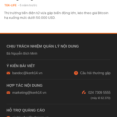
TEK-LIFE
- 5 năm trước
Thị trường tiền điện tử vừa gặp biến động lớn, kéo theo giá Bitcoin
hạ xuống mức dưới 50.000 USD.
CHỊU TRÁCH NHIỆM QUẢN LÝ NỘI DUNG
Bà Nguyễn Bích Minh
Ý KIẾN BÀI VIẾT
bandoc@kenh14.vn
Câu hỏi thường gặp
HỢP TÁC NỘI DUNG
marketing@kenh14.vn
024 7309 5555
HỖ TRỢ QUẢNG CÁO