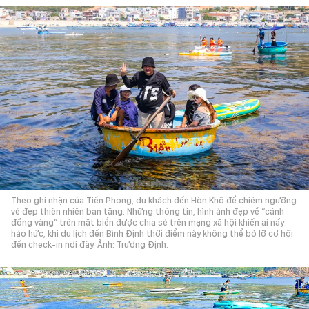
Theo ghi nhận của Tiền Phong, du khách đến Hòn Khô để chiêm ngưỡng
vẻ đẹp thiên nhiên ban tặng. Những thông tin, hình ảnh đẹp về “cánh
đồng vàng” trên mặt biển được chia sẻ trên mạng xã hội khiến ai nấy
háo hức, khi du lịch đến Bình Định thời điểm này không thể bỏ lỡ cơ hội
đến check-in nơi đây. Ảnh: Trương Định.