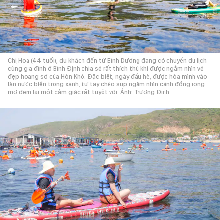
Chị Hoa (44 tuổi), du khách đến từ Bình Dương đang có chuyến du lịch
cùng gia đình ở Bình Định chia sẻ rất thích thú khi được ngắm nhìn vẻ
đẹp hoang sơ của Hòn Khô. Đặc biệt, ngày đầu hè, được hòa mình vào
làn nước biển trong xanh, tự tay chèo sup ngắm nhìn cánh đồng rong
mơ đem lại một cảm giác rất tuyệt vời. Ảnh: Trương Định.