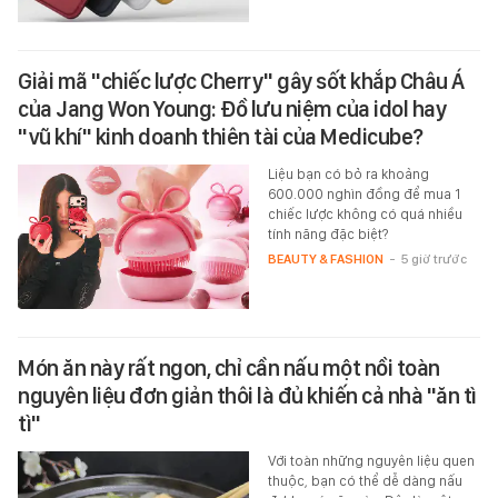
Giải mã "chiếc lược Cherry" gây sốt khắp Châu Á
của Jang Won Young: Đồ lưu niệm của idol hay
"vũ khí" kinh doanh thiên tài của Medicube?
Liệu bạn có bỏ ra khoảng
600.000 nghìn đồng để mua 1
chiếc lược không có quá nhiều
tính năng đặc biệt?
BEAUTY & FASHION
-
5 giờ trước
Món ăn này rất ngon, chỉ cần nấu một nồi toàn
nguyên liệu đơn giản thôi là đủ khiến cả nhà "ăn tì
tì"
Với toàn những nguyên liệu quen
thuộc, bạn có thể dễ dàng nấu