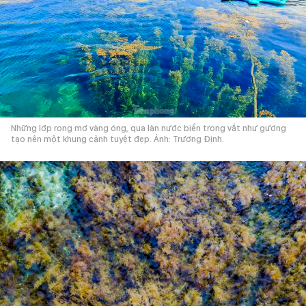
Những lớp rong mơ vàng óng, qua làn nước biển trong vắt như gương
tạo nên một khung cảnh tuyệt đẹp. Ảnh: Trương Định.