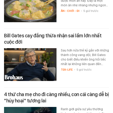
được món ăn này. Đây là một
món ăn nhẹ nhàng nhưng ngon…
ĂN - CHƠI - ĐI
-
5 giờ trước
Bill Gates cay đắng thừa nhận sai lầm lớn nhất
cuộc đời
Sau hơn nửa thế kỷ gắn với những
thành công vang dội, Bill Gates
cho biết điều khiến ông hối tiếc
nhất lại không liên quan đến…
TEK-LIFE
-
5 giờ trước
4 thứ cha mẹ cho đi càng nhiều, con cái càng dễ bị
"hủy hoại" tương lai
Ranh giới giữa sự yêu thương