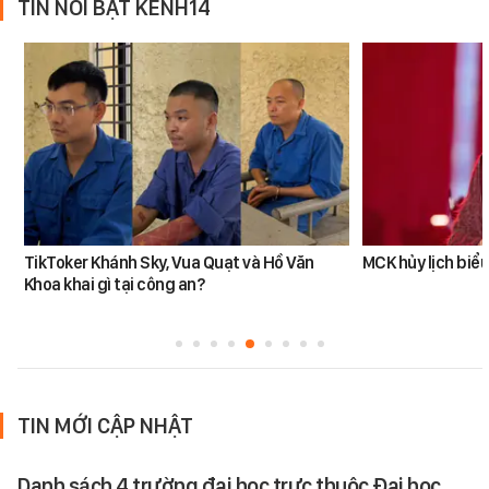
TIN NỔI BẬT KÊNH14
TikToker Khánh Sky, Vua Quạt và Hồ Văn
MCK hủy lịch biểu
Khoa khai gì tại công an?
TIN MỚI CẬP NHẬT
Danh sách 4 trường đại học trực thuộc Đại học