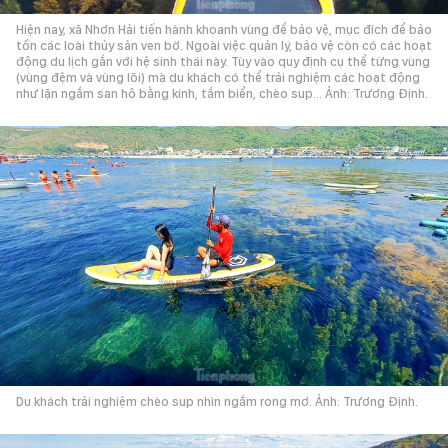
Hiện nay, xã Nhơn Hải tiến hành khoanh vùng để bảo vệ, mục đích để bảo
tồn các loài thủy sản ven bờ. Ngoài việc quản lý, bảo vệ còn có các hoạt
động du lịch gắn với hệ sinh thái này. Tùy vào quy định cụ thể từng vùng
(vùng đệm và vùng lõi) mà du khách có thể trải nghiệm các hoạt động
như lặn ngắm san hô bằng kính, tắm biển, chèo sup… Ảnh: Trương Định.
Du khách trải nghiệm chèo sup nhìn ngắm rong mơ. Ảnh: Trương Định.