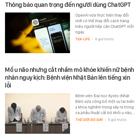
Thông báo quan trọng đến người dùng ChatGPT
OpenAI vừa thực hiện thay đổi
mới có thể thay đổi cách hàng
triệu người tiếp cận ChatGPT mỗi
ngày.
TEK-LIFE
-
6 giờ trước
Mổ u não nhưng cắt nhầm mô khỏe khiến nữ bệnh
nhân nguy kịch: Bệnh viện Nhật Bản lên tiếng xin
lỗi
Bệnh viện Đại học Kyoto (Nhật
Bản) vừa công bố một vụ tai biến
y khoa nghiêm trọng xảy ra trong
ca phẫu thuật cắt bỏ khối u não,…
THẾ GIỚI ĐÓ ĐÂY
-
5 giờ trước