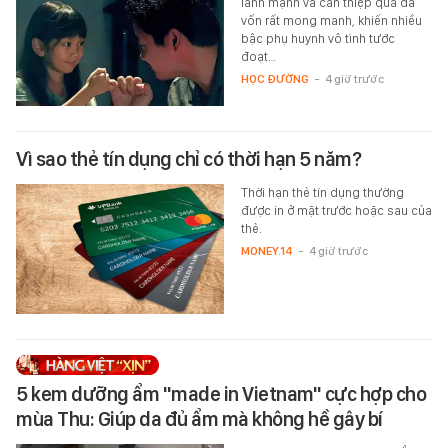
lành mạnh và can thiệp quá đà
vốn rất mong manh, khiến nhiều
bậc phụ huynh vô tình tước
đoạt…
HỌC ĐƯỜNG
-
4 giờ trước
Vì sao thẻ tín dụng chỉ có thời hạn 5 năm?
Thời hạn thẻ tín dụng thường
được in ở mặt trước hoặc sau của
thẻ.
MONEY.14
-
4 giờ trước
5 kem dưỡng ẩm "made in Vietnam" cực hợp cho
mùa Thu: Giúp da đủ ẩm mà không hề gây bí