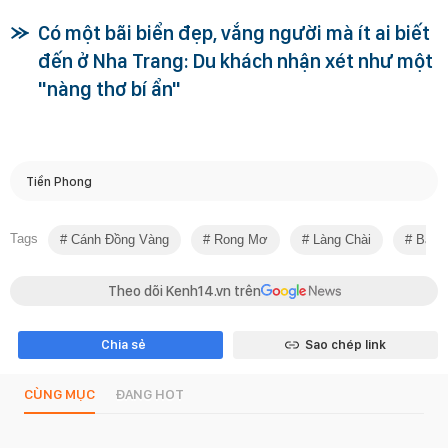
Có một bãi biển đẹp, vắng người mà ít ai biết
đến ở Nha Trang: Du khách nhận xét như một
"nàng thơ bí ẩn"
Tiền Phong
Tags
Cánh Đồng Vàng
Rong Mơ
Làng Chài
Bật C
Theo dõi Kenh14.vn trên
Chia sẻ
Sao chép link
CÙNG MỤC
ĐANG HOT