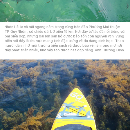
Nhơn Hải là xã bãi ngang nằm trong vùng bán đảo Phương Mai thuộc
TP. Quy Nhơn , có chiều dài bờ biển 15 km. Nơi đây từ lâu đã nổi tiếng với
bãi biển đẹp, những bãi rạn san hô được bảo tồn còn nguyên vẹn. Vùng
biển nơi đây là khu vực mang tính đặc trưng về đa dạng sinh học . Theo
người dân, nhờ môi trường biển sạch và được bảo vệ nên rong mơ nơi
đây phát triển nhiều, nhờ vậy tạo được nét đẹp riêng. Ảnh: Trương Định.