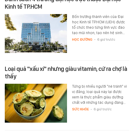
Kinh tế TP.HCM
Bốn trường thành viên của Đại
học Kinh tế TP.HCM (UEH) được
tổ chức theo từng lĩnh vực đào
tạo mũi nhọn, tạo nên hệ sinh…
HỌC ĐƯỜNG
-
6 giờ trước
Loại quả "xấu xí" nhưng giàu vitamin, cứ ra chợ là
thấy
Từng bị nhiều người "né tránh" vì
vị đắng, loại quả này lại được
xem là thực phẩm giàu dưỡng
chất với những tác dụng đáng…
SỨC KHỎE
-
6 giờ trước