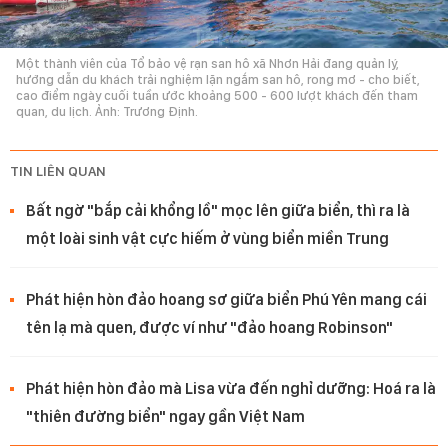
Một thành viên của Tổ bảo vệ rạn san hô xã Nhơn Hải đang quản lý,
hướng dẫn du khách trải nghiệm lặn ngắm san hô, rong mơ - cho biết,
cao điểm ngày cuối tuần ước khoảng 500 - 600 lượt khách đến tham
quan, du lịch. Ảnh: Trương Định.
TIN LIÊN QUAN
Bất ngờ "bắp cải khổng lồ" mọc lên giữa biển, thì ra là
một loài sinh vật cực hiếm ở vùng biển miền Trung
Phát hiện hòn đảo hoang sơ giữa biển Phú Yên mang cái
tên lạ mà quen, được ví như "đảo hoang Robinson"
Phát hiện hòn đảo mà Lisa vừa đến nghỉ dưỡng: Hoá ra là
"thiên đường biển" ngay gần Việt Nam