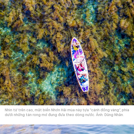
Nhìn từ trên cao, mặt biển Nhơn Hải mùa này tựa “cánh đồng vàng”, phía
dưới những tán rong mơ đung đưa theo dòng nước. Ảnh: Dũng Nhân.