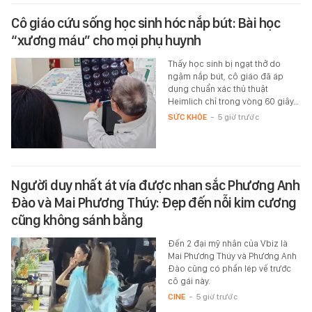
Cô giáo cứu sống học sinh hóc nắp bút: Bài học
“xương máu” cho mọi phụ huynh
Thấy học sinh bị ngạt thở do
ngậm nắp bút, cô giáo đã áp
dụng chuẩn xác thủ thuật
Heimlich chỉ trong vòng 60 giây…
SỨC KHỎE
-
5 giờ trước
Người duy nhất át vía được nhan sắc Phương Anh
Đào và Mai Phương Thúy: Đẹp đến nỗi kim cương
cũng không sánh bằng
Đến 2 đại mỹ nhân của Vbiz là
Mai Phương Thúy và Phương Anh
Đào cũng có phần lép vế trước
cô gái này.
CINE
-
5 giờ trước