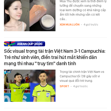
Mùa Thu được xem là thời điểm lý
tưởng để chuyển sang những
loại kem dưỡng có khả năng cấp
ẩm tốt hơn nhưng vẫn có kết
cấu…
XEM MUA LUÔN
-
4 giờ trước
Sốc visual trọng tài trận Việt Nam 3-1 Campuchia:
Trẻ như sinh viên, điển trai hút mắt khiến dân
mạng thi nhau "truy tìm" danh tính
Trọng tài chính trận Việt Nam vs
Campuchia tối 7/8 gây sốt vì
visual quá đỗi trẻ trung.
SPORT
-
4 giờ trước