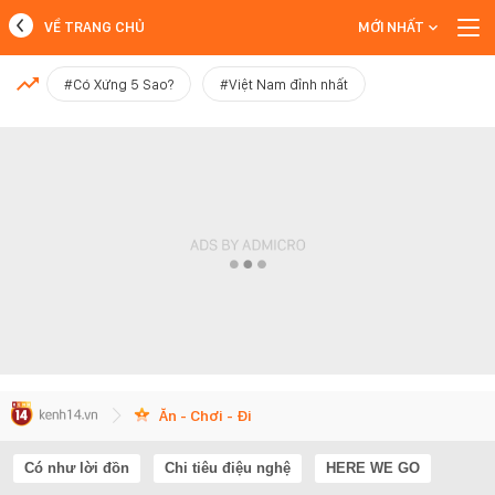
VỀ TRANG CHỦ
MỚI NHẤT
MỚI NHẤT
#Có Xứng 5 Sao?
#Việt Nam đỉnh nhất
Xem thêm
Ăn - Chơi - Đi
Có như lời đồn
Chi tiêu điệu nghệ
HERE WE GO