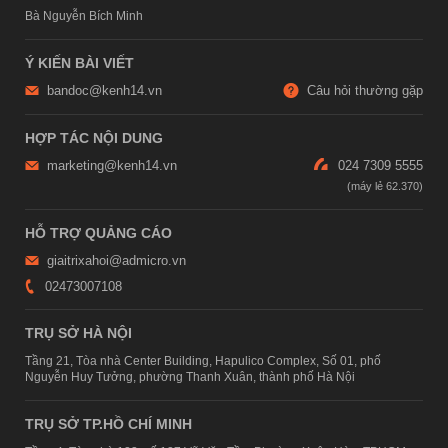
Bà Nguyễn Bích Minh
Ý KIẾN BÀI VIẾT
bandoc@kenh14.vn
Câu hỏi thường gặp
HỢP TÁC NỘI DUNG
marketing@kenh14.vn
024 7309 5555
HỖ TRỢ QUẢNG CÁO
giaitrixahoi@admicro.vn
02473007108
TRỤ SỞ HÀ NỘI
Tầng 21, Tòa nhà Center Building, Hapulico Complex, Số 01, phố
Nguyễn Huy Tưởng, phường Thanh Xuân, thành phố Hà Nội
TRỤ SỞ TP.HỒ CHÍ MINH