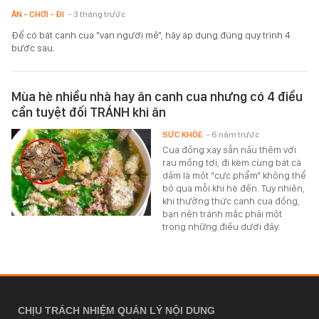
ĂN - CHƠI - ĐI
- 3 tháng trước
Để có bát canh cua "vạn người mê", hãy áp dụng đúng quy trình 4
bước sau.
Mùa hè nhiều nhà hay ăn canh cua nhưng có 4 điều
cần tuyệt đối TRÁNH khi ăn
SỨC KHỎE
- 6 năm trước
Cua đồng xay sẵn nấu thêm với
rau mồng tơi, đi kèm cùng bát cà
dầm là một "cực phẩm" không thể
bỏ qua mỗi khi hè đến. Tuy nhiên,
khi thưởng thức canh cua đồng,
bạn nên tránh mắc phải một
trong những điều dưới đây.
CHỊU TRÁCH NHIỆM QUẢN LÝ NỘI DUNG