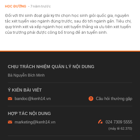
HỌC ĐƯỜNG
- 7 năm trước
Đối với thí sinh đoạt giải kỳ thi chọn học sinh giỏi quốc gia, nguyên
tắc xét tuyển vào ngành đúng trước, sau đó tới ngành gần. Tiêu chí,
quy trình xét và xếp ngành học xét tuyển thẳng và ưu tiên xét tuyển
của trường phải được công bố trong đề án tuyển sinh.
CHỊU TRÁCH NHIỆM QUẢN LÝ NỘI DUNG
Bà Nguyễn Bích Minh
Ý KIẾN BÀI VIẾT
bandoc@kenh14.vn
Câu hỏi thường gặp
HỢP TÁC NỘI DUNG
marketing@kenh14.vn
024 7309 5555