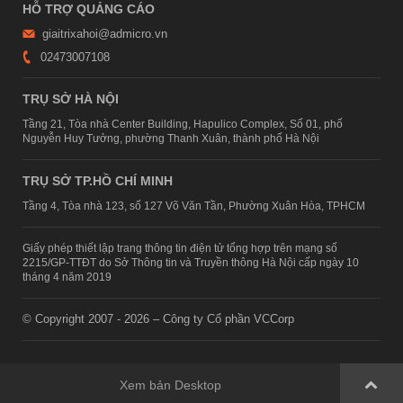
HỖ TRỢ QUẢNG CÁO
giaitrixahoi@admicro.vn
02473007108
TRỤ SỞ HÀ NỘI
Tầng 21, Tòa nhà Center Building, Hapulico Complex, Số 01, phố
Nguyễn Huy Tưởng, phường Thanh Xuân, thành phố Hà Nội
TRỤ SỞ TP.HỒ CHÍ MINH
Tầng 4, Tòa nhà 123, số 127 Võ Văn Tần, Phường Xuân Hòa, TPHCM
Giấy phép thiết lập trang thông tin điện tử tổng hợp trên mạng số
2215/GP-TTĐT do Sở Thông tin và Truyền thông Hà Nội cấp ngày 10
tháng 4 năm 2019
© Copyright 2007 - 2026 – Công ty Cổ phần VCCorp
Xem bản Desktop