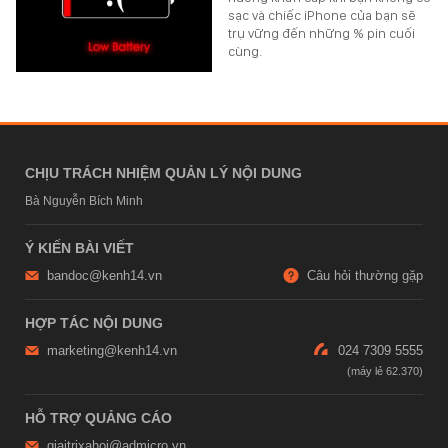
sạc và chiếc iPhone của bạn sẽ
trụ vững đến những % pin cuối
cùng.
CHỊU TRÁCH NHIỆM QUẢN LÝ NỘI DUNG
Bà Nguyễn Bích Minh
Ý KIẾN BÀI VIẾT
bandoc@kenh14.vn
Câu hỏi thường gặp
HỢP TÁC NỘI DUNG
marketing@kenh14.vn
024 7309 5555
HỖ TRỢ QUẢNG CÁO
giaitrixahoi@admicro.vn