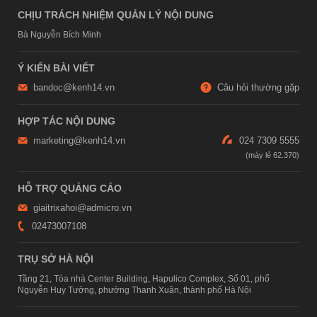
CHỊU TRÁCH NHIỆM QUẢN LÝ NỘI DUNG
Bà Nguyễn Bích Minh
Ý KIẾN BÀI VIẾT
bandoc@kenh14.vn
Câu hỏi thường gặp
HỢP TÁC NỘI DUNG
marketing@kenh14.vn
024 7309 5555
HỖ TRỢ QUẢNG CÁO
giaitrixahoi@admicro.vn
02473007108
TRỤ SỞ HÀ NỘI
Tầng 21, Tòa nhà Center Building, Hapulico Complex, Số 01, phố
Nguyễn Huy Tưởng, phường Thanh Xuân, thành phố Hà Nội