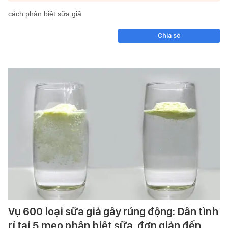
cách phân biệt sữa giả
Chia sẻ
Vụ 600 loại sữa giả gây rúng động: Dân tình
rỉ tai 5 mẹo phân biệt sữa, đơn giản đến