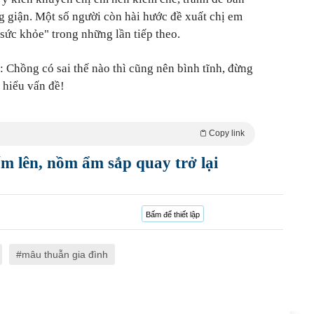
ng giận. Một số người còn hài hước đề xuất chị em
ệ sức khỏe" trong những lần tiếp theo.
à: Chồng có sai thế nào thì cũng nên bình tĩnh, đừng
p hiểu vấn đề!
Copy link
ấm lên, nồm ẩm sắp quay trở lại
Bấm để thiết lập
mâu thuẫn gia đình