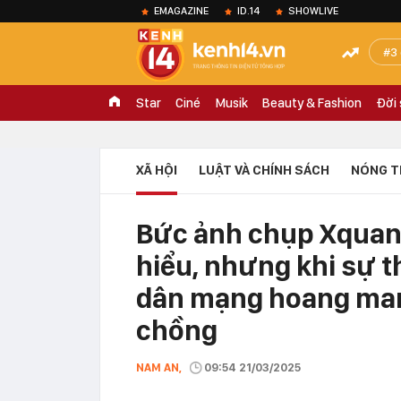
EMAGAZINE
ID.14
SHOWLIVE
3
Star
Ciné
Musik
Beauty & Fashion
Đời
XÃ HỘI
LUẬT VÀ CHÍNH SÁCH
NÓNG T
Bức ảnh chụp Xquang
hiểu, nhưng khi sự t
dân mạng hoang man
chồng
NAM AN,
09:54 21/03/2025