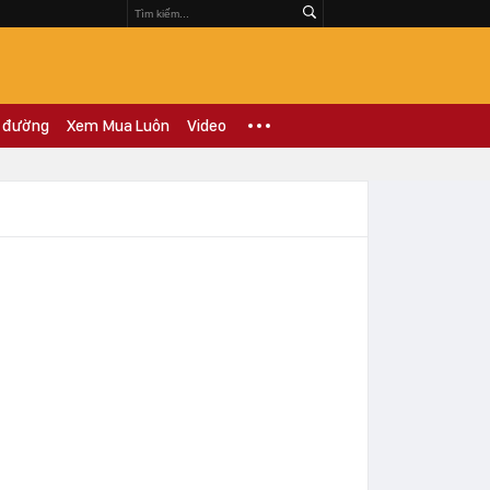
 đường
Xem Mua Luôn
Video