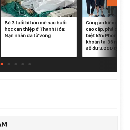
Bé 3 tuổi bị hôn mê sau buổi
Công an kiểm tra 5 
học can thiệp ở Thanh Hóa:
cao cấp, phá chuyê
Nạn nhân đã tử vong
biệt lớn: Phong tỏa
khoản tại 36 ngân h
số dư 3.000 tỷ
ÂM