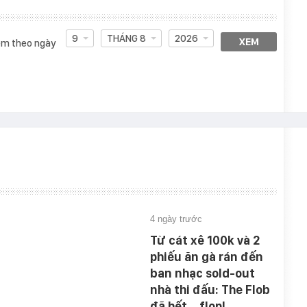
9
THÁNG 8
2026
XEM
m theo ngày
4 ngày trước
Từ cát xê 100k và 2
phiếu ăn gà rán đến
ban nhạc sold-out
nhà thi đấu: The Flob
đã hết… flop!