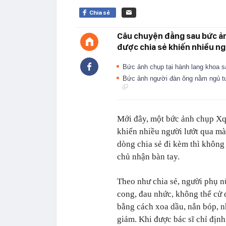
Chia sẻ
Câu chuyện đằng sau bức ả
được chia sẻ khiến nhiều ng
Bức ảnh chụp tại hành lang khoa s
Bức ảnh người đàn ông nằm ngủ tưở
Mới đây, một bức ảnh chụp Xq
khiến nhiều người lướt qua m
dòng chia sẻ đi kèm thì không
chủ nhận bàn tay.
Theo như chia sẻ, người phụ nữ
cong, đau nhức, không thể cử đ
bằng cách xoa dầu, nắn bóp, n
giảm. Khi được bác sĩ chỉ địn