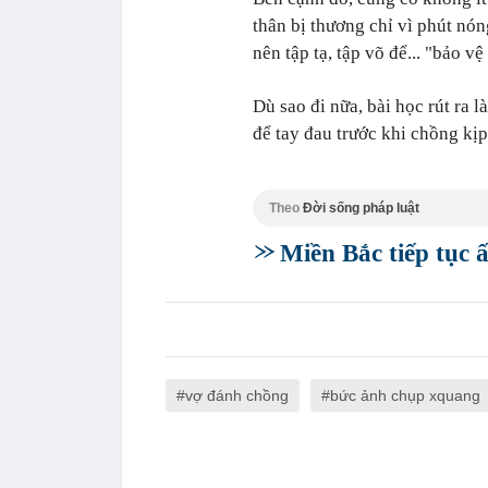
thân bị thương chỉ vì phút nó
nên tập tạ, tập võ để... "bảo v
Dù sao đi nữa, bài học rút ra l
để tay đau trước khi chồng kị
Theo
Đời sống pháp luật
Miền Bắc tiếp tục 
vợ đánh chồng
bức ảnh chụp xquang