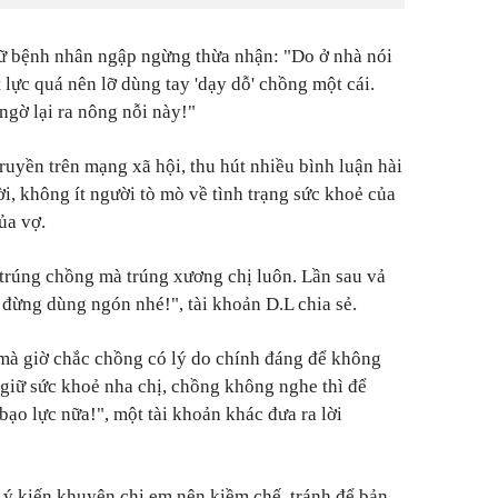
ữ bệnh nhân ngập ngừng thừa nhận: "Do ở nhà nói
lực quá nên lỡ dùng tay 'dạy dỗ' chồng một cái.
 ngờ lại ra nông nỗi này!"
uyền trên mạng xã hội, thu hút nhiều bình luận hài
i, không ít người tò mò về tình trạng sức khoẻ của
ủa vợ.
 trúng chồng mà trúng xương chị luôn. Lần sau vả
 đừng dùng ngón nhé!", tài khoản D.L chia sẻ.
mà giờ chắc chồng có lý do chính đáng để không
 giữ sức khoẻ nha chị, chồng không nghe thì để
ạo lực nữa!", một tài khoản khác đưa ra lời
 ý kiến khuyên chị em nên kiềm chế, tránh để bản