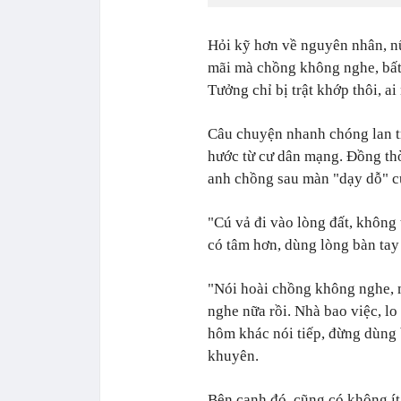
Hỏi kỹ hơn về nguyên nhân, n
mãi mà chồng không nghe, bất 
Tưởng chỉ bị trật khớp thôi, ai
Câu chuyện nhanh chóng lan tr
hước từ cư dân mạng. Đồng thờ
anh chồng sau màn "dạy dỗ" c
"Cú vả đi vào lòng đất, không
có tâm hơn, dùng lòng bàn tay
"Nói hoài chồng không nghe, 
nghe nữa rồi. Nhà bao việc, lo
hôm khác nói tiếp, đừng dùng b
khuyên.
Bên cạnh đó, cũng có không ít