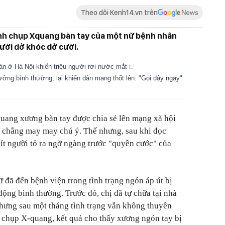
Theo dõi Kenh14.vn trên
nh chụp Xquang bàn tay của một nữ bệnh nhân
ười dở khóc dở cười.
ản ở Hà Nội khiến triệu người rơi nước mắt
ng bình thường, lại khiến dân mạng thốt lên: "Gọi dậy ngay"
uang xương bàn tay được chia sẻ lên mạng xã hội
à chẳng may may chú ý. Thế nhưng, sau khi đọc
 ít người tỏ ra ngỡ ngàng trước "quyền cước" của
 đã đến bệnh viện trong tình trạng ngón áp út bị
ộng bình thường. Trước đó, chị đã tự chữa tại nhà
hưng sau một tháng tình trạng vẫn không thuyên
h chụp X-quang, kết quả cho thấy xương ngón tay bị