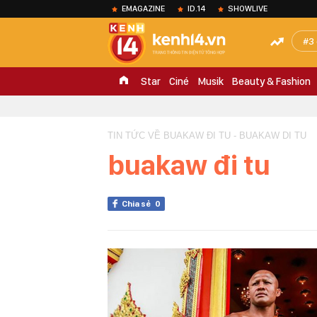
EMAGAZINE
ID.14
SHOWLIVE
3
Star
Ciné
Musik
Beauty & Fashion
TIN TỨC VỀ BUAKAW ĐI TU - BUAKAW DI TU
buakaw đi tu
Chia sẻ
0