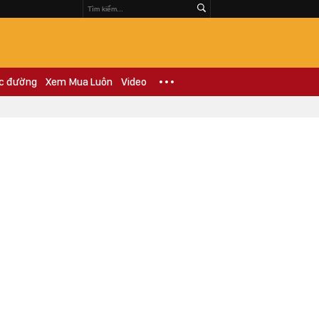
c đường
Xem Mua Luôn
Video