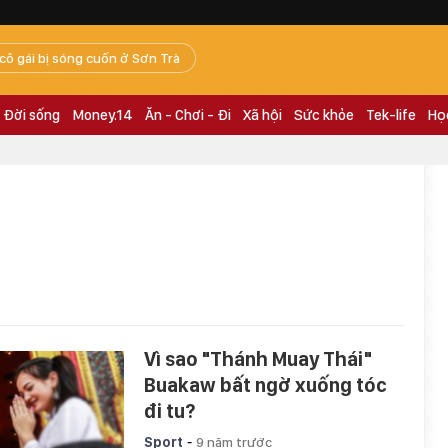
 cô gái bị sóng cuốn ở Sơn Trà
Đời sống
Money.14
Ăn - Chơi - Đi
Xã hội
Sức khỏe
Tek-life
Họ
Vì sao "Thánh Muay Thái"
Buakaw bất ngờ xuống tóc
đi tu?
-
Sport
9 năm trước