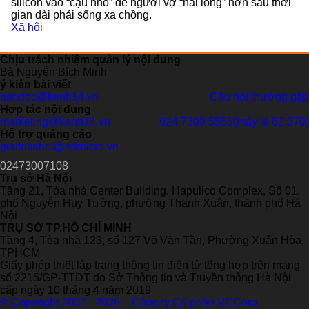
silicon vào “cậu nhỏ” để người vợ “hài lòng” hơn sau thời
gian dài phải sống xa chồng.
Xã hội
Chịu trách nhiệm quản lý nội dung
Bà Nguyễn Bích Minh
ý kiến bài viết
bandoc@kenh14.vn
Câu hỏi thường gặp
Hợp tác nội dung
marketing@kenh14.vn
024 7309 5555
Hỗ trợ quảng cáo
giaitrixahoi@admicro.vn
02473007108
Trụ sở Hà Nội
Tầng 21, Tòa nhà Center Building, Hapulico Complex, Số 01,
phố Nguyễn Huy Tưởng, phường Thanh Xuân, thành phố Hà
Nội
TRỤ SỞ TP.HỒ CHÍ MINH
Tầng 4, Tòa nhà 123, số 127 Võ Văn Tần, Phường Xuân Hòa,
TPHCM
Giấy phép thiết lập trang thông tin điện tử tổng hợp trên mạng
số 2215/GP-TTĐT do Sở Thông tin và Truyền thông Hà Nội
cấp ngày 10 tháng 4 năm 2019
© Copyright 2007 - 2026 – Công ty Cổ phần VCCorp