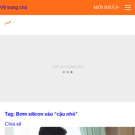
Về trang chủ
MỚI NHẤT
MỚI NHẤT
Xem thêm
Tag: Bơm silicon vào “cậu nhỏ”
Chia sẻ