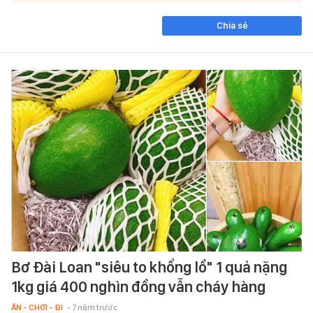
Chia sẻ
Bơ Đài Loan "siêu to khổng lồ" 1 quả nặng
1kg giá 400 nghìn đồng vẫn cháy hàng
ĂN - CHƠI - ĐI
- 7 năm trước