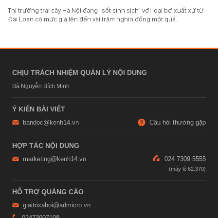
Thị trường trái cây Hà Nội đang "sốt sình sịch" với loại bơ xuất xứ từ
Đài Loan có mức giá lên đến vài trăm nghìn đồng một quả.
CHỊU TRÁCH NHIỆM QUẢN LÝ NỘI DUNG
Bà Nguyễn Bích Minh
Ý KIẾN BÀI VIẾT
bandoc@kenh14.vn
Câu hỏi thường gặp
HỢP TÁC NỘI DUNG
marketing@kenh14.vn
024 7309 5555
HỖ TRỢ QUẢNG CÁO
giaitrixahoi@admicro.vn
02473007108