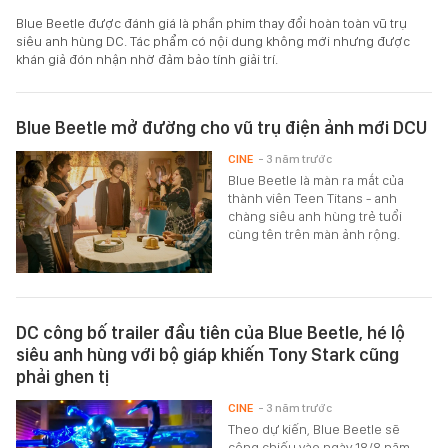
Blue Beetle được đánh giá là phần phim thay đổi hoàn toàn vũ trụ
siêu anh hùng DC. Tác phẩm có nội dung không mới nhưng được
khán giả đón nhận nhờ đảm bảo tính giải trí.
Blue Beetle mở đường cho vũ trụ điện ảnh mới DCU
CINE
- 3 năm trước
Blue Beetle là màn ra mắt của
thành viên Teen Titans - anh
chàng siêu anh hùng trẻ tuổi
cùng tên trên màn ảnh rộng.
DC công bố trailer đầu tiên của Blue Beetle, hé lộ
siêu anh hùng với bộ giáp khiến Tony Stark cũng
phải ghen tị
CINE
- 3 năm trước
Theo dự kiến, Blue Beetle sẽ
công chiếu vào ngày 18/8 năm