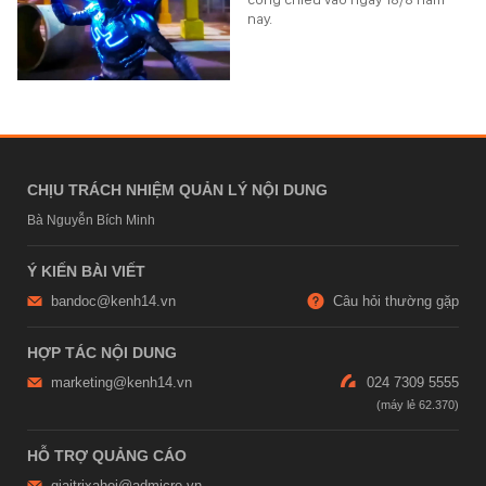
nay.
CHỊU TRÁCH NHIỆM QUẢN LÝ NỘI DUNG
Bà Nguyễn Bích Minh
Ý KIẾN BÀI VIẾT
bandoc@kenh14.vn
Câu hỏi thường gặp
HỢP TÁC NỘI DUNG
marketing@kenh14.vn
024 7309 5555
HỖ TRỢ QUẢNG CÁO
giaitrixahoi@admicro.vn