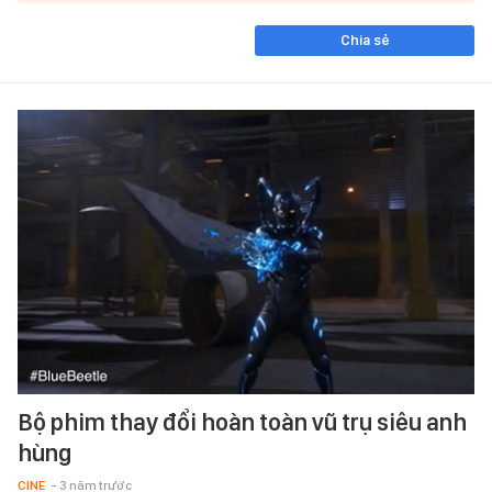
Chia sẻ
Bộ phim thay đổi hoàn toàn vũ trụ siêu anh
hùng
CINE
- 3 năm trước