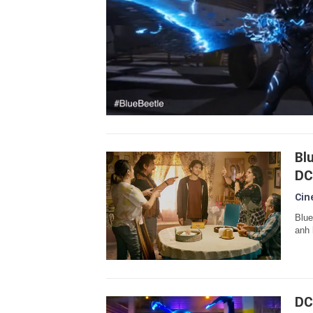
Bl
DC
Cin
Blue
anh 
DC