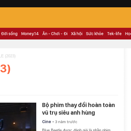
Đời sống
Money.14
Ăn - Chơi - Đi
Xã hội
Sức khỏe
Tek-life
Họ
E (2023)
3)
Bộ phim thay đổi hoàn toàn
vũ trụ siêu anh hùng
-
Cine
3 năm trước
Blue Beetle được đánh giá là phần phim