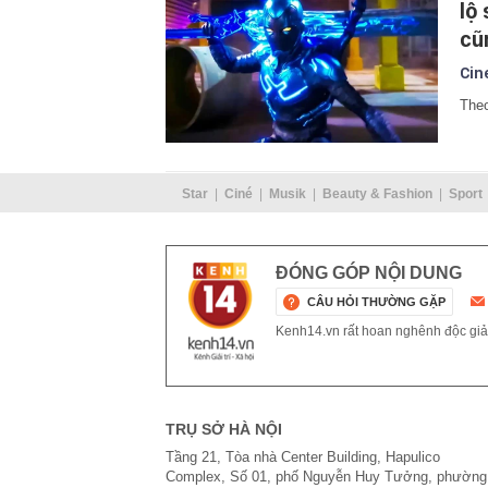
lộ
cũ
Cin
Theo
Star
Ciné
Musik
Beauty & Fashion
Sport
ĐÓNG GÓP NỘI DUNG
CÂU HỎI THƯỜNG GẶP
Kenh14.vn rất hoan nghênh độc giả g
TRỤ SỞ HÀ NỘI
Tầng 21, Tòa nhà Center Building, Hapulico
Complex, Số 01, phố Nguyễn Huy Tưởng, phường