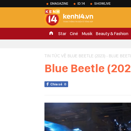
EMAGAZINE
ID.14
SHOWLIVE
Star
Ciné
Musik
Beauty & Fashion
TIN TỨC VỀ BLUE BEETLE (2023) - BLUE BEETL
Blue Beetle (202
Chia sẻ
0