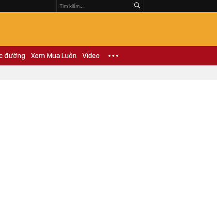
c đường
Xem Mua Luôn
Video