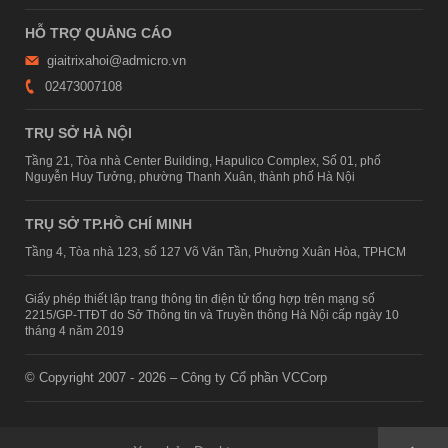
HỖ TRỢ QUẢNG CÁO
giaitrixahoi@admicro.vn
02473007108
TRỤ SỞ HÀ NỘI
Tầng 21, Tòa nhà Center Building, Hapulico Complex, Số 01, phố
Nguyễn Huy Tưởng, phường Thanh Xuân, thành phố Hà Nội
TRỤ SỞ TP.HỒ CHÍ MINH
Tầng 4, Tòa nhà 123, số 127 Võ Văn Tần, Phường Xuân Hòa, TPHCM
Giấy phép thiết lập trang thông tin điện tử tổng hợp trên mạng số
2215/GP-TTĐT do Sở Thông tin và Truyền thông Hà Nội cấp ngày 10
tháng 4 năm 2019
© Copyright 2007 - 2026 – Công ty Cổ phần VCCorp