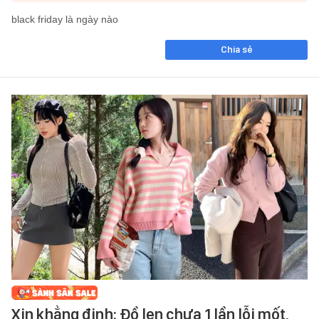
black friday là ngày nào
Chia sẻ
Xin khẳng định: Đồ len chưa 1 lần lỗi mốt,