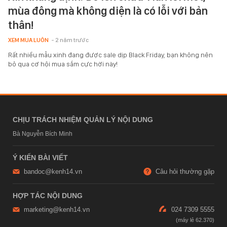
mùa đông mà không diện là có lỗi với bản
thân!
XEM MUA LUÔN
- 2 năm trước
Rất nhiều mẫu xinh đang được sale dịp Black Friday, bạn không nên
bỏ qua cơ hội mua sắm cực hời này!
CHỊU TRÁCH NHIỆM QUẢN LÝ NỘI DUNG
Bà Nguyễn Bích Minh
Ý KIẾN BÀI VIẾT
bandoc@kenh14.vn
Câu hỏi thường gặp
HỢP TÁC NỘI DUNG
marketing@kenh14.vn
024 7309 5555