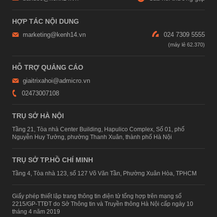
HỢP TÁC NỘI DUNG
marketing@kenh14.vn
024 7309 5555
HỖ TRỢ QUẢNG CÁO
giaitrixahoi@admicro.vn
02473007108
TRỤ SỞ HÀ NỘI
Tầng 21, Tòa nhà Center Building, Hapulico Complex, Số 01, phố
Nguyễn Huy Tưởng, phường Thanh Xuân, thành phố Hà Nội
TRỤ SỞ TP.HỒ CHÍ MINH
Tầng 4, Tòa nhà 123, số 127 Võ Văn Tần, Phường Xuân Hòa, TPHCM
Giấy phép thiết lập trang thông tin điện tử tổng hợp trên mạng số
2215/GP-TTĐT do Sở Thông tin và Truyền thông Hà Nội cấp ngày 10
tháng 4 năm 2019