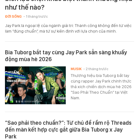
như thế nào?
ĐỜI SỐNG
- 1 tháng trước
Jay Park là ngoại lệ của ngành giải trí: Thành công không đến từ việc
làm “đúng chuẩn”, mà từ sự kiên định với lựa chọn của mình.
Bia Tuborg bắt tay cùng Jay Park sẵn sàng khuấy
động mùa hè 2026
MUSIK
- 2 tháng trước
Thương hiệu bia Tuborg bắt tay
cùng rapper Jay Park chính thức
thả xích chiến dịch mùa hè 2026
"Sao Phải Theo Chuẩn” tại Việt
Nam.
“Sao phải theo chuẩn?”: Từ chủ đề rầm rộ Threads
đến màn kết hợp cực gắt giữa Bia Tuborg x Jay
Park