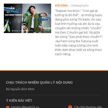
ĐỜI SỐNG
- 2 tháng trước
"Rapper mà khóc", "Con gái gì
tướng tá đô thế"… là những topic
đang phủ sóng Threads. Ẩn sau
loạt tình huống oái ăm ấy là câu
chuyện về những chiếc "chuẩn"
mà Gen Z muốn gạt bỏ. Và giữa
làn sóng "Sao phải theo chuẩn?",
Jay Park cùng Bia Tuborg xuất
hiện tiếp năng lượng cho tinh
thần dám khác biệt và sống theo
cách riêng.
CHỊU TRÁCH NHIỆM QUẢN LÝ NỘI DUNG
Bà Nguyễn Bích Minh
Ý KIẾN BÀI VIẾT
bandoc@kenh14.vn
Câu hỏi thường gặp