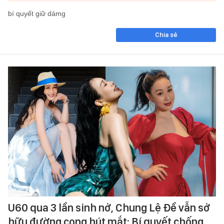
bí quyết giữ dámg
Chia sẻ
U60 qua 3 lần sinh nở, Chung Lệ Đề vẫn sở
hữu đường cong hút mắt: Bí quyết chống