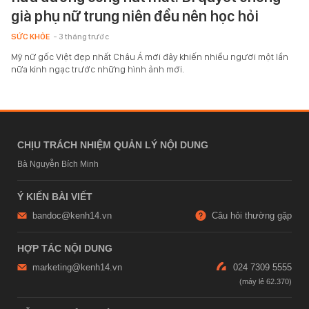
già phụ nữ trung niên đều nên học hỏi
SỨC KHỎE
- 3 tháng trước
Mỹ nữ gốc Việt đẹp nhất Châu Á mới đây khiến nhiều người một lần
nữa kinh ngạc trước những hình ảnh mới.
CHỊU TRÁCH NHIỆM QUẢN LÝ NỘI DUNG
Bà Nguyễn Bích Minh
Ý KIẾN BÀI VIẾT
bandoc@kenh14.vn
Câu hỏi thường gặp
HỢP TÁC NỘI DUNG
marketing@kenh14.vn
024 7309 5555