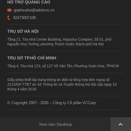
HỖ TRỢ QUẢNG CÁO
giaitrixahoi@admicro.vn
02473007108
TRỤ SỞ HÀ NỘI
Tầng 21, Tòa nhà Center Building, Hapulico Complex, Số 01, phố
Nguyễn Huy Tưởng, phường Thanh Xuân, thành phố Hà Nội
TRỤ SỞ TP.HỒ CHÍ MINH
Tầng 4, Tòa nhà 123, số 127 Võ Văn Tần, Phường Xuân Hòa, TPHCM
Giấy phép thiết lập trang thông tin điện tử tổng hợp trên mạng số
2215/GP-TTĐT do Sở Thông tin và Truyền thông Hà Nội cấp ngày 10
tháng 4 năm 2019
© Copyright 2007 - 2026 – Công ty Cổ phần VCCorp
Xem bản Desktop