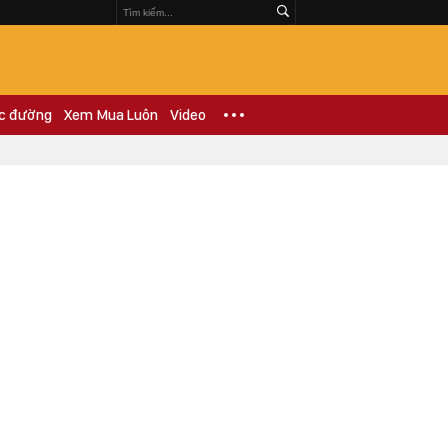
c đường
Xem Mua Luôn
Video