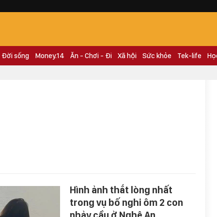
Đời sống
Money.14
Ăn - Chơi - Đi
Xã hội
Sức khỏe
Tek-life
Họ
Hình ảnh thắt lòng nhất
trong vụ bố nghi ôm 2 con
nhảy cầu ở Nghệ An