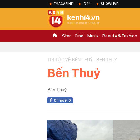
EMAGAZINE
ID.14
SHOWLIVE
Star
Ciné
Musik
Beauty & Fashion
TIN TỨC VỀ BẾN THUỶ - BEN THUY
Bến Thuỷ
Bến Thuỷ
Chia sẻ
0