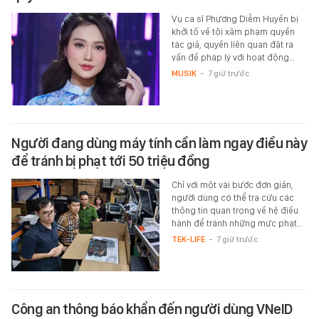
Vụ ca sĩ Phương Diễm Huyền bị
khởi tố về tội xâm phạm quyền
tác giả, quyền liên quan đặt ra
vấn đề pháp lý với hoạt động…
MUSIK
-
7 giờ trước
Người đang dùng máy tính cần làm ngay điều này
để tránh bị phạt tới 50 triệu đồng
Chỉ với một vài bước đơn giản,
người dùng có thể tra cứu các
thông tin quan trọng về hệ điều
hành để tránh những mức phạt…
TEK-LIFE
-
7 giờ trước
Công an thông báo khẩn đến người dùng VNeID