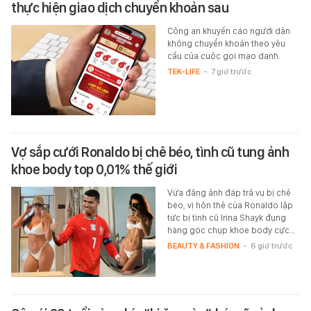
thực hiện giao dịch chuyển khoản sau
Công an khuyến cáo người dân
không chuyển khoản theo yêu
cầu của cuộc gọi mạo danh.
TEK-LIFE
-
7 giờ trước
Vợ sắp cưới Ronaldo bị chê béo, tình cũ tung ảnh
khoe body top 0,01% thế giới
Vừa đăng ảnh đáp trả vụ bị chê
béo, vị hôn thê của Ronaldo lập
tức bị tình cũ Irina Shayk đụng
hàng góc chụp khoe body cực…
BEAUTY & FASHION
-
6 giờ trước