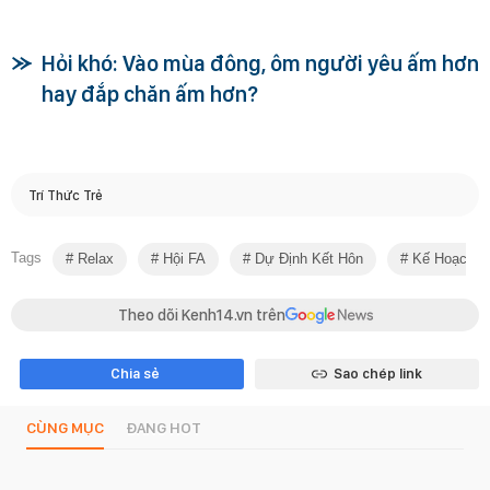
Hỏi khó: Vào mùa đông, ôm người yêu ấm hơn
hay đắp chăn ấm hơn?
Trí Thức Trẻ
Tags
Relax
Hội FA
Dự Định Kết Hôn
Kế Hoạch K
Theo dõi Kenh14.vn trên
Chia sẻ
Sao chép link
CÙNG MỤC
ĐANG HOT