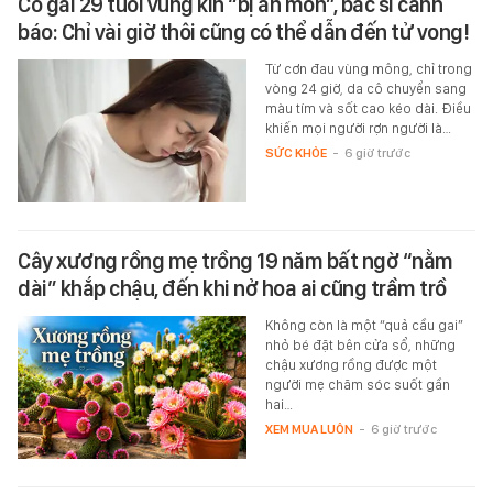
Cô gái 29 tuổi vùng kín “bị ăn mòn”, bác sĩ cảnh
báo: Chỉ vài giờ thôi cũng có thể dẫn đến tử vong!
Từ cơn đau vùng mông, chỉ trong
vòng 24 giờ, da cô chuyển sang
màu tím và sốt cao kéo dài. Điều
khiến mọi người rợn người là…
SỨC KHỎE
-
6 giờ trước
Cây xương rồng mẹ trồng 19 năm bất ngờ “nằm
dài” khắp chậu, đến khi nở hoa ai cũng trầm trồ
Không còn là một “quả cầu gai”
nhỏ bé đặt bên cửa sổ, những
chậu xương rồng được một
người mẹ chăm sóc suốt gần
hai…
XEM MUA LUÔN
-
6 giờ trước