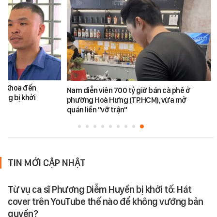
ăn Khoa đến
Nam diễn viên 700 tỷ giờ bán cà phê ở
ũng bị khởi
phường Hoà Hưng (TP.HCM), vừa mở
quán liền "vỡ trận"
TIN MỚI CẬP NHẬT
Từ vụ ca sĩ Phương Diễm Huyền bị khởi tố: Hát
cover trên YouTube thế nào để không vướng bản
quyền?