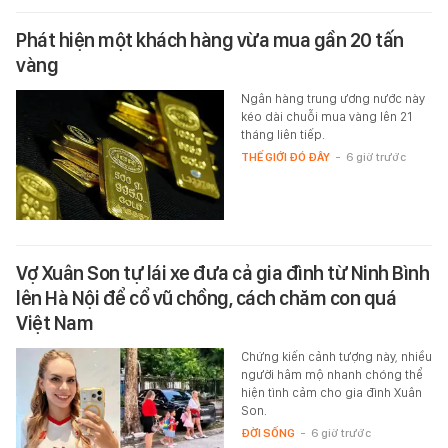
Phát hiện một khách hàng vừa mua gần 20 tấn
vàng
Ngân hàng trung ương nước này
kéo dài chuỗi mua vàng lên 21
tháng liên tiếp.
THẾ GIỚI ĐÓ ĐÂY
-
6 giờ trước
Vợ Xuân Son tự lái xe đưa cả gia đình từ Ninh Bình
lên Hà Nội để cổ vũ chồng, cách chăm con quá
Việt Nam
Chứng kiến cảnh tượng này, nhiều
người hâm mộ nhanh chóng thể
hiện tình cảm cho gia đình Xuân
Son.
ĐỜI SỐNG
-
6 giờ trước