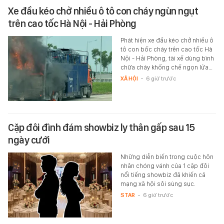
Xe đầu kéo chở nhiều ô tô con cháy ngùn ngụt
trên cao tốc Hà Nội - Hải Phòng
Phát hiện xe đầu kéo chở nhiều ô
tô con bốc cháy trên cao tốc Hà
Nội - Hải Phòng, tài xế dùng bình
chữa cháy khống chế ngọn lửa…
XÃ HỘI
-
6 giờ trước
Cặp đôi đình đám showbiz ly thân gấp sau 15
ngày cưới
Những diễn biến trong cuộc hôn
nhân chóng vánh của 1 cặp đôi
nổi tiếng showbiz đã khiến cả
mạng xã hội sôi sùng sục.
STAR
-
6 giờ trước