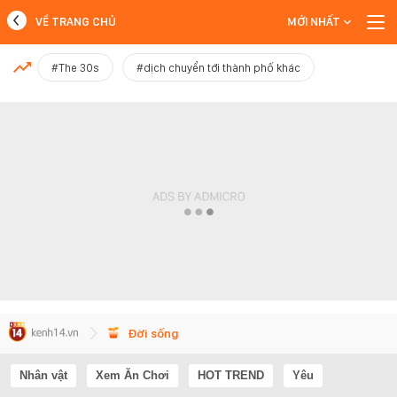
VỀ TRANG CHỦ
MỚI NHẤT
MỚI NHẤT
#The 30s
#dịch chuyển tới thành phố khác
Xem thêm
Đời sống
Nhân vật
Xem Ăn Chơi
HOT TREND
Yêu