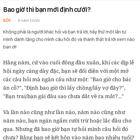
Bao giờ thì bạn mới định cưới?
BỐP
9 năm trước
Không phải là người khác hỏi và bạn trả lời, hãy thử một lần tự
mình dành tặng cho mình câu hỏi đó và thành thật trả lời xem nào
bạn ơi!
Hằng năm, cứ vào cuối đông đầu xuân, khi các dịp lễ
hội ngày càng dày đặc, bạn sẽ đối diện với một mớ
các câu hỏi mà ngàn câu như một: "Bao giờ cho bác
ăn cỗ?", "Định bao giờ thì lấy chồng/lấy vợ đây?",
"Bạn trai/bạn gái đâu sao chưa dắt về ra mắt?..."
Và lần nào cũng như lần nào, năm nào cũng như
năm nào, bạn ngán ngẩm cười trừ hoặc lắc đầu cho
qua. Nhưng đã bao giờ bạn tự hỏi mình câu hỏi đó
chưa? Rằng bạn sẽ kết hôn vào năm bao nhiêu tuổi?