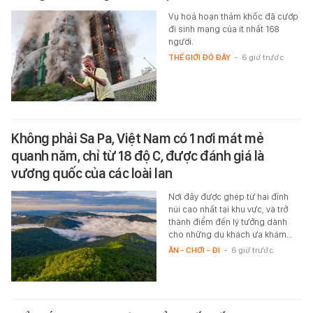
Vụ hoả hoạn thảm khốc đã cướp
đi sinh mạng của ít nhất 168
người.
THẾ GIỚI ĐÓ ĐÂY
-
6 giờ trước
Không phải Sa Pa, Việt Nam có 1 nơi mát mẻ
quanh năm, chỉ từ 18 độ C, được đánh giá là
vương quốc của các loài lan
Nơi đây được ghép từ hai đỉnh
núi cao nhất tại khu vực, và trở
thành điểm đến lý tưởng dành
cho những du khách ưa khám…
ĂN - CHƠI - ĐI
-
6 giờ trước