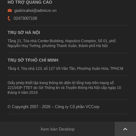
HỖ TRỢ QUẢNG CÁO
giaitrixahoi@admicro.vn
02473007108
TRỤ SỞ HÀ NỘI
Tầng 21, Tòa nhà Center Building, Hapulico Complex, Số 01, phố
Nguyễn Huy Tưởng, phường Thanh Xuân, thành phố Hà Nội
TRỤ SỞ TP.HỒ CHÍ MINH
Tầng 4, Tòa nhà 123, số 127 Võ Văn Tần, Phường Xuân Hòa, TPHCM
Giấy phép thiết lập trang thông tin điện tử tổng hợp trên mạng số
2215/GP-TTĐT do Sở Thông tin và Truyền thông Hà Nội cấp ngày 10
tháng 4 năm 2019
© Copyright 2007 - 2026 – Công ty Cổ phần VCCorp
Xem bản Desktop