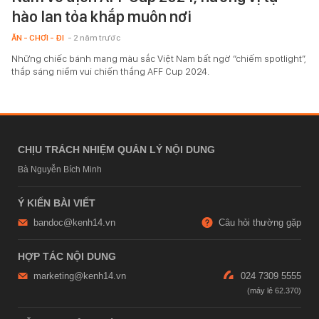
hào lan tỏa khắp muôn nơi
ĂN - CHƠI - ĐI
- 2 năm trước
Những chiếc bánh mang màu sắc Việt Nam bất ngờ “chiếm spotlight”,
thắp sáng niềm vui chiến thắng AFF Cup 2024.
CHỊU TRÁCH NHIỆM QUẢN LÝ NỘI DUNG
Bà Nguyễn Bích Minh
Ý KIẾN BÀI VIẾT
bandoc@kenh14.vn
Câu hỏi thường gặp
HỢP TÁC NỘI DUNG
marketing@kenh14.vn
024 7309 5555