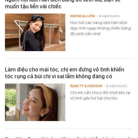
muốn tậu liền vài chiếc
XEM MUA LUÔN
- 6 năm trước
Học hỏi các nàng idol Hàn xinh
đẹp rinh ngay những chiếc băng
đô xinh xắn nhé!
Làm điệu cho mái tóc, chị em đừng vô tình khiến
tóc rụng cả búi chỉ vì sai lầm không đáng có
BEAUTY & FASHION
- 6 năm trước
Chị em cần chú ý đôi chút kẻo lại
vô tình gây hư hại cho tóc.