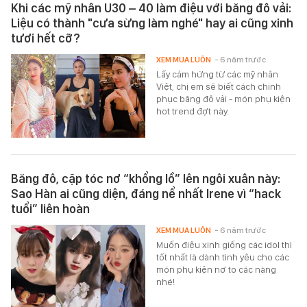
Khi các mỹ nhân U30 – 40 làm điệu với băng đô vải:
Liệu có thành "cưa sừng làm nghé" hay ai cũng xinh
tươi hết cỡ?
XEM MUA LUÔN
- 6 năm trước
Lấy cảm hứng từ các mỹ nhân
Việt, chị em sẽ biết cách chinh
phục băng đô vải - món phụ kiện
hot trend đợt này.
Băng đô, cặp tóc nơ “khổng lồ” lên ngôi xuân này:
Sao Hàn ai cũng diện, đáng nể nhất Irene vì “hack
tuổi” liên hoàn
XEM MUA LUÔN
- 6 năm trước
Muốn điệu xinh giống các idol thì
tốt nhất là dành tình yêu cho các
món phụ kiện nơ to các nàng
nhé!