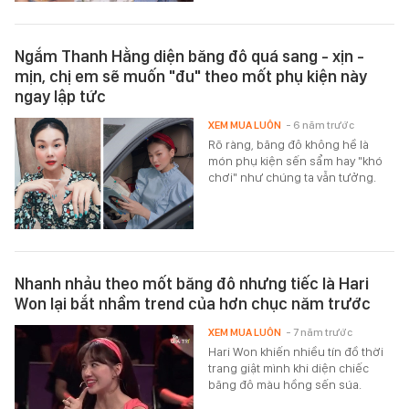
Ngắm Thanh Hằng diện băng đô quá sang - xịn -
mịn, chị em sẽ muốn "đu" theo mốt phụ kiện này
ngay lập tức
XEM MUA LUÔN
- 6 năm trước
Rõ ràng, băng đô không hề là
món phụ kiện sến sẩm hay "khó
chơi" như chúng ta vẫn tưởng.
Nhanh nhảu theo mốt băng đô nhưng tiếc là Hari
Won lại bắt nhầm trend của hơn chục năm trước
XEM MUA LUÔN
- 7 năm trước
Hari Won khiến nhiều tín đồ thời
trang giật mình khi diện chiếc
băng đô màu hồng sến súa.