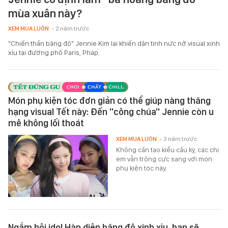
mùa xuân này?
XEM MUA LUÔN
- 2 năm trước
"Chiến thần băng đô" Jennie Kim lại khiến dân tình nức nở visual xinh
xỉu tại đường phố Paris, Pháp.
Món phụ kiện tóc đơn giản có thể giúp nàng thăng
hạng visual Tết này: Đến ''công chúa'' Jennie còn u
mê không lối thoát
XEM MUA LUÔN
- 3 năm trước
Không cần tạo kiểu cầu kỳ, các chị
em vẫn trông cực sang với món
phụ kiện tóc này.
Ngắm hội idol Hàn diện băng đô xinh xỉu, bạn sẽ