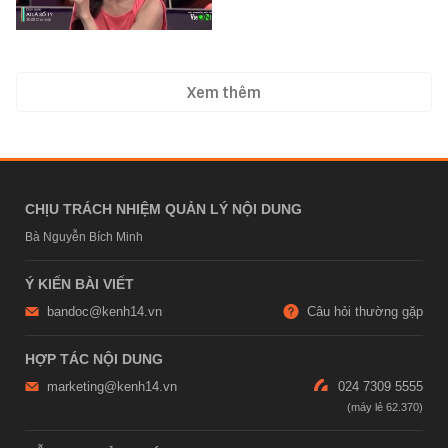
Xem thêm
CHỊU TRÁCH NHIỆM QUẢN LÝ NỘI DUNG
Bà Nguyễn Bích Minh
Ý KIẾN BÀI VIẾT
bandoc@kenh14.vn
Câu hỏi thường gặp
HỢP TÁC NỘI DUNG
marketing@kenh14.vn
024 7309 5555