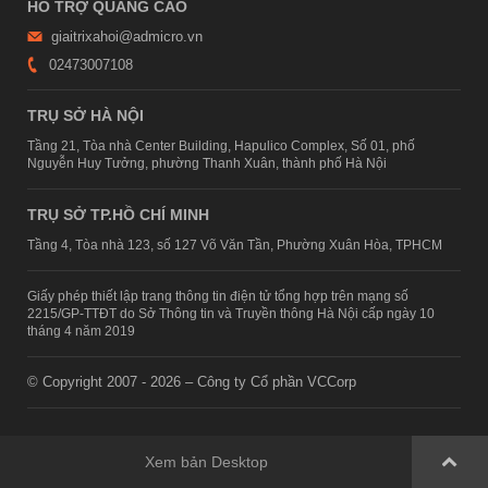
HỖ TRỢ QUẢNG CÁO
giaitrixahoi@admicro.vn
02473007108
TRỤ SỞ HÀ NỘI
Tầng 21, Tòa nhà Center Building, Hapulico Complex, Số 01, phố
Nguyễn Huy Tưởng, phường Thanh Xuân, thành phố Hà Nội
TRỤ SỞ TP.HỒ CHÍ MINH
Tầng 4, Tòa nhà 123, số 127 Võ Văn Tần, Phường Xuân Hòa, TPHCM
Giấy phép thiết lập trang thông tin điện tử tổng hợp trên mạng số
2215/GP-TTĐT do Sở Thông tin và Truyền thông Hà Nội cấp ngày 10
tháng 4 năm 2019
© Copyright 2007 - 2026 – Công ty Cổ phần VCCorp
Xem bản Desktop