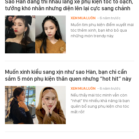
Sao Hàn đang thi nhau lăng xê phụ kiện tóc to oạch,
tưởng khó nhằn nhưng diện lên lại cực sang chảnh
XEM MUA LUÔN
- 6 năm trước
Muốn tìm phụ kiện điểm xuyết mái
tóc thêm xinh, bạn khó bỏ qua
những món trendy này.
Muốn xinh kiểu sang xịn như sao Hàn, bạn chỉ cần
sắm 5 món phụ kiện thân quen nhưng “hot hit” này
XEM MUA LUÔN
- 6 năm trước
Nếu thấy mái tóc mình vẫn còn
“nhạt” thì nhiều khả năng là bạn
quên bổ sung phụ kiện cho tóc
mất rồi!