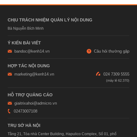
CHỊU TRÁCH NHIỆM QUẢN LÝ NỘI DUNG
Bà Nguyễn Bích Minh
Ý KIẾN BÀI VIẾT
bandoc@kenh14.vn
Câu hỏi thường gặp
HỢP TÁC NỘI DUNG
marketing@kenh14.vn
024 7309 5555
HỖ TRỢ QUẢNG CÁO
giaitrixahoi@admicro.vn
02473007108
TRỤ SỞ HÀ NỘI
Tầng 21, Tòa nhà Center Building, Hapulico Complex, Số 01, phố