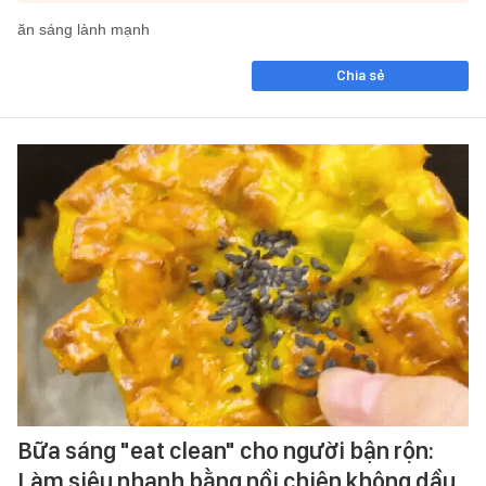
ăn sáng lành mạnh
Chia sẻ
Bữa sáng "eat clean" cho người bận rộn:
Làm siêu nhanh bằng nồi chiên không dầu