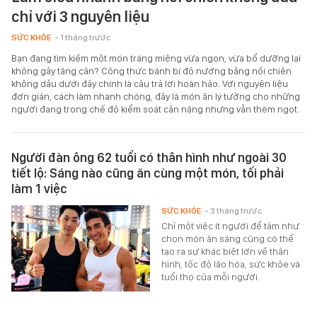
chỉ với 3 nguyên liệu
SỨC KHỎE
- 1 tháng trước
Bạn đang tìm kiếm một món tráng miệng vừa ngon, vừa bổ dưỡng lại
không gây tăng cân? Công thức bánh bí đỏ nướng bằng nồi chiên
không dầu dưới đây chính là câu trả lời hoàn hảo. Với nguyên liệu
đơn giản, cách làm nhanh chóng, đây là món ăn lý tưởng cho những
người đang trong chế độ kiểm soát cân nặng nhưng vẫn thèm ngọt.
Người đàn ông 62 tuổi có thân hình như ngoài 30
tiết lộ: Sáng nào cũng ăn cùng một món, tối phải
làm 1 việc
SỨC KHỎE
- 3 tháng trước
Chỉ một việc ít người để tâm như
chọn món ăn sáng cũng có thể
tạo ra sự khác biệt lớn về thân
hình, tốc độ lão hóa, sức khỏe và
tuổi thọ của mỗi người.