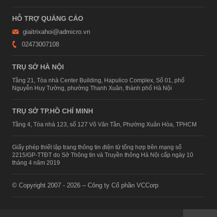
HỖ TRỢ QUẢNG CÁO
giaitrixahoi@admicro.vn
02473007108
TRỤ SỞ HÀ NỘI
Tầng 21, Tòa nhà Center Building, Hapulico Complex, Số 01, phố
Nguyễn Huy Tưởng, phường Thanh Xuân, thành phố Hà Nội
TRỤ SỞ TP.HỒ CHÍ MINH
Tầng 4, Tòa nhà 123, số 127 Võ Văn Tần, Phường Xuân Hòa, TPHCM
Giấy phép thiết lập trang thông tin điện tử tổng hợp trên mạng số
2215/GP-TTĐT do Sở Thông tin và Truyền thông Hà Nội cấp ngày 10
tháng 4 năm 2019
© Copyright 2007 - 2026 – Công ty Cổ phần VCCorp