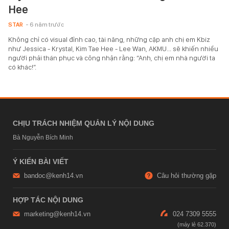
Hee
STAR
- 6 năm trước
Không chỉ có visual đỉnh cao, tài năng, những cặp anh chị em Kbiz
như Jessica - Krystal, Kim Tae Hee - Lee Wan, AKMU... sẽ khiến nhiều
người phải thán phục và công nhận rằng: “Anh, chị em nhà người ta
có khác!”.
CHỊU TRÁCH NHIỆM QUẢN LÝ NỘI DUNG
Bà Nguyễn Bích Minh
Ý KIẾN BÀI VIẾT
bandoc@kenh14.vn
Câu hỏi thường gặp
HỢP TÁC NỘI DUNG
marketing@kenh14.vn
024 7309 5555