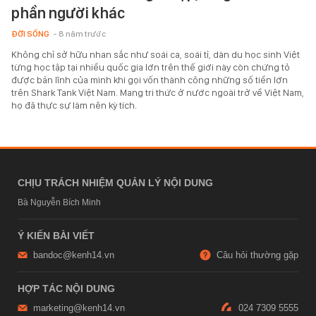
phần người khác
ĐỜI SỐNG
- 8 năm trước
Không chỉ sở hữu nhan sắc như soái ca, soái tỉ, dàn du học sinh Việt
từng học tập tại nhiều quốc gia lớn trên thế giới này còn chứng tỏ
được bản lĩnh của mình khi gọi vốn thành công những số tiền lớn
trên Shark Tank Việt Nam. Mang tri thức ở nước ngoài trở về Việt Nam,
họ đã thực sự làm nên kỳ tích.
CHỊU TRÁCH NHIỆM QUẢN LÝ NỘI DUNG
Bà Nguyễn Bích Minh
Ý KIẾN BÀI VIẾT
bandoc@kenh14.vn
Câu hỏi thường gặp
HỢP TÁC NỘI DUNG
marketing@kenh14.vn
024 7309 5555