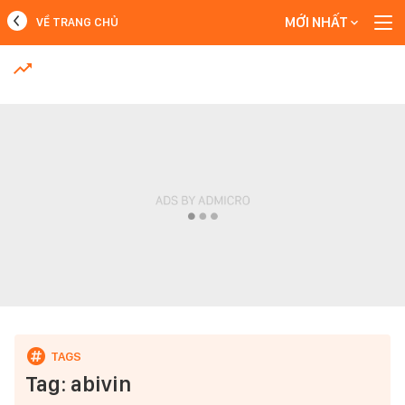
MỚI NHẤT
VỀ TRANG CHỦ
MỚI NHẤT
Xem thêm
Tag: abivin