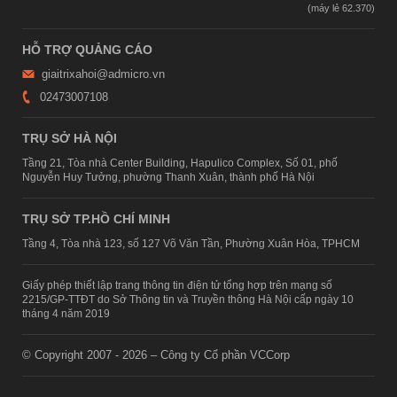
HỖ TRỢ QUẢNG CÁO
giaitrixahoi@admicro.vn
02473007108
TRỤ SỞ HÀ NỘI
Tầng 21, Tòa nhà Center Building, Hapulico Complex, Số 01, phố
Nguyễn Huy Tưởng, phường Thanh Xuân, thành phố Hà Nội
TRỤ SỞ TP.HỒ CHÍ MINH
Tầng 4, Tòa nhà 123, số 127 Võ Văn Tần, Phường Xuân Hòa, TPHCM
Giấy phép thiết lập trang thông tin điện tử tổng hợp trên mạng số
2215/GP-TTĐT do Sở Thông tin và Truyền thông Hà Nội cấp ngày 10
tháng 4 năm 2019
© Copyright 2007 - 2026 – Công ty Cổ phần VCCorp