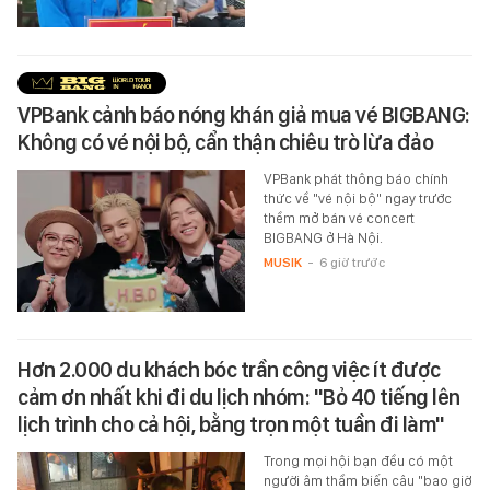
VPBank cảnh báo nóng khán giả mua vé BIGBANG:
Không có vé nội bộ, cẩn thận chiêu trò lừa đảo
VPBank phát thông báo chính
thức về "vé nội bộ" ngay trước
thềm mở bán vé concert
BIGBANG ở Hà Nội.
MUSIK
-
6 giờ trước
Hơn 2.000 du khách bóc trần công việc ít được
cảm ơn nhất khi đi du lịch nhóm: "Bỏ 40 tiếng lên
lịch trình cho cả hội, bằng trọn một tuần đi làm"
Trong mọi hội bạn đều có một
người âm thầm biến câu "bao giờ