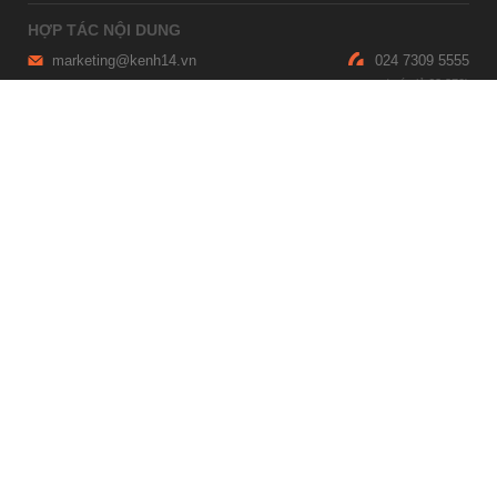
HỢP TÁC NỘI DUNG
marketing@kenh14.vn
024 7309 5555
HỖ TRỢ QUẢNG CÁO
giaitrixahoi@admicro.vn
02473007108
TRỤ SỞ HÀ NỘI
Tầng 21, Tòa nhà Center Building, Hapulico Complex, Số 01, phố
Nguyễn Huy Tưởng, phường Thanh Xuân, thành phố Hà Nội
TRỤ SỞ TP.HỒ CHÍ MINH
Tầng 4, Tòa nhà 123, số 127 Võ Văn Tần, Phường Xuân Hòa, TPHCM
Giấy phép thiết lập trang thông tin điện tử tổng hợp trên mạng số
2215/GP-TTĐT do Sở Thông tin và Truyền thông Hà Nội cấp ngày 10
tháng 4 năm 2019