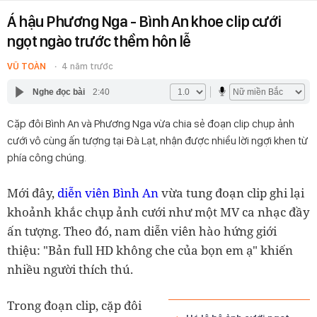
Á hậu Phương Nga - Bình An khoe clip cưới
ngọt ngào trước thềm hôn lễ
VŨ TOÀN
4 năm trước
Nghe đọc bài
2:40
Cặp đôi Bình An và Phương Nga vừa chia sẻ đoạn clip chụp ảnh
cưới vô cùng ấn tượng tại Đà Lạt, nhận được nhiều lời ngợi khen từ
phía công chúng.
Mới đây,
diễn viên Bình An
vừa tung đoạn clip ghi lại
khoảnh khắc chụp ảnh cưới như một MV ca nhạc đầy
ấn tượng. Theo đó, nam diễn viên hào hứng giới
thiệu: "Bản full HD không che của bọn em ạ" khiến
nhiều người thích thú.
Trong đoạn clip, cặp đôi