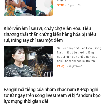
STAR
-
6 giờ trước
Khói vẫn âm ỉ sau vụ cháy chợ Biên Hòa: Tiểu
thương thất thần chứng kiến hàng hóa bị thiêu
rụi, trắng tay chỉ sau một đêm
Sau vụ cháy chợ Biên Hòa (Đồng
Nai), nhiều tiểu thương lặng
người nhìn cơ nghiệp tích góp
nhiều năm chỉ còn lại tro tàn.
XÃ HỘI
-
6 giờ trước
Fangirl nổi tiếng của nhóm nhạc nam K-Pop nghi
tự tử ngay trên sóng livestream vì bị fandom bạo
lực mạng thời gian dài