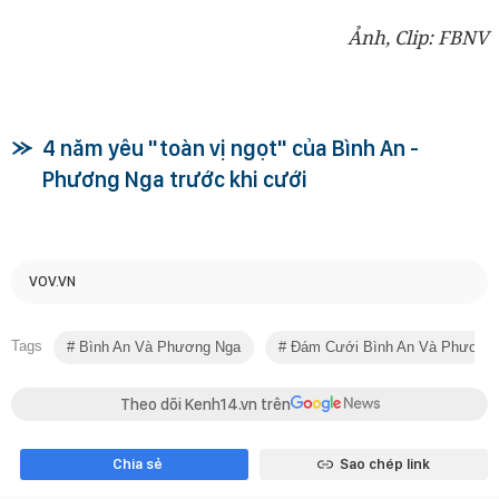
Ảnh, Clip: FBNV
4 năm yêu "toàn vị ngọt" của Bình An -
Phương Nga trước khi cưới
VOV.VN
Tags
Bình An Và Phương Nga
Đám Cưới Bình An Và Phương
Theo dõi Kenh14.vn trên
Chia sẻ
Sao chép link