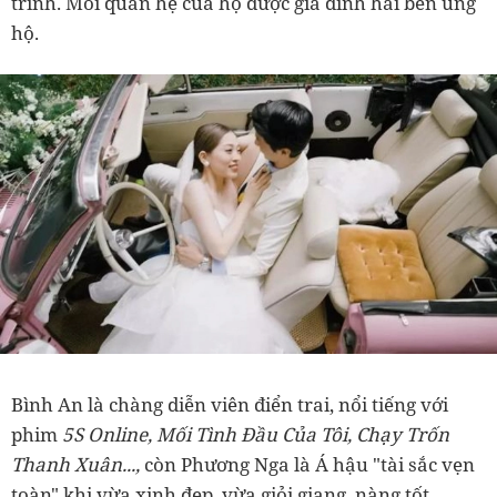
trình. Mối quan hệ của họ được gia đình hai bên ủng
hộ.
Bình An là chàng diễn viên điển trai, nổi tiếng với
phim
5S Online, Mối Tình Đầu Của Tôi, Chạy Trốn
Thanh Xuân...,
còn Phương Nga là Á hậu "tài sắc vẹn
toàn" khi vừa xinh đẹp, vừa giỏi giang, nàng tốt