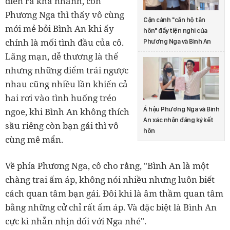
diễn ra khá nhanh, còn
Phương Nga thì thấy vô cùng
Cận cảnh ''căn hộ tân
mới mẻ bởi Bình An khi ấy
hôn'' đầy tiện nghi của
chính là mối tình đầu của cô.
Phương Nga và Bình An
Lãng mạn, dễ thương là thế
nhưng những điểm trái ngược
nhau cũng nhiều lần khiến cả
hai rơi vào tình huống tréo
Á hậu Phương Nga và Bình
ngoe, khi Bình An không thích
An xác nhận đăng ký kết
sầu riêng còn bạn gái thì vô
hôn
cùng mê mẩn.
Về phía Phương Nga, cô cho rằng, "Bình An là một
chàng trai ấm áp, không nói nhiều nhưng luôn biết
cách quan tâm bạn gái. Đôi khi là âm thầm quan tâm
bằng những cử chỉ rất ấm áp. Và đặc biệt là Bình An
cực kì nhẫn nhịn đối với Nga nhé".