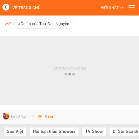
VỀ TRANG CHỦ
MỚI NHẤT
MỚI NHẤT
#Ồn ào của Thư Đan Nguyễn
Xem thêm
Star
Sao Việt
Hội bạn thân Showbiz
TV Show
Đi Soi Sao Đi