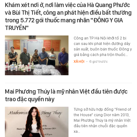
Khám xét nơi ở, nơi làm việc của Hà Quang Phước
và Bùi Thị Tiết, công an phát hiện điều bất thường
trong 5.772 gói thuốc mang nhãn "ĐÔNG Y GIA
TRUYỀN"
Công an TP Hà Nội khởi tố 2 bị
can sau khi phát hiện đường dây
sản xuất, buôn bán thuốc Đông y
giả bằng cách pha trộn thuốc…
XÃ HỘI
-
6 giờ trước
Mai Phương Thúy là mỹ nhân Việt đầu tiên được
trao đặc quyền này
Từng sở hữu hợp đồng "Friend of
the House" cùng Dior năm 2013,
Mai Phương Thúy là mỹ nhân Việt
đầu tiên nhận chuỗi đặc quyền
xa…