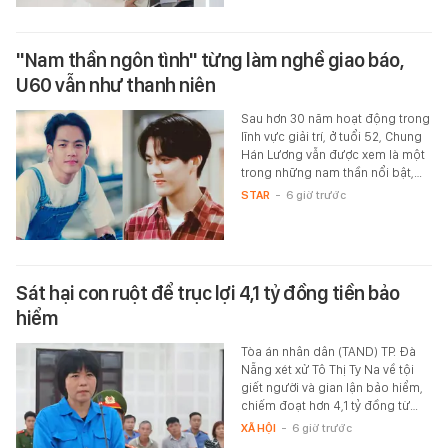
"Nam thần ngôn tình" từng làm nghề giao báo,
U60 vẫn như thanh niên
Sau hơn 30 năm hoạt động trong
lĩnh vực giải trí, ở tuổi 52, Chung
Hán Lương vẫn được xem là một
trong những nam thần nổi bật,…
STAR
-
6 giờ trước
Sát hại con ruột để trục lợi 4,1 tỷ đồng tiền bảo
hiểm
Tòa án nhân dân (TAND) TP. Đà
Nẵng xét xử Tô Thị Ty Na về tội
giết người và gian lận bảo hiểm,
chiếm đoạt hơn 4,1 tỷ đồng từ…
XÃ HỘI
-
6 giờ trước