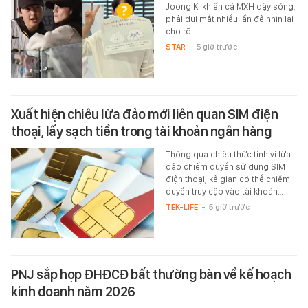
Joong Ki khiến cả MXH dậy sóng,
phải dụi mắt nhiều lần để nhìn lại
cho rõ.
STAR
-
5 giờ trước
Xuất hiện chiêu lừa đảo mới liên quan SIM điện
thoại, lấy sạch tiền trong tài khoản ngân hàng
Thông qua chiêu thức tinh vi lừa
đảo chiếm quyền sử dụng SIM
điện thoại, kẻ gian có thể chiếm
quyền truy cập vào tài khoản…
TEK-LIFE
-
5 giờ trước
PNJ sắp họp ĐHĐCĐ bất thường bàn về kế hoạch
kinh doanh năm 2026