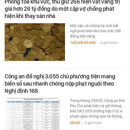
Phong tỏa khu vực, thu giữ 266 hiện vật vàng trị
giá hơn 26 tỷ đồng do một cặp vợ chồng phát
hiện khi thay sàn nhà
Một cặp vợ chồng tại Anh bất
ngờ phát hiện kho báu hơn 266
đồng tiền vàng.
THẾ GIỚI ĐÓ ĐÂY
-
6 giờ trước
Công an đề nghị 3.055 chủ phương tiện mang
biển số sau nhanh chóng nộp phạt nguội theo
Nghị định 168
Trong tháng 7/2026, Công an tỉnh
Phú Thọ phát hiện và gửi thông
báo tới 3.055 trường hợp ô tô vi
phạm giao thông qua hệ thống…
XÃ HỘI
-
6 giờ trước