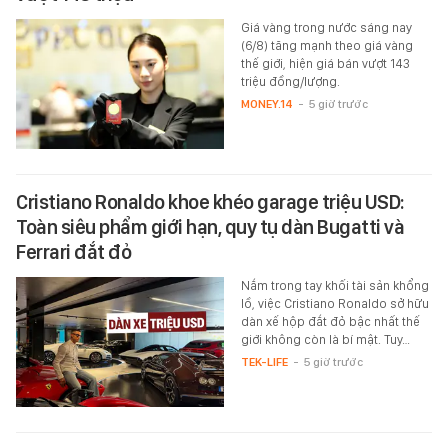
Giá vàng trong nước sáng nay
(6/8) tăng mạnh theo giá vàng
thế giới, hiện giá bán vượt 143
triệu đồng/lượng.
MONEY.14
-
5 giờ trước
Cristiano Ronaldo khoe khéo garage triệu USD:
Toàn siêu phẩm giới hạn, quy tụ dàn Bugatti và
Ferrari đắt đỏ
Nắm trong tay khối tài sản khổng
lồ, việc Cristiano Ronaldo sở hữu
dàn xế hộp đắt đỏ bậc nhất thế
giới không còn là bí mật. Tuy…
TEK-LIFE
-
5 giờ trước