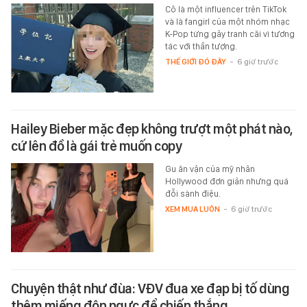
Cô là một influencer trên TikTok
và là fangirl của một nhóm nhạc
K-Pop từng gây tranh cãi vì tương
tác với thần tượng.
THẾ GIỚI ĐÓ ĐÂY
-
6 giờ trước
Hailey Bieber mặc đẹp không trượt một phát nào,
cứ lên đồ là gái trẻ muốn copy
Gu ăn vận của mỹ nhân
Hollywood đơn giản nhưng quá
đỗi sành điệu.
XEM MUA LUÔN
-
6 giờ trước
Chuyện thật như đùa: VĐV đua xe đạp bị tố dùng
thêm miếng độn ngực để chiến thắng