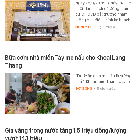
Ngày 25/8/2026 tới đây, PNJ sẽ
chốt danh sách cổ đông tham
dự ĐHĐCĐ bất thường nhằm
thông qua điều chỉnh kế hoạch…
MONEY.14
-
5 giờ trước
Bữa cơm nhà miền Tây mẹ nấu cho Khoai Lang
Thang
“Được ăn cơm mẹ nấu là sướng
nhất”, Khoai Lang Thang bày tỏ.
ĐỜI SỐNG
-
5 giờ trước
Giá vàng trong nước tăng 1,5 triệu đồng/lượng,
vượt 143 triệu