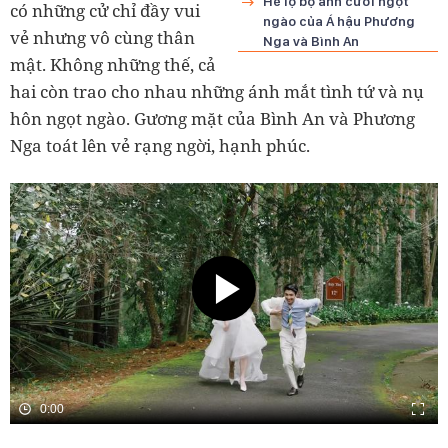
Hé lộ bộ ảnh cưới ngọt
có những cử chỉ đầy vui
ngào của Á hậu Phương
vẻ nhưng vô cùng thân
Nga và Bình An
mật. Không những thế, cả
hai còn trao cho nhau những ánh mắt tình tứ và nụ
hôn ngọt ngào. Gương mặt của Bình An và Phương
Nga toát lên vẻ rạng ngời, hạnh phúc.
0:00