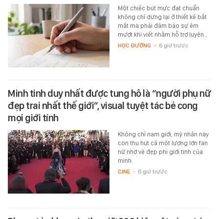
Một chiếc bút mực đạt chuẩn
không chỉ dừng lại ở thiết kế bắt
mắt mà phải đảm bảo sự êm
mượt khi viết nhằm hỗ trợ luyện…
HỌC ĐƯỜNG
-
6 giờ trước
Minh tinh duy nhất được tung hô là “người phụ nữ
đẹp trai nhất thế giới”, visual tuyệt tác bẻ cong
mọi giới tính
Không chỉ nam giới, mỹ nhân này
còn thu hút cả một lượng lớn fan
nữ nhờ vẻ đẹp phi giới tính của
mình.
CINE
-
6 giờ trước