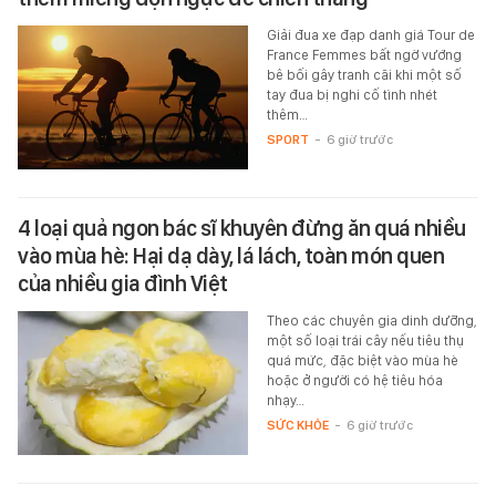
Giải đua xe đạp danh giá Tour de
France Femmes bất ngờ vướng
bê bối gây tranh cãi khi một số
tay đua bị nghi cố tình nhét
thêm…
SPORT
-
6 giờ trước
4 loại quả ngon bác sĩ khuyên đừng ăn quá nhiều
vào mùa hè: Hại dạ dày, lá lách, toàn món quen
của nhiều gia đình Việt
Theo các chuyên gia dinh dưỡng,
một số loại trái cây nếu tiêu thụ
quá mức, đặc biệt vào mùa hè
hoặc ở người có hệ tiêu hóa
nhạy…
SỨC KHỎE
-
6 giờ trước