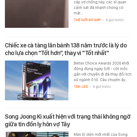
cặp vợ chồng này, các sĩ quan
cảnh sát đã nhanh chóng có
mặt…
THẾ GIỚI ĐÓ ĐÂY
-
5 giờ trước
Chiếc xe cà tàng lăn bánh 138 năm trước là lý do
cho lựa chọn "Tốt hơn", thay vì "Tốt nhất"
Better Choice Awards 2026 khởi
động đúng ngày 5/8 - cột mốc
gắn với chuyến đi đã thay đổi lịch
sử ngành ô tô. Câu chuyện ấy…
TEK-LIFE
-
5 giờ trước
Song Joong Ki xuất hiện với trạng thái không ngờ
giữa tin đồn ly hôn vợ Tây
Màn lộ diện mới nhất của Song