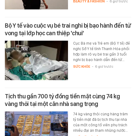
BEAUTY & FASHION
-
6 giờ trước
Bộ Y tế vào cuộc vụ bé trai nghi bị bạo hành đến tử
vong tại lớp học can thiệp 'chui'
Cục Bà mẹ và Trẻ em (Bộ Y tế) đề
nghị Sở Y tế tỉnh Thanh Hóa phối
hợp làm rõ vụ bé trai gần 3 tuổi
nghi bị bạo hành dẫn đến tử…
SỨC KHỎE
-
6 giờ trước
Tịch thu gần 700 tỷ đồng tiền mặt cùng 74 kg
vàng thỏi tại một căn nhà sang trọng
74 kg vàng thỏi cùng hàng trăm
tỷ tiền mặt đã bị tịch thu tại nhà
của một công tố viên phụ trách
nhiều đại án tham nhũng nước…