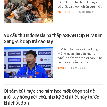
mình đi nhỉ" thành một chuyến đi
có thật. Và theo nghiên cứu mới…
ĂN - CHƠI - ĐI
-
6 giờ trước
Vụ cầu thủ Indonesia hạ thấp ASEAN Cup, HLV Kim
Sang-sik đáp trả cao tay
HLV Kim Sang-sik và Hai Long
không quan tâm đến những
"khẩu chiến" trên mạng, tập trung
cùng đội tuyển Việt Nam hướng…
SPORT
-
6 giờ trước
Đi sắm bút mực cho năm học mới: Chọn sai dễ
mỏi tay hỏng nét chữ, nhớ kỹ 3 chi tiết này trước
khi chốt đơn