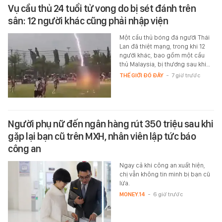
Vụ cầu thủ 24 tuổi tử vong do bị sét đánh trên
sân: 12 người khác cũng phải nhập viện
Một cầu thủ bóng đá người Thái
Lan đã thiệt mạng, trong khi 12
người khác, bao gồm một cầu
thủ Malaysia, bị thương sau khi…
THẾ GIỚI ĐÓ ĐÂY
-
7 giờ trước
Người phụ nữ đến ngân hàng rút 350 triệu sau khi
gặp lại bạn cũ trên MXH, nhân viên lập tức báo
công an
Ngay cả khi công an xuất hiện,
chị vẫn không tin mình bị bạn cũ
lừa.
MONEY.14
-
6 giờ trước