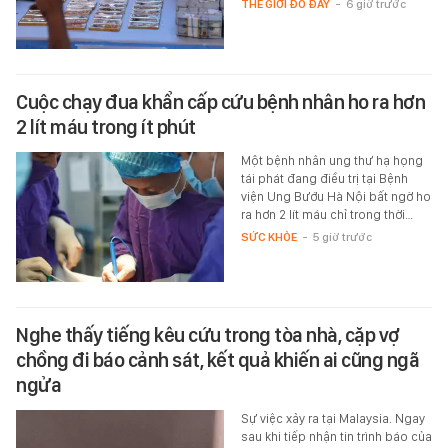
THẾ GIỚI ĐÓ ĐÂY
-
6 giờ trước
Cuộc chạy đua khẩn cấp cứu bệnh nhân ho ra hơn
2 lít máu trong ít phút
Một bệnh nhân ung thư hạ họng
tái phát đang điều trị tại Bệnh
viện Ung Bướu Hà Nội bất ngờ ho
ra hơn 2 lít máu chỉ trong thời…
SỨC KHỎE
-
5 giờ trước
Nghe thấy tiếng kêu cứu trong tòa nhà, cặp vợ
chồng đi báo cảnh sát, kết quả khiến ai cũng ngã
ngửa
Sự việc xảy ra tại Malaysia. Ngay
sau khi tiếp nhận tin trình báo của