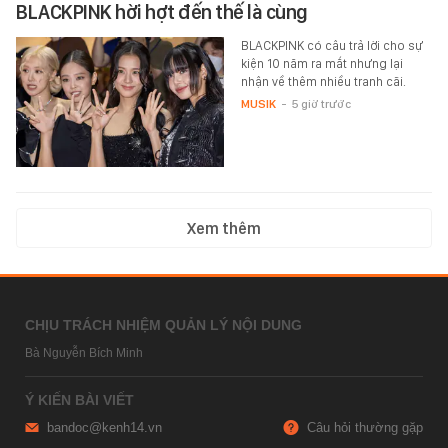
BLACKPINK hời hợt đến thế là cùng
BLACKPINK có câu trả lời cho sự
kiện 10 năm ra mắt nhưng lại
nhận về thêm nhiều tranh cãi.
MUSIK
-
5 giờ trước
Xem thêm
CHỊU TRÁCH NHIỆM QUẢN LÝ NỘI DUNG
Bà Nguyễn Bích Minh
Ý KIẾN BÀI VIẾT
bandoc@kenh14.vn
Câu hỏi thường gặp