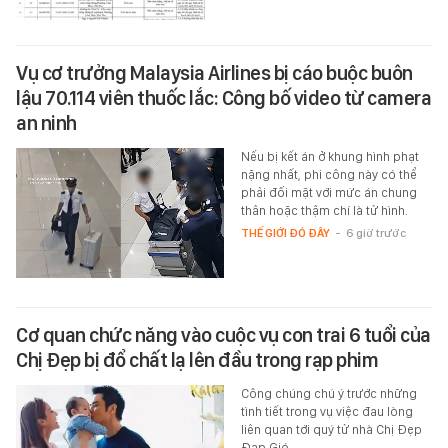
Vụ cơ trưởng Malaysia Airlines bị cáo buộc buôn
lậu 70.114 viên thuốc lắc: Công bố video từ camera
an ninh
Nếu bị kết án ở khung hình phạt
nặng nhất, phi công này có thể
phải đối mặt với mức án chung
thân hoặc thậm chí là tử hình.
THẾ GIỚI ĐÓ ĐÂY
-
6 giờ trước
Cơ quan chức năng vào cuộc vụ con trai 6 tuổi của
Chị Đẹp bị đổ chất lạ lên đầu trong rạp phim
Công chúng chú ý trước những
tình tiết trong vụ việc đau lòng
liên quan tới quý tử nhà Chị Đẹp
Đạp Gió.