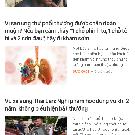
Vì sao ung thư phổi thường được chẩn đoán
muộn? Nếu bạn cảm thấy "1 chỗ phình to, 1 chỗ tê
bì và 2 cơn đau", hãy đi khám sớm
Một bác sĩ hô hấp tại Trung Quốc
cho biết nhiều bệnh nhân lớn tuổi
đến khám với những triệu chứng
tưởng như quen thuộc nhưng…
SỨC KHỎE
-
6 giờ trước
Vụ xả súng Thái Lan: Nghi phạm học dùng vũ khí 2
năm, không biểu hiện bất thường
Nam sinh 14 tuổi bị cáo buộc
thực hiện vụ xả súng chết người
tại trường học ở ngoại ô Bangkok
bắt đầu học sử dụng vũ khí…