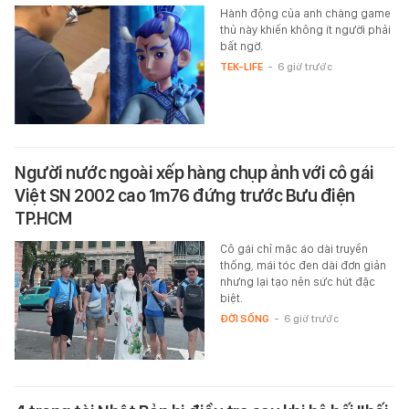
Hành động của anh chàng game
thủ này khiến không ít người phải
bất ngờ.
TEK-LIFE
-
6 giờ trước
Người nước ngoài xếp hàng chụp ảnh với cô gái
Việt SN 2002 cao 1m76 đứng trước Bưu điện
TP.HCM
Cô gái chỉ mặc áo dài truyền
thống, mái tóc đen dài đơn giản
nhưng lại tạo nên sức hút đặc
biệt.
ĐỜI SỐNG
-
6 giờ trước