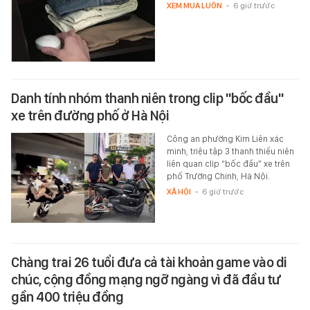
XEM MUA LUÔN
-
6 giờ trước
Danh tính nhóm thanh niên trong clip "bốc đầu"
xe trên đường phố ở Hà Nội
Công an phường Kim Liên xác
minh, triệu tập 3 thanh thiếu niên
liên quan clip “bốc đầu” xe trên
phố Trường Chinh, Hà Nội.
XÃ HỘI
-
6 giờ trước
Chàng trai 26 tuổi đưa cả tài khoản game vào di
chúc, cộng đồng mạng ngỡ ngàng vì đã đầu tư
gần 400 triệu đồng