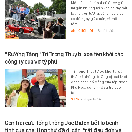
Một căn nhà cấp 4 cũ được giữ
lại gần như nguyên vẹn những vết
loang trên tường, vài chiếc siêu
xe đỗ ngay giữa sân, và một
tấm…
ĂN - CHƠI - ĐI
-
6 giờ trước
"Đường Tăng" Trì Trọng Thụy bị xóa tên khỏi các
công ty của vợ tỷ phú
Trì Trọng Thụy từ bỏ khối tài sản
thừa kế khổng lồ. Ông bị loại khỏi
danh sách cổ đông của tập đoàn
Phú Hoa, sống nhờ sự trợ cấp
tài…
STAR
-
6 giờ trước
Con trai cựu Tổng thống Joe Biden tiết lộ bệnh
tình của cha: Ung thư đã di căn, “rất đau đớn và