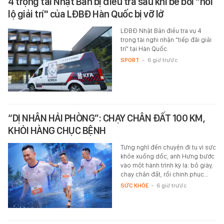
4 trọng tài Nhật Bản bị điều tra sau khi bê bối "hối
lộ giải trí" của LĐBĐ Hàn Quốc bị vỡ lở
LĐBĐ Nhật Bản điều tra vụ 4
trọng tài nghi nhận "tiếp đãi giải
trí" tại Hàn Quốc.
SPORT
-
6 giờ trước
“DỊ NHÂN HẢI PHÒNG”: CHẠY CHÂN ĐẤT 100 KM,
KHỎI HÀNG CHỤC BỆNH
Từng nghĩ đến chuyện đi tu vì sức
khỏe xuống dốc, anh Hưng bước
vào một hành trình kỳ lạ: bỏ giày,
chạy chân đất, rồi chinh phục…
SỨC KHỎE
-
6 giờ trước