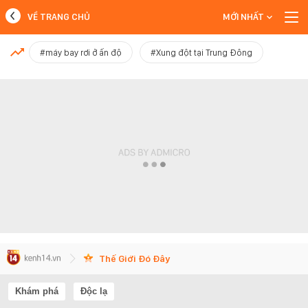
VỀ TRANG CHỦ
MỚI NHẤT
MỚI NHẤT
#máy bay rơi ở ấn độ
#Xung đột tại Trung Đông
Xem thêm
Thế Giới Đó Đây
Khám phá
Độc lạ