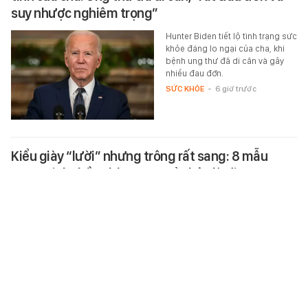
suy nhược nghiêm trọng”
Hunter Biden tiết lộ tình trạng sức
khỏe đáng lo ngại của cha, khi
bệnh ung thư đã di căn và gây
nhiều đau đớn.
SỨC KHỎE
-
6 giờ trước
Kiểu giày “lười” nhưng trông rất sang: 8 mẫu
mang tinh thần old money, xỏ chân là đi.
Thiết kế hở gót, không cần buộc
dây, chỉ cần xỏ chân là có thể ra
ngoài khiến kiểu giày này đặc
biệt phù hợp với nhịp sống bận…
XEM MUA LUÔN
-
6 giờ trước