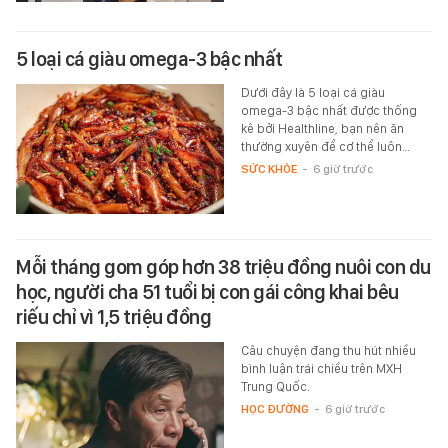
5 loại cá giàu omega-3 bậc nhất
Dưới đây là 5 loại cá giàu
omega-3 bậc nhất được thống
kê bởi Healthline, bạn nên ăn
thường xuyên để cơ thể luôn…
SỨC KHỎE
-
6 giờ trước
Mỗi tháng gom góp hơn 38 triệu đồng nuôi con du
học, người cha 51 tuổi bị con gái công khai bêu
riếu chỉ vì 1,5 triệu đồng
Câu chuyện đang thu hút nhiều
bình luận trái chiều trên MXH
Trung Quốc.
HỌC ĐƯỜNG
-
6 giờ trước