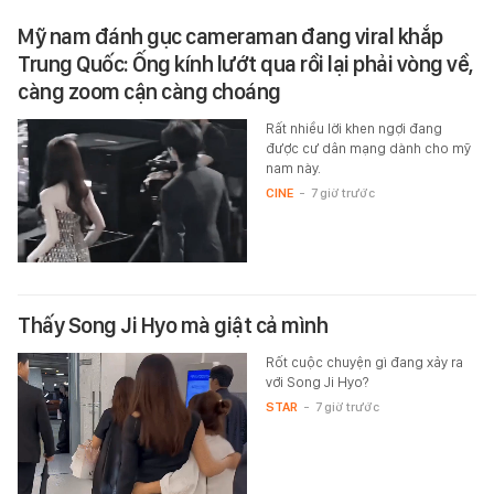
Mỹ nam đánh gục cameraman đang viral khắp
Trung Quốc: Ống kính lướt qua rồi lại phải vòng về,
càng zoom cận càng choáng
Rất nhiều lời khen ngợi đang
được cư dân mạng dành cho mỹ
nam này.
CINE
-
7 giờ trước
Thấy Song Ji Hyo mà giật cả mình
Rốt cuộc chuyện gì đang xảy ra
với Song Ji Hyo?
STAR
-
7 giờ trước