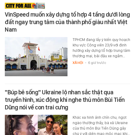
VinSpeed muốn xây dựng tổ hợp 4 tầng dưới lòng
đất ngay trung tâm của thành phố giàu nhất Việt
Nam
TPHCM đang lấy ý kiến quy hoạch
khu vực Công viên 23/9 với định
hướng xây dựng tổ hợp trung tâm
thương mại, bãi đậu xe ngầm…
XÃ HỘI
-
6 giờ trước
"Búp bê sống" Ukraine lộ nhan sắc thật qua
truyền hình, xúc động khi nghe thủ môn Bùi Tiến
Dũng nói về con trai cưng
Khác xa hình ảnh chỉn chu, ngọt
ngào thường thấy, bà xã Ukraine
của thủ môn Bùi Tiến Dũng gây
chú ý với diện mạo mộc mạc khi…