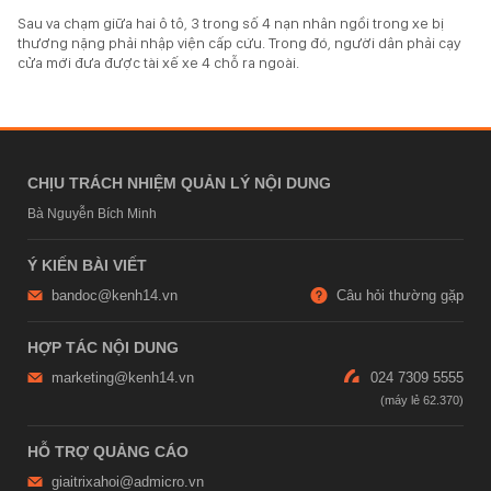
Sau va chạm giữa hai ô tô, 3 trong số 4 nạn nhân ngồi trong xe bị
thương nặng phải nhập viện cấp cứu. Trong đó, người dân phải cạy
cửa mới đưa được tài xế xe 4 chỗ ra ngoài.
CHỊU TRÁCH NHIỆM QUẢN LÝ NỘI DUNG
Bà Nguyễn Bích Minh
Ý KIẾN BÀI VIẾT
bandoc@kenh14.vn
Câu hỏi thường gặp
HỢP TÁC NỘI DUNG
marketing@kenh14.vn
024 7309 5555
HỖ TRỢ QUẢNG CÁO
giaitrixahoi@admicro.vn