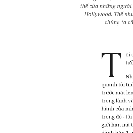
ôi 
tư
Nh
quanh tôi tĩn
trước mặt len
trong lành v
hành của mìn
trong đó - t
giới hạn mà t
dành hẳn 1 n