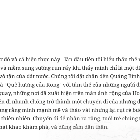
 đó và cả hiện thực này - lần đầu tiên tôi hiểu thấu thế 
và niềm sung sướng run rẩy khi thấy mình chỉ là một 
 vô tận của đất nước. Chúng tôi đặt chân đến Quảng Bình
 là “Quê hương của Kong" với tâm thế của những người đi
uay, những nơi đã xuất hiện trên màn ảnh rộng của Ho
n đi nhanh chóng trở thành một chuyến đi của những đ
ởng rằng mình mạnh mẽ và tháo vát nhưng lại rụt rè bư
hiên nhiên. Chuyến đi để nhận ra rằng, tuổi trẻ chúng 
hát khao khám phá, và dũng cảm dấn thân.