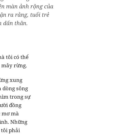
à tôi có thể
n mây rừng.
rừng xung
ủa dòng sông
Chìm trong sự
gười đồng
ấc mơ mà
mình. Những
 tôi phải