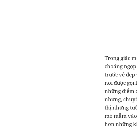
Trong giấc mơ
choáng ngợp 
trước vẻ đẹp
nơi được gọi
những điểm q
nhưng, chuyế
thị những tư
mò mẫm vào t
hơn những k