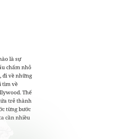
nào là sự
dấu chấm nhỏ
, đi về những
 tìm về
llywood. Thế
ứa trẻ thành
ớc từng bước
ta cần nhiều