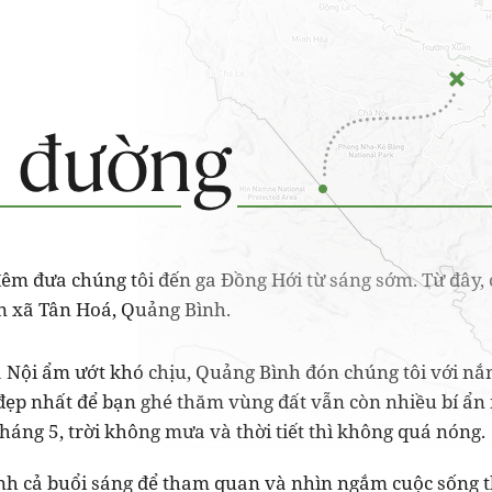
êm đưa chúng tôi đến ga Đồng Hới từ sáng sớm. Từ đây, 
n xã Tân Hoá, Quảng Bình.
à Nội ẩm ướt khó chịu, Quảng Bình đón chúng tôi với nắ
 đẹp nhất để bạn ghé thăm vùng đất vẫn còn nhiều bí ẩn 
háng 5, trời không mưa và thời tiết thì không quá nóng.
nh cả buổi sáng để tham quan và nhìn ngắm cuộc sống 