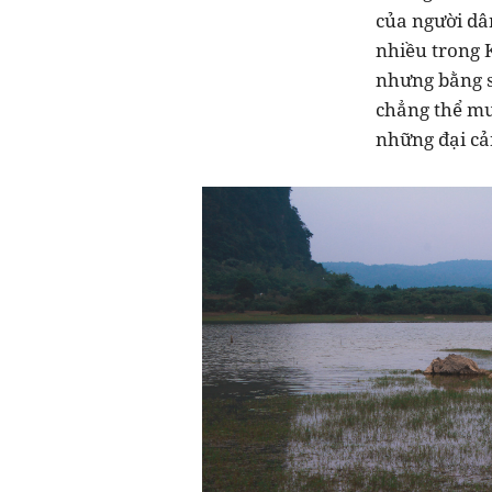
của người dâ
nhiều trong K
nhưng bằng sự
chẳng thể mư
những đại cả