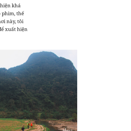
 hiện khá
ộ phim, thế
i này, tôi
để xuất hiện