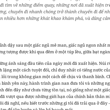
tỉnh dậy sau một giấc ngủ mê man, giấc ngủ ngon nhất m
ởng tượng được khi qua đêm ở một túp lều, giữa bạt ngà
ững ánh sáng đầu tiên của ngày mới đã xuất hiện. Núi 
h lặng một cách tuyệt đối, chỉ duy nhất có tiếng nước c
 lỏi trong không gian một cách dễ chịu và thanh bình. 
à bình yên này, hành trình gian nan đưa tôi và những n
h đến đây như chưa từng tồn tại, nó giống như một gi
ôi đã vượt qua được những giới hạn của chính bản thân 
ôi đã nghĩ, nếu biết trước những gì tôi đã trải qua ở đây -
ăm để tập luyện và lên kế hoạch mất.