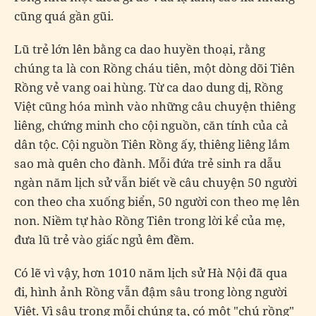
cũng quá gần gũi.
Lũ trẻ lớn lên bằng ca dao huyền thoại, rằng
chúng ta là con Rồng cháu tiên, một dòng dõi Tiên
Rồng vẻ vang oai hùng. Từ ca dao dung dị, Rồng
Việt cũng hóa mình vào những câu chuyện thiêng
liêng, chứng minh cho cội nguồn, căn tính của cả
dân tộc. Cội nguồn Tiên Rồng ấy, thiêng liêng lắm
sao mà quên cho đành. Mỗi đứa trẻ sinh ra dẫu
ngàn năm lịch sử vẫn biết về câu chuyện 50 người
con theo cha xuống biển, 50 người con theo mẹ lên
non. Niềm tự hào Rồng Tiên trong lời kể của mẹ,
đưa lũ trẻ vào giấc ngủ êm đềm.
Có lẽ vì vậy, hơn 1010 năm lịch sử Hà Nội đã qua
đi, hình ảnh Rồng vẫn đậm sâu trong lòng người
Việt. Vì sâu trong mỗi chúng ta, có một "chú rồng"