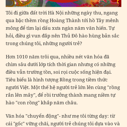
Tôi đi giữa đất trời Hà Nội những ngày thu, ngang
qua bậc thềm rồng Hoàng Thành tới hồ Tây mênh
mông để tìm lại dấu xưa ngàn năm văn hiến. Tự
hỏi, điều gì vun đắp nên Thủ Đô hào hùng bản sắc
trong chúng tôi, những người trẻ?
Hơn 1010 năm trôi qua, nhiều nét văn hóa đã
chìm sâu dưới lớp tích thời gian nhưng có những
điều vẫn trường tồn, soi rọi cuộc sống hiện đại.
Tiêu biểu là hình tượng Rồng trong tiềm thức
người Việt. Một thế hệ người trẻ lớn lên cùng "rồng
rắn lên mây", để rồi trưởng thành mang niềm tự
hào "con rồng" khắp năm châu.
Văn hóa "chuyển động"- như mẹ tôi từng dạy: từ
cái "gốc" vững chãi, người trẻ chúng tôi dựa vào và