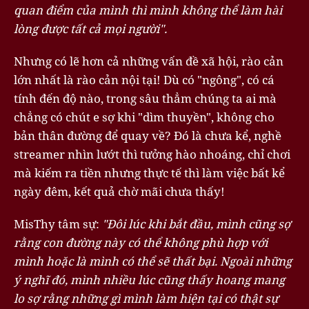
quan điểm của mình thì mình không thể làm hài
lòng được tất cả mọi người".
Nhưng có lẽ hơn cả những vấn đề xã hội, rào cản
lớn nhất là rào cản nội tại! Dù có "ngông", có cá
tính đến độ nào, trong sâu thẳm chúng ta ai mà
chẳng có chút e sợ khi "dìm thuyền", không cho
bản thân đường để quay về? Đó là chưa kể, nghề
streamer nhìn lướt thì tưởng hào nhoáng, chỉ chơi
mà kiếm ra tiền nhưng thực tế thì làm việc bất kể
ngày đêm, kết quả chờ mãi chưa thấy!
MisThy tâm sự:
"Đôi lúc khi bắt đầu, mình cũng sợ
rằng con đường này có thể không phù hợp với
mình hoặc là mình có thể sẽ thất bại. Ngoài những
ý nghĩ đó, mình nhiều lúc cũng thấy hoang mang
lo sợ rằng những gì mình làm hiện tại có thật sự