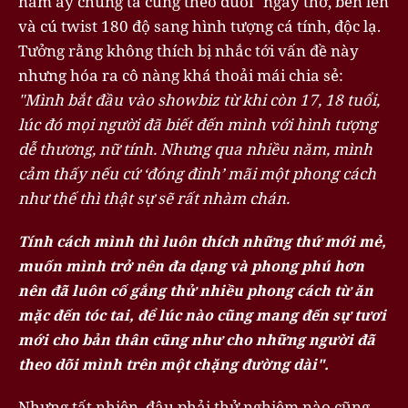
năm ấy chúng ta cùng theo đuổi" ngây thơ, bẽn lẽn
và cú twist 180 độ sang hình tượng cá tính, độc lạ.
Tưởng rằng không thích bị nhắc tới vấn đề này
nhưng hóa ra cô nàng khá thoải mái chia sẻ:
"Mình bắt đầu vào showbiz từ khi còn 17, 18 tuổi,
lúc đó mọi người đã biết đến mình với hình tượng
dễ thương, nữ tính. Nhưng qua nhiều năm, mình
cảm thấy nếu cứ ‘đóng đinh’ mãi một phong cách
như thế thì thật sự sẽ rất nhàm chán.
Tính cách mình thì luôn thích những thứ mới mẻ,
muốn mình trở nên đa dạng và phong phú hơn
nên đã luôn cố gắng thử nhiều phong cách từ ăn
mặc đến tóc tai, để lúc nào cũng mang đến sự tươi
mới cho bản thân cũng như cho những người đã
theo dõi mình trên một chặng đường dài".
Nhưng tất nhiên, đâu phải thử nghiệm nào cũng