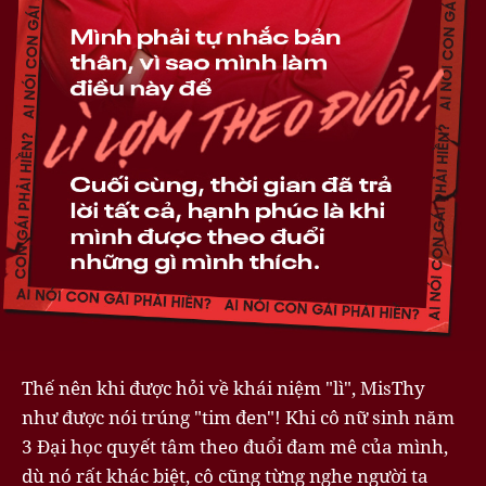
Thế nên khi được hỏi về khái niệm "lì", MisThy
như được nói trúng "tim đen"! Khi cô nữ sinh năm
3 Đại học quyết tâm theo đuổi đam mê của mình,
dù nó rất khác biệt, cô cũng từng nghe người ta