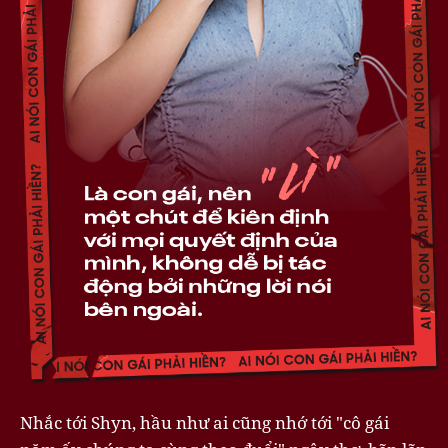
Nhắc tới Shyn, hầu như ai cũng nhớ tới "cô gái