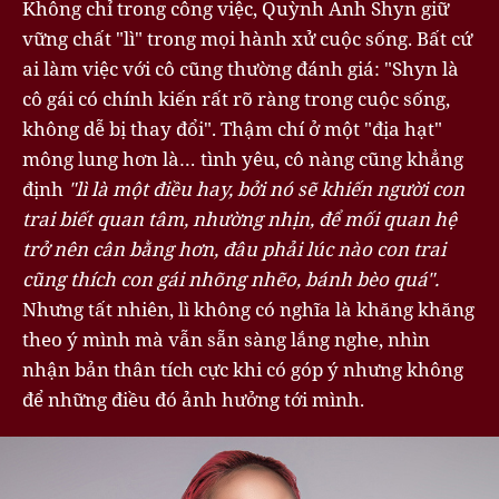
Không chỉ trong công việc, Quỳnh Anh Shyn giữ
vững chất "lì" trong mọi hành xử cuộc sống. Bất cứ
ai làm việc với cô cũng thường đánh giá: "Shyn là
cô gái có chính kiến rất rõ ràng trong cuộc sống,
không dễ bị thay đổi". Thậm chí ở một "địa hạt"
mông lung hơn là… tình yêu, cô nàng cũng khẳng
định
"lì là một điều hay, bởi nó sẽ khiến người con
trai biết quan tâm, nhường nhịn, để mối quan hệ
trở nên cân bằng hơn, đâu phải lúc nào con trai
cũng thích con gái nhõng nhẽo, bánh bèo quá".
Nhưng tất nhiên, lì không có nghĩa là khăng khăng
theo ý mình mà vẫn sẵn sàng lắng nghe, nhìn
nhận bản thân tích cực khi có góp ý nhưng không
để những điều đó ảnh hưởng tới mình.