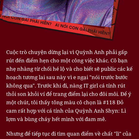
Cuộc trò chuyện dừng lại vì Quỳnh Anh phải gấp
rút đến điểm hẹn cho một công việc khác. Cô bạn
nhẹ nhàng từ chối hé lộ và cho biết sẽ public các kế
hoạch tương lai sau này vì e ngại "nói trước bước
không qua". Trước khi đi, nàng IT girl cá tính rút
thỏi son khỏi ví để trang điểm lại cho đôi môi. Để ý
một chút, tôi thấy tông màu cô chọn là #118 Đỏ
cam rất hợp với cá tính của Quỳnh Anh Shyn: Lì
lợm và bùng cháy hết mình với đam mê.
Nhưng để tiếp tục đi tìm quan điểm về chất "lì" của