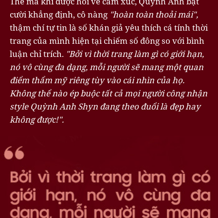
Thế mà khi được hỏi về cảm xúc, Quỳnh Anh bật
cười khẳng định, cô nàng
"hoàn toàn thoải mái",
thậm chí tự tin là số khán giả yêu thích cá tính thời
trang của mình hiện tại chiếm số đông so với bình
luận chỉ trích.
"Bởi vì thời trang làm gì có giới hạn,
nó vô cùng đa dạng, mỗi người sẽ mang một quan
điểm thẩm mỹ riêng tùy vào cái nhìn của họ.
Không thể nào ép buộc tất cả mọi người công nhận
style Quỳnh Anh Shyn đang theo đuổi là đẹp hay
không được!".