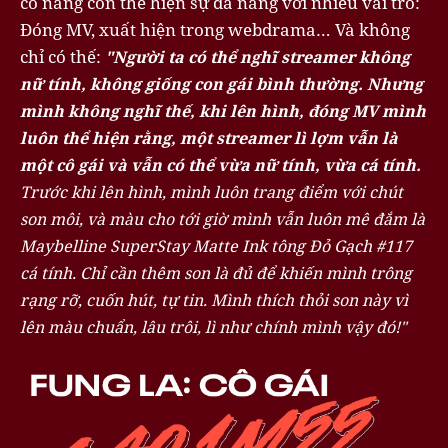
cô nàng còn thể hiện sự đa năng với nhiều vai trò:
Đóng MV, xuất hiện trong webdrama… Và không
chỉ có thế:
"Người ta có thể nghĩ streamer không
nữ tính, không giống con gái bình thường. Nhưng
mình không nghĩ thế, khi lên hình, đóng MV mình
luôn thể hiện rằng, một streamer lì lợm vẫn là
một cô gái và vẫn có thể vừa nữ tính, vừa cá tính.
Trước khi lên hình, mình luôn trang điểm với chút
son môi, và màu cho tới giờ mình vẫn luôn mê đắm là
Maybelline SuperStay Matte Ink tông Đỏ Gạch #117
cá tính. Chỉ cần thêm son là đủ để khiến mình trông
rạng rỡ, cuốn hút, tự tin. Mình thích thỏi son này vì
lên màu chuẩn, lâu trôi, lì như chính mình vậy đó!"