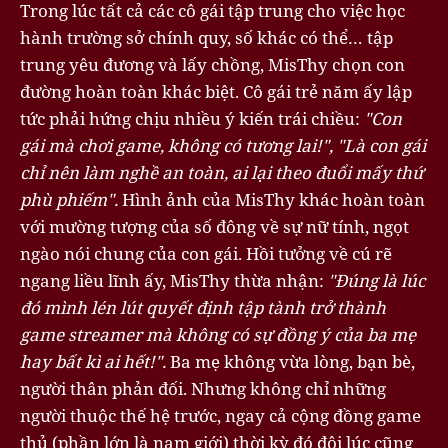
Trong lúc tất cả các cô gái tập trung cho việc học
hành trường sở chính quy, số khác có thể… tập
trung yêu đương và lấy chồng, MisThy chọn con
đường hoàn toàn khác biệt. Cô gái trẻ năm ấy lập
tức phải hứng chịu nhiều ý kiến trái chiều:
"Con
gái mà chơi game, không có tương lai!", "
Là con gái
chỉ nên làm nghề an toàn, ai lại theo đuổi mấy thứ
phù phiếm".
Hình ảnh của MisThy khác hoàn toàn
với mường tượng của số đông về sự nữ tính, ngọt
ngào nói chung của con gái. Hồi tưởng về cú rẽ
ngang liều lĩnh ấy, MisThy thừa nhận:
"Đúng là lúc
đó mình lén lút quyết định tập tành trở thành
game streamer mà không có sự đồng ý của ba mẹ
hay bất kì ai hết!".
Ba mẹ không vừa lòng, bạn bè,
người thân phản đối. Nhưng không chỉ những
người thuộc thế hệ trước, ngay cả cộng đồng game
thủ (phần lớn là nam giới) thời kỳ đó đôi lúc cũng