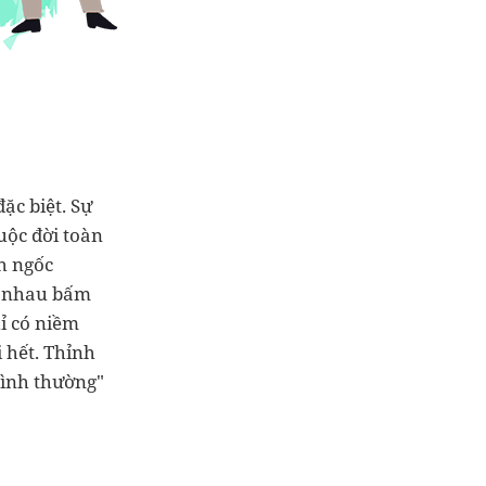
ặc biệt. Sự
uộc đời toàn
h ngốc
y nhau bấm
ỉ có niềm
 hết. Thỉnh
bình thường"