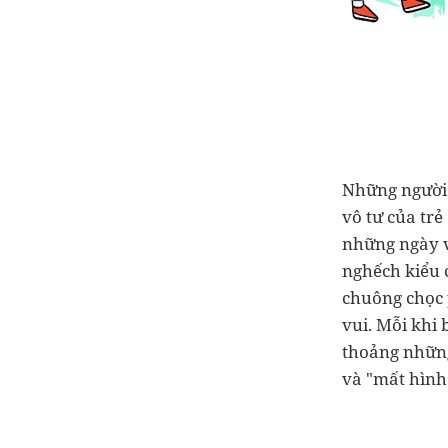
Những người b
vô tư của trẻ
những ngày v
nghếch kiểu 
chuông chọc 
vui. Mỗi khi 
thoảng những
và "mất hình 