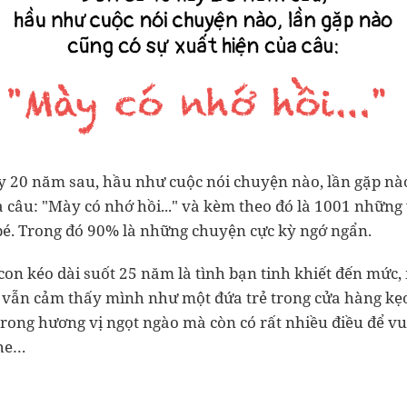
y 20 năm sau, hầu như cuộc nói chuyện nào, lần gặp nà
 câu: "Mày có nhớ hồi..." và kèm theo đó là 1001 những 
bé. Trong đó 90% là những chuyện cực kỳ ngớ ngẩn.
con kéo dài suốt 25 năm là tình bạn tinh khiết đến mức,
 vẫn cảm thấy mình như một đứa trẻ trong cửa hàng kẹ
rong hương vị ngọt ngào mà còn có rất nhiều điều để vui
ghe…