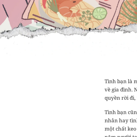
Tình bạn là 
về gia đình. 
quyền rời đi,
Tình bạn cũn
nhân hay tìn
một chất keo
năm người ta 