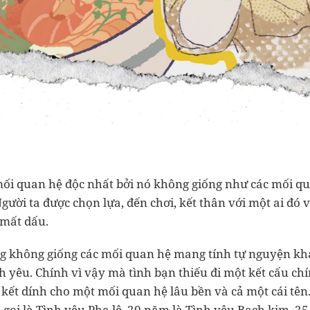
mối quan hệ độc nhất bởi nó không giống như các mối q
Người ta được chọn lựa, đến chơi, kết thân với một ai đó 
 mất dấu.
g không giống các mối quan hệ mang tính tự nguyện kh
h yêu. Chính vì vậy mà tình bạn thiếu đi một kết cấu ch
 kết dính cho một mối quan hệ lâu bền và cả một cái tên
gọi là Tình yêu Pha lê, 20 năm là Tình yêu Bạch kim, 25