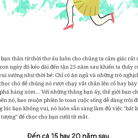
ạn thân từ thời thơ ấu luôn cho chúng ta cảm giác rất đ
 con ngày đó kéo dài đến tận 25 năm sau khiến ta thấy c
ui sướng như thời bé: Chỉ có ăn ngủ và những trò nghịc
chọc chó để chúng nó rượt chạy vắt chân lên cổ hay bà
phá hàng xóm… Với những thằng bạn ấy, thế giới bạn ch
bên nó, bao muộn phiền lo toan cuộc sống dễ dàng trôi đi
 lúc bạn không vui, nó luôn sẵn sàng làm đủ việc "bất 
tượng" để chọc cho bạn cười tít mắt.