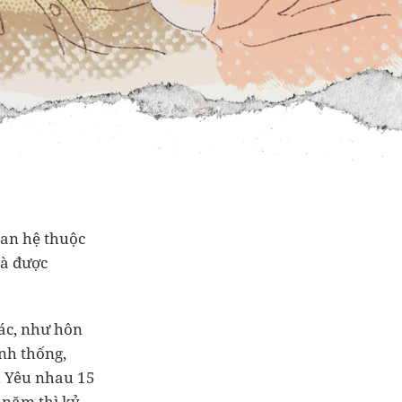
uan hệ thuộc
và được
ác, như hôn
ính thống,
. Yêu nhau 15
 năm thì kỷ