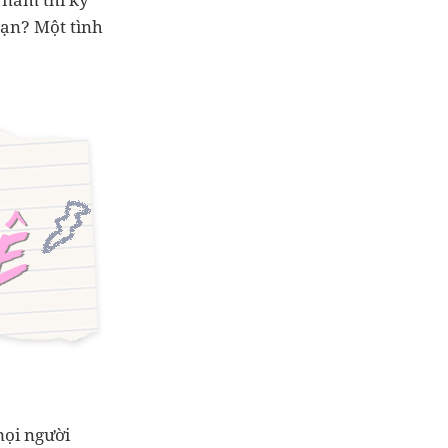
bạn? Một tình
mọi người