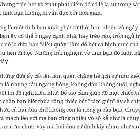
hưng trên hết và xuất phát điểm đó có lẽ là sự trong sá
 tình bạn không bị vẩn đục bởi thời gian.
ng là một tình bạn xuất phát từ thời hồn nhiên và ngây
bạn ấy có thể ở ngay cạnh nhà, hay trèo rào, trốn ngủ t
c nó là đứa bạn "siêu quậy" làm đổ hết cả bình mực của
u tiên đi học. Những trải nghiệm về tình bạn đó luôn bắ
đấy!
những đứa ấy cất lên làm quen chẳng hề lịch sự như kiểu
n là những câu ngang hông, không đầu không cuối, ng
ột lời đề nghị kiểu như: Để tao cầm giúp đỡ một chiếc b
c chắn bạn biết thừa rằng chiếc bút "cầm giúp" ấy sẽ chí
 hữu cả hai đứa chứ không còn là riêng gì của bạn. Chu
 và mách lẻo với mẹ bạn cũng nhiều vô số kể như là chu
 ăn cơm chực. Vậy mà hai đứa cứ dính lấy nhau như sa