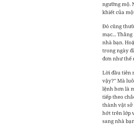
ngưỡng mộ. N
khiết của một
Đó cũng thườ
mạc... Thằng 
nhà bạn. Hoặ
trong ngày đầ
đơn như thế 
Lời đầu tiên 
vậy?" Mà luô
lệnh hơn là m
tiếp theo chắ
thành vật sở
hớt trên lớp
sang nhà bạn