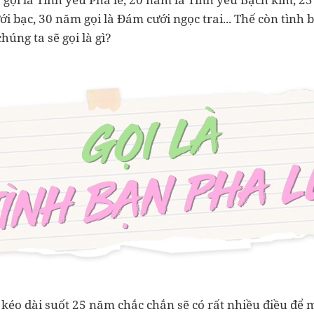
 bạc, 30 năm gọi là Đám cưới ngọc trai... Thế còn tình 
úng ta sẽ gọi là gì?
 kéo dài suốt 25 năm chắc chắn sẽ có rất nhiều điều để 