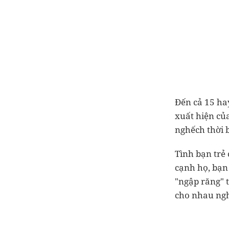
Đến cả 15 ha
xuất hiện của
nghếch thời 
Tình bạn trẻ 
cạnh họ, bạn
"ngập răng" t
cho nhau n