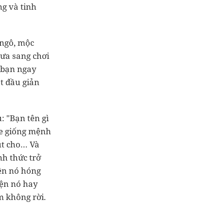
ng và tinh
 ngô, mộc
rưa sang chơi
 bạn ngay
t đầu giản
: "Bạn tên gì
he giống mệnh
út cho… Và
nh thức trở
yện nó hóng
yện nó hay
m không rời.