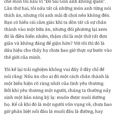
chê món tôi nấu vì "Đồ Sài Gòn anh không quen".
Lần thứ hai, tôi nấu tất cả những món anh từng nói
thích ăn, nhưng rồi anh mải đi chơi nên không đến.
Bạn có hiểu cái cảm giác khi ta dồn tất cả sự chân
thành vào một bữa ăn, nhưng đối phương lại xem
đó là điều hiển nhiên, thậm chí là một thứ rất đơn
giản và không đáng để giận hờn? Với tôi thì đó là
dấu hiệu cho thấy họ chưa bao giờ thực sự bước vào
thế giới của mình.
Tôi kể lại trải nghiệm không vui đấy ở đây chỉ để
nói rằng: Nấu ăn cho ai đó một cách chân thành là
một biểu hiện rõ ràng nhất của tình yêu thương.
Bởi khi yêu thương một người, chúng ta thường nảy
sinh một bản năng kỳ lạ: muốn được nuôi dưỡng
họ. Kể cả khi đó là một người vốn vụng về, chưa bao
giờ phân biệt nổi đâu là muối đâu là đường, hay