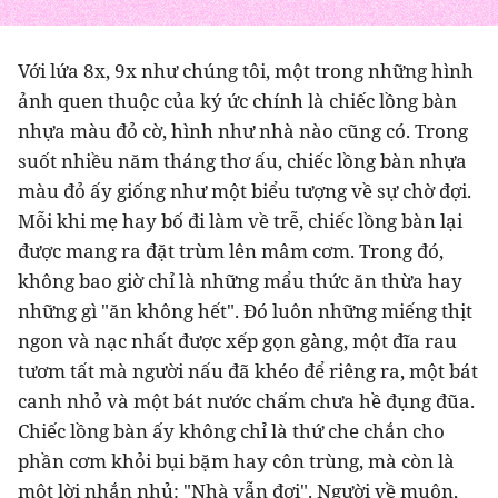
Với lứa 8x, 9x như chúng tôi, một trong những hình
ảnh quen thuộc của ký ức chính là chiếc lồng bàn
nhựa màu đỏ cờ, hình như nhà nào cũng có. Trong
suốt nhiều năm tháng thơ ấu, chiếc lồng bàn nhựa
màu đỏ ấy giống như một biểu tượng về sự chờ đợi.
Mỗi khi mẹ hay bố đi làm về trễ, chiếc lồng bàn lại
được mang ra đặt trùm lên mâm cơm. Trong đó,
không bao giờ chỉ là những mẩu thức ăn thừa hay
những gì "ăn không hết". Đó luôn những miếng thịt
ngon và nạc nhất được xếp gọn gàng, một đĩa rau
tươm tất mà người nấu đã khéo để riêng ra, một bát
canh nhỏ và một bát nước chấm chưa hề đụng đũa.
Chiếc lồng bàn ấy không chỉ là thứ che chắn cho
phần cơm khỏi bụi bặm hay côn trùng, mà còn là
một lời nhắn nhủ: "Nhà vẫn đợi". Người về muộn,