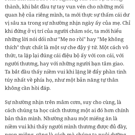
thành, khi bắt đầu tự tay vun vén cho những mối
quan hệ của riêng mình, ta mới thực sự thấm cái dư
vị sâu xa trong sự nhường nhịn ngày ấy của mẹ. Chỉ
khi đứng ở vị trí của người chăm sóc, ta mới hiểu
những lời nói dối như "Mẹ no rồi" hay "Mẹ không
thích" thực chất là một sự che đậy ý tứ. Một cách vô
thức, ta lặp lại đúng cái điệu bộ ấy với con cái, với
người thương, hay với những người bạn tâm giao.
Ta bắt đầu thấy niềm vui khi lặng lẽ đẩy phần tinh
túy nhất về phía họ, như một bản năng tự thân
không cần hồi đáp.
Sự nhường nhịn trên mâm cơm, suy cho cùng, là
cách chúng ta học cách thương một ai đó hơn chính
bản thân mình. Nhường nhau một miếng ăn là
niềm vui khi thấy người mình thương được đủ đầy,
ngon miệng, cũng là cách mà chúng ta nuôi dưỡng