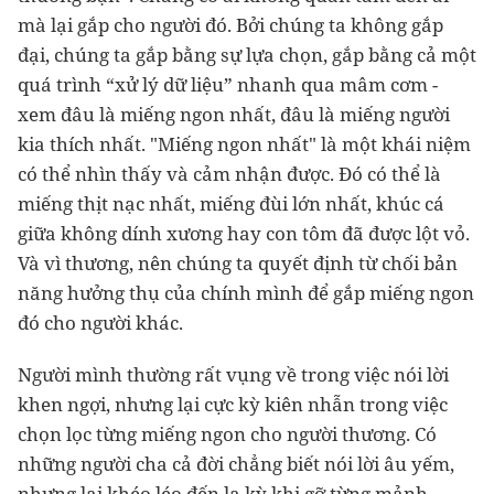
mà lại gắp cho người đó. Bởi chúng ta không gắp
đại, chúng ta gắp bằng sự lựa chọn, gắp bằng cả một
quá trình “xử lý dữ liệu” nhanh qua mâm cơm -
xem đâu là miếng ngon nhất, đâu là miếng người
kia thích nhất. "Miếng ngon nhất" là một khái niệm
có thể nhìn thấy và cảm nhận được. Đó có thể là
miếng thịt nạc nhất, miếng đùi lớn nhất, khúc cá
giữa không dính xương hay con tôm đã được lột vỏ.
Và vì thương, nên chúng ta quyết định từ chối bản
năng hưởng thụ của chính mình để gắp miếng ngon
đó cho người khác.
Người mình thường rất vụng về trong việc nói lời
khen ngợi, nhưng lại cực kỳ kiên nhẫn trong việc
chọn lọc từng miếng ngon cho người thương. Có
những người cha cả đời chẳng biết nói lời âu yếm,
nhưng lại khéo léo đến lạ kỳ khi gỡ từng mảnh