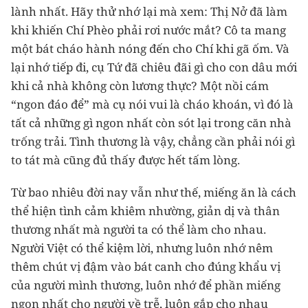
lành nhất. Hãy thử nhớ lại mà xem: Thị Nở đã làm
khi khiến Chí Phèo phải rơi nước mắt? Cô ta mang
một bát cháo hành nóng đến cho Chí khi gã ốm. Và
lại nhớ tiếp đi, cụ Tứ đã chiêu đãi gì cho con dâu mới
khi cả nhà không còn lương thực? Một nồi cám
“ngon đáo để” mà cụ nói vui là cháo khoán, vì đó là
tất cả những gì ngon nhất còn sót lại trong căn nhà
trống trải. Tình thương là vậy, chẳng cần phải nói gì
to tát mà cũng đủ thấy được hết tấm lòng.
Từ bao nhiêu đời nay vẫn như thế, miếng ăn là cách
thể hiện tình cảm khiêm nhường, giản dị và thân
thương nhất mà người ta có thể làm cho nhau.
Người Việt có thể kiệm lời, nhưng luôn nhớ nêm
thêm chút vị đậm vào bát canh cho đúng khẩu vị
của người mình thương, luôn nhớ để phần miếng
ngon nhất cho người về trễ, luôn gắp cho nhau