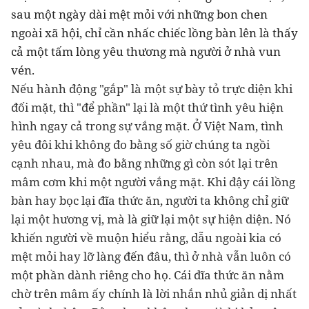
sau một ngày dài mệt mỏi với những bon chen
ngoài xã hội, chỉ cần nhấc chiếc lồng bàn lên là thấy
cả một tấm lòng yêu thương mà người ở nhà vun
vén.
Nếu hành động "gắp" là một sự bày tỏ trực diện khi
đối mặt, thì "để phần" lại là một thứ tình yêu hiện
hình ngay cả trong sự vắng mặt. Ở Việt Nam, tình
yêu đôi khi không đo bằng số giờ chúng ta ngồi
cạnh nhau, mà đo bằng những gì còn sót lại trên
mâm cơm khi một người vắng mặt. Khi đậy cái lồng
bàn hay bọc lại đĩa thức ăn, người ta không chỉ giữ
lại một hương vị, mà là giữ lại một sự hiện diện. Nó
khiến người về muộn hiểu rằng, dẫu ngoài kia có
mệt mỏi hay lỡ làng đến đâu, thì ở nhà vẫn luôn có
một phần dành riêng cho họ. Cái đĩa thức ăn nằm
chờ trên mâm ấy chính là lời nhắn nhủ giản dị nhất