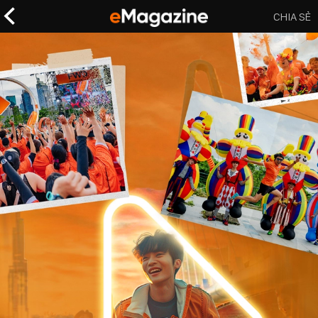
CHIA SẺ