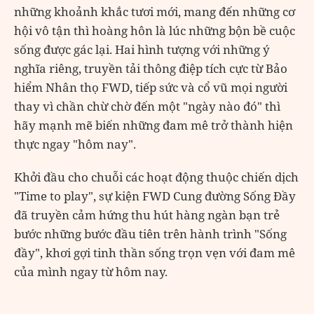
những khoảnh khắc tươi mới, mang đến những cơ
hội vô tận thì hoàng hôn là lúc những bộn bề cuộc
sống được gác lại. Hai hình tượng với những ý
nghĩa riêng, truyền tải thông điệp tích cực từ Bảo
hiểm Nhân thọ FWD, tiếp sức và cổ vũ mọi người
thay vì chần chừ chờ đến một "ngày nào đó" thì
hãy mạnh mẽ biến những đam mê trở thành hiện
thực ngay "hôm nay".
Khởi đầu cho chuỗi các hoạt động thuộc chiến dịch
"Time to play", sự kiện FWD Cung đường Sống Đầy
đã truyền cảm hứng thu hút hàng ngàn bạn trẻ
bước những bước đầu tiên trên hành trình "Sống
đầy", khơi gợi tinh thần sống trọn vẹn với đam mê
của mình ngay từ hôm nay.