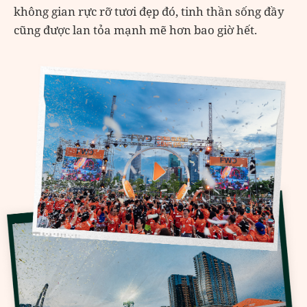
không gian rực rỡ tươi đẹp đó, tinh thần sống đầy
cũng được lan tỏa mạnh mẽ hơn bao giờ hết.