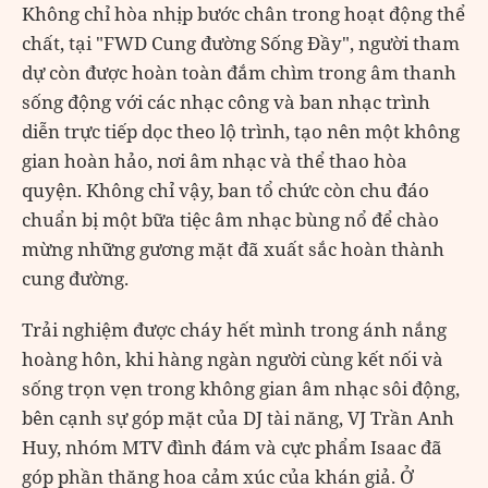
Không chỉ hòa nhịp bước chân trong hoạt động thể
chất, tại "FWD Cung đường Sống Đầy", người tham
dự còn được hoàn toàn đắm chìm trong âm thanh
sống động với các nhạc công và ban nhạc trình
diễn trực tiếp dọc theo lộ trình, tạo nên một không
gian hoàn hảo, nơi âm nhạc và thể thao hòa
quyện. Không chỉ vậy, ban tổ chức còn chu đáo
chuẩn bị một bữa tiệc âm nhạc bùng nổ để chào
mừng những gương mặt đã xuất sắc hoàn thành
cung đường.
Trải nghiệm được cháy hết mình trong ánh nắng
hoàng hôn, khi hàng ngàn người cùng kết nối và
sống trọn vẹn trong không gian âm nhạc sôi động,
bên cạnh sự góp mặt của DJ tài năng, VJ Trần Anh
Huy, nhóm MTV đình đám và cực phẩm Isaac đã
góp phần thăng hoa cảm xúc của khán giả. Ở