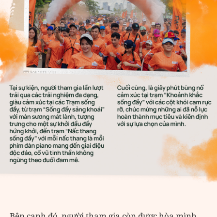
Bên cạnh đó, người tham gia còn được hòa mình