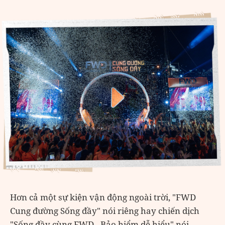
Hơn cả một sự kiện vận động ngoài trời, "FWD
Cung đường Sống đầy" nói riêng hay chiến dịch
"Sống đầy cùng FWD - Bảo hiểm dễ hiểu" nói