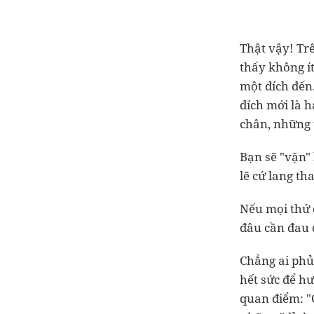
Thật vậy! Tr
thấy không í
một đích đến
đích mới là 
chân, những 
Bạn sẽ "vặn" 
lẽ cứ lang th
Nếu mọi thứ đ
đâu cần đau
Chẳng ai phủ 
hết sức để hư
quan điểm: "