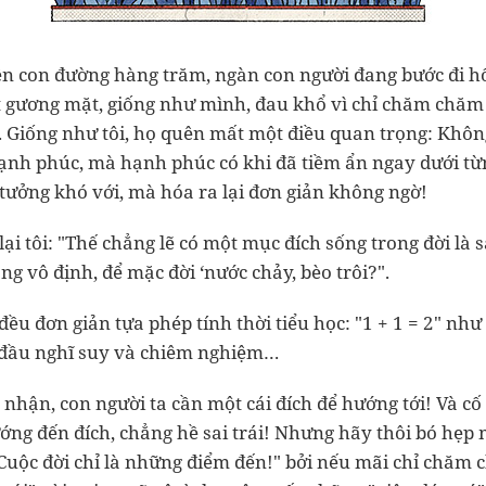
ên con đường hàng trăm, ngàn con người đang bước đi hối
t gương mặt, giống như mình, đau khổ vì chỉ chăm chăm
. Giống như tôi, họ quên mất một điều quan trọng: Khôn
hạnh phúc, mà hạnh phúc có khi đã tiềm ẩn ngay dưới t
tưởng khó với, mà hóa ra lại đơn giản không ngờ!
lại tôi: "Thế chẳng lẽ có một mục đích sống trong đời là 
ang vô định, để mặc đời ‘nước chảy, bèo trôi?".
ều đơn giản tựa phép tính thời tiểu học: "1 + 1 = 2" như t
 đầu nghĩ suy và chiêm nghiệm…
nhận, con người ta cần một cái đích để hướng tới! Và cố 
ớng đến đích, chẳng hề sai trái! Nhưng hãy thôi bó hẹp 
Cuộc đời chỉ là những điểm đến!" bởi nếu mãi chỉ chăm 