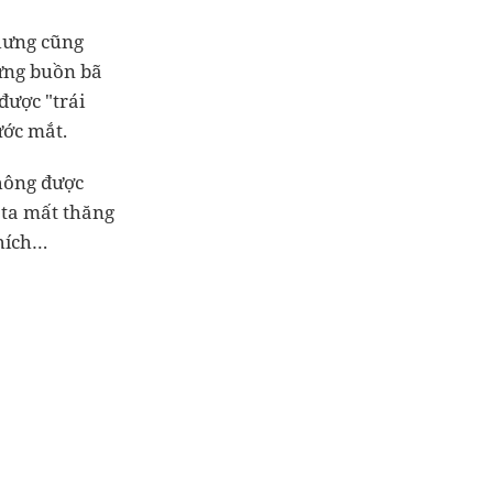
nhưng cũng
từng buồn bã
được "trái
ước mắt.
không được
 ta mất thăng
thích…