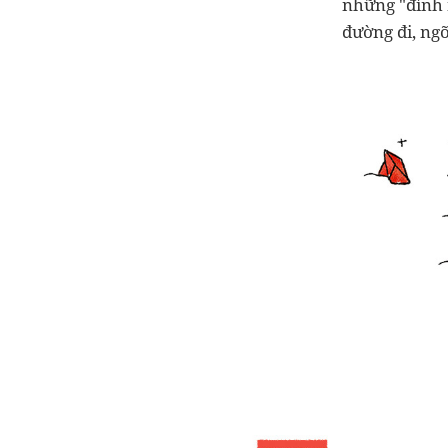
những "đỉnh n
đường đi, ng