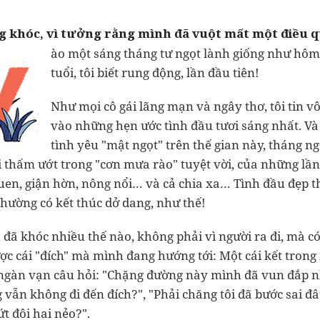
g khóc, vì tưởng rằng mình đã vuột mất một điều 
ào một sáng tháng tư ngọt lành giống như hôm
tuổi, tôi biết rung động, lần đầu tiên!
Như mọi cô gái lãng mạn và ngây thơ, tôi tin vô
vào những hẹn ước tình đầu tươi sáng nhất. V
tình yêu "mật ngọt" trên thế gian này, tháng ng
i thấm ướt trong "cơn mưa rào" tuyệt vời, của những lần
en, giận hờn, nông nổi… và cả chia xa… Tình đầu đẹp th
hường có kết thúc dở dang, như thế!
đã khóc nhiều thế nào, không phải vì người ra đi, mà có 
ợc cái "đích" mà mình đang hướng tới: Một cái kết trong
ngàn vạn câu hỏi: "Chặng đường này mình đã vun đắp n
 vẫn không đi đến đích?", "Phải chăng tôi đã bước sai đâ
t đôi hai nẻo?".