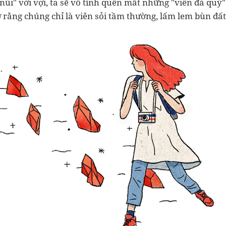
úi" vời vợi, ta sẽ vô tình quên mất những "viên đá quý"
ỡ rằng chúng chỉ là viên sỏi tầm thường, lấm lem bùn đấ