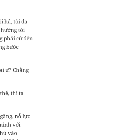
 hả, tôi đã
 hướng tới
g phải cứ đến
ừng bước
sai ư? Chẳng
hế, thì ta
gắng, nỗ lực
mình với
chú vào