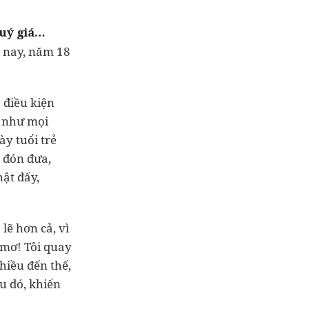
quý giá…
 nay, năm 18
 điều kiện
à như mọi
ày tuổi trẻ
 đón đưa,
ật đấy,
lẽ hơn cả, vì
 mơ! Tôi quay
hiều đến thế,
u đó, khiến