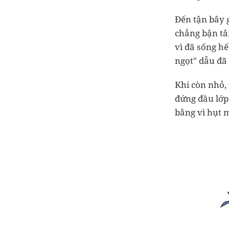
Đến tận bây 
chẳng bận tâm
vì đã sống h
ngọt" dẫu đã
Khi còn nhỏ,
đứng đầu lớp
bằng vì hụt m