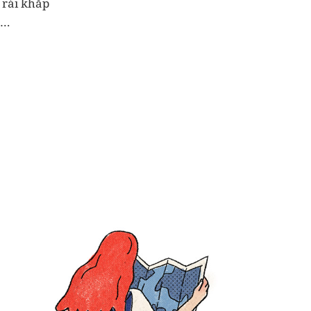
 rải khắp
t…