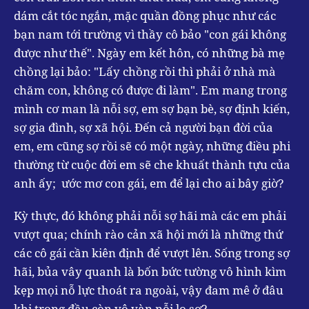
dám cắt tóc ngắn, mặc quần đồng phục như các
bạn nam tới trường vì thầy cô bảo "con gái không
được như thế". Ngày em kết hôn, có những bà mẹ
chồng lại bảo: "Lấy chồng rồi thì phải ở nhà mà
chăm con, không có được đi làm". Em mang trong
mình cơ man là nỗi sợ, em sợ bạn bè, sợ định kiến,
sợ gia đình, sợ xã hội. Đến cả người bạn đời của
em, em cũng sợ rồi sẽ có một ngày, những điều phi
thường từ cuộc đời em sẽ che khuất thành tựu của
anh ấy; ước mơ con gái, em để lại cho ai bây giờ?
Kỳ thực, đó không phải nỗi sợ hãi mà các em phải
vượt qua; chính rào cản xã hội mới là những thứ
các cô gái cần kiên định để vượt lên. Sống trong sợ
hãi, bủa vây quanh là bốn bức tường vô hình kìm
kẹp mọi nỗ lực thoát ra ngoài, vậy đam mê ở đâu
khi trong đầu còn vô vàn nỗi lo sợ?