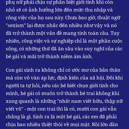
phụ nữ phải chịu sự phân biệt giới tính khi còn
nhỏ sẽ có ảnh hưởng lớn đến mức thu nhập và
công việc của họ sau này. Chưa bao giờ, thuật ngữ
"sexism" lại được nhắc đến nhiều như vậy và nó
đã trở thành một vấn đề mang tính toàn cầu. Tuy
nhiên, công việc và sự nghiệp chỉ là một phần cuộc
sống, có những thứ đã ăn sâu vào suy nghĩ của các
bé gái và mãi trở thành niềm ám ảnh.
Con gái sinh ra không chỉ có ước mơ của bản thân
mà còn vô vàn áp lực, định kiến của xã hội. Đôi khi
người ta tự hỏi, nếu các bé biết chọn giới tính cho
mình, bé gái có muốn trở thành bé trai không khi
xung quanh là những "nhất nam viết hữu, thập nữ
viết vô" - một con trai thì là có, mười con gái vẫn
chẳng là gì. Sinh ra là một bé gái, các em đã phải
chịu bao nhiêu thiệt thòi về mọi mặt. Rồi lớn dần