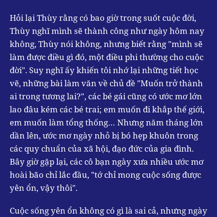
Hỏi lại Thùy rằng có bao giờ trong suốt cuộc đời,
Thùy nghĩ mình sẽ thành công như ngày hôm nay
không, Thùy nói không, nhưng biết rằng "mình sẽ
làm được điều gì đó, một điều phi thường cho cuộc
đời". Suy nghĩ ấy khiến tôi nhớ lại những tiết học
vẽ, những bài làm văn về chủ đề "Muốn trở thành
ai trong tương lai?", các bé gái cũng có ước mơ lớn
lao đâu kém các bé trai; em muốn đi khắp thế giới,
em muốn làm tổng thống… Nhưng năm tháng lớn
dần lên, ước mơ ngày nhỏ bị bó hẹp khuôn trong
các quy chuẩn của xã hội, đạo đức của gia đình.
Bây giờ gặp lại, các cô bạn ngày xưa nhiều ước mơ
hoài bão chỉ lắc đầu, "tớ chỉ mong cuộc sống được
yên ổn, vậy thôi".
Cuộc sống yên ổn không có gì là sai cả, nhưng ngày