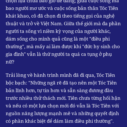
chọn lựa chưa bao giờ dễ dàng; giữa cuộc sống mà
bao người mơ ước và cuộc sống bản thân Tóc Tiên
khát khao, cô đã chọn đi theo tiếng gọi của nghệ
thuật và trở về Việt Nam. Giữa thế giới mà đa phần
người ta sống vì niềm kỳ vọng của người khác,
dám sống cho mình quả cũng là một "điều phi
thường", mà mấy ai làm được khi "đức hy sinh cho
gia đình" vẫn là thứ người ta quá ca tụng ở phụ
nữ?
Trải lòng về hành trình mình đã đi qua, Tóc Tiên
bộc bạch: "Những ngã rẽ đã tạo nên một Tóc Tiên
bản lĩnh hơn, tự tin hơn và sẵn sàng đương đầu
trước nhiều thử thách mới. Tiên chưa từng hối hận
và nếu có một lựa chọn mới đó vẫn là Tóc Tiên với
nguồn năng lượng mạnh mẽ và những quyết định
có phần khác biệt để dám làm điều phi thường".