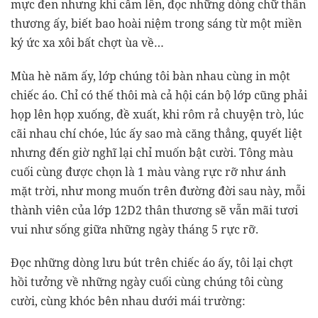
mực đen nhưng khi cầm lên, đọc những dòng chữ thân
thương ấy, biết bao hoài niệm trong sáng từ một miền
ký ức xa xôi bất chợt ùa về…
Mùa hè năm ấy, lớp chúng tôi bàn nhau cùng in một
chiếc áo. Chỉ có thế thôi mà cả hội cán bộ lớp cũng phải
họp lên họp xuống, đề xuất, khi rôm rả chuyện trò, lúc
cãi nhau chí chóe, lúc ấy sao mà căng thẳng, quyết liệt
nhưng đến giờ nghĩ lại chỉ muốn bật cười. Tông màu
cuối cùng được chọn là 1 màu vàng rực rỡ như ánh
mặt trời, như mong muốn trên đường đời sau này, mỗi
thành viên của lớp 12D2 thân thương sẽ vẫn mãi tươi
vui như sống giữa những ngày tháng 5 rực rỡ.
Đọc những dòng lưu bút trên chiếc áo ấy, tôi lại chợt
hồi tưởng về những ngày cuối cùng chúng tôi cùng
cười, cùng khóc bên nhau dưới mái trường: