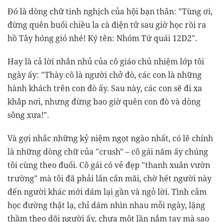
Đó là dòng chữ tinh nghịch của hội bạn thân: "Tùng ơi,
đừng quên buổi chiều la cà điện tử sau giờ học rồi ra
hồ Tây hóng gió nhé! Ký tên: Nhóm Tứ quái 12D2".
Hay là cả lời nhắn nhủ của cô giáo chủ nhiệm lớp tôi
ngày ấy: "Thày cô là người chở đò, các con là những
hành khách trên con đò ấy. Sau này, các con sẽ đi xa
khắp nơi, nhưng đừng bao giờ quên con đò và dòng
sông xưa!".
Và gợi nhắc những kỷ niệm ngọt ngào nhất, có lẽ chính
là những dòng chữ của "crush" – cô gái năm ấy chúng
tôi cùng theo đuổi. Cô gái có vẻ đẹp "thanh xuân vườn
trường" mà tôi đã phải lấn cấn mãi, chờ hết người này
đến người khác mới dám lại gần và ngỏ lời. Tình cảm
học đường thật lạ, chỉ dám nhìn nhau mỗi ngày, lặng
thầm theo dõi người ấy, chưa một lần nắm tay mà sao