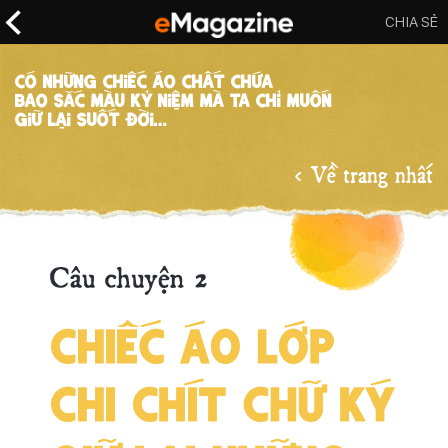
CHIA SẺ
Có những chiếc áo chất chứa
bao sắc màu kỷ niệm mà ta chỉ muốn
giữ lại suốt đời…
< Về trang nhất