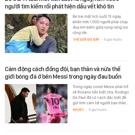
người tìm kiếm rồi phát hiện dấu vết khó tin
Bé trai mất tích suốt 13 ngày,
khiến hơn 1.000 người phải chạy
đua tìm kiếm giữa vùng rừng núi
rộng lớn.
THẾ GIỚI ĐÓ ĐÂY
-
5 giờ trước
Cảm động cách đồng đội, bạn thân và nửa thế
giới bóng đá ở bên Messi trong ngày đau buồn
Trong ngày Lionel Messi phải trở
về Rosario tiễn biệt cha, Rodrigo
De Paul đã có cách đặc biệt để
gửi tình cảm tới người bạn thân.…
SPORT
-
5 giờ trước