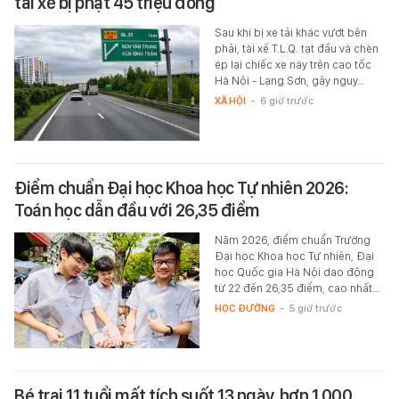
tài xế bị phạt 45 triệu đồng
Sau khi bị xe tải khác vượt bên
phải, tài xế T.L.Q. tạt đầu và chèn
ép lại chiếc xe này trên cao tốc
Hà Nội - Lạng Sơn, gây nguy…
XÃ HỘI
-
6 giờ trước
Điểm chuẩn Đại học Khoa học Tự nhiên 2026:
Toán học dẫn đầu với 26,35 điểm
Năm 2026, điểm chuẩn Trường
Đại học Khoa học Tự nhiên, Đại
học Quốc gia Hà Nội dao động
từ 22 đến 26,35 điểm, cao nhất…
HỌC ĐƯỜNG
-
5 giờ trước
Bé trai 11 tuổi mất tích suốt 13 ngày, hơn 1.000