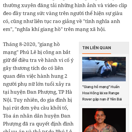
thường xuyên đăng tải những hình ảnh và video clip
đeo đầy trang sức vàng trên người thể hiện sự giàu
có, cũng như liên tục rao giảng về "tình nghĩa anh
em", "nghĩa khí giang hồ" trên mạng xã hội.
Tháng 8-2020, "giang hồ
TIN LIÊN QUAN
mạng" Phú Lê bị công an bắt
giữ để điều tra về hành vi cố ý
gây thương tích do có liên
quan đến việc hành hung 2
người phụ nữ lớn tuổi xảy ra
"Giang hồ mạng" Huấn
tại huyện Đan Phượng, TP Hà
Hoa Hồng lái xe Range
Nội. Tuy nhiên, do gia đình bị
Rover gặp nạn ở Yên Bái
hại rút đơn yêu cầu khởi tố,
Tòa án nhân dân huyện Đan
Phượng đã ra quyết định đình
chỉ vụ án và thả tự do Phú Lê