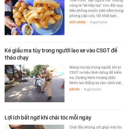
Toàn món "vạn người mê" nhưng
cũng là "kẻ tiếp tay" cho đột quỵ.
Nếu không muốn sớm nằm trong
phòng cấp cứu, tốt nhất bạn…
SỨC KHỎE
-
6 giờ trước
Kẻ giấu ma túy trong người lao xe vào CSGT để
tháo chạy
Mang ma túy trong người, khi bị
CSGT ra hiệu lệnh dừng để kiểm
tra, Dương Minh Hoàng (Bắc
Ninh) lao thẳng xe vào cảnh sát…
XÃ HỘI
-
6 giờ trước
Lợi ích bất ngờ khi chải tóc mỗi ngày
Chải đầu không chỉ giúp mái tóc