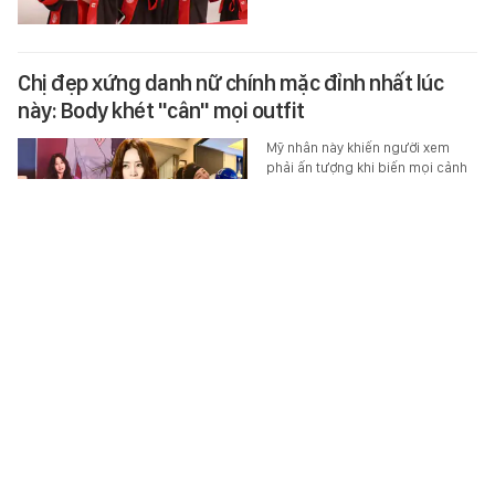
Chị đẹp xứng danh nữ chính mặc đỉnh nhất lúc
này: Body khét "cân" mọi outfit
Mỹ nhân này khiến người xem
phải ấn tượng khi biến mọi cảnh
phim thành buổi trình diễn thời
trang.
BEAUTY & FASHION
-
5 giờ trước
Một chi tiết trong vụ cha dượng bạo hành bé gái
11 tuổi ở Đồng Nai khiến tôi xót xa: Đây có lẽ là
điều khiến con đau lòng nhất
Có một chi tiết khiến tôi ám ảnh
hơn cả những vết thương trên cơ
thể đứa trẻ.