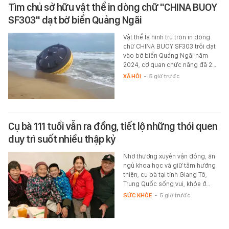
Tìm chủ sở hữu vật thể in dòng chữ "CHINA BUOY
SF303" dạt bờ biển Quảng Ngãi
Vật thể lạ hình trụ tròn in dòng
chữ CHINA BUOY SF303 trôi dạt
vào bờ biển Quảng Ngãi năm
2024, cơ quan chức năng đã 2…
XÃ HỘI
-
5 giờ trước
Cụ bà 111 tuổi vẫn ra đồng, tiết lộ những thói quen
duy trì suốt nhiều thập kỷ
Nhờ thường xuyên vận động, ăn
ngủ khoa học và giữ tâm hướng
thiện, cụ bà tại tỉnh Giang Tô,
Trung Quốc sống vui, khỏe ở…
SỨC KHỎE
-
5 giờ trước