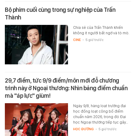
Bộ phim cuối cùng trong sự nghiệp của Trấn
Thành
Chia sẻ của Trấn Thành khiến
không ít người bất ngờ và tò mò.
CINE
-
5 giờ trước
29,7 điểm, tức 9/9 điểm/môn mới đỗ chương
trình này ở Ngoại thương: Nhìn bảng điểm chuẩn
mà "áp lực" giùm!
Ngày 9/8, hàng loạt trường đại
học đồng loạt công bố điểm
chuẩn năm 2026, trong đó Đại
học Ngoại thương tiếp tục gây…
HỌC ĐƯỜNG
-
5 giờ trước