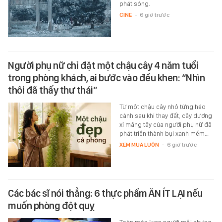
phát sóng.
CINE
-
6 giờ trước
Người phụ nữ chỉ đặt một chậu cây 4 năm tuổi
trong phòng khách, ai bước vào đều khen: “Nhìn
thôi đã thấy thư thái”
Từ một chậu cây nhỏ từng héo
cành sau khi thay đất, cây dương
xỉ măng tây của người phụ nữ đã
phát triển thành bụi xanh mềm…
XEM MUA LUÔN
-
6 giờ trước
Các bác sĩ nói thẳng: 6 thực phẩm ĂN ÍT LẠI nếu
muốn phòng đột quỵ