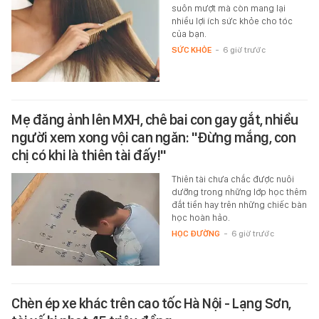
suôn mượt mà còn mang lại
nhiều lợi ích sức khỏe cho tóc
của bạn.
SỨC KHỎE
-
6 giờ trước
Mẹ đăng ảnh lên MXH, chê bai con gay gắt, nhiều
người xem xong vội can ngăn: "Đừng mắng, con
chị có khi là thiên tài đấy!"
Thiên tài chưa chắc được nuôi
dưỡng trong những lớp học thêm
đắt tiền hay trên những chiếc bàn
học hoàn hảo.
HỌC ĐƯỜNG
-
6 giờ trước
Chèn ép xe khác trên cao tốc Hà Nội - Lạng Sơn,