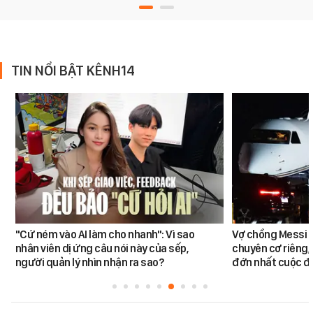
TIN NỔI BẬT KÊNH14
"Cứ ném vào AI làm cho nhanh": Vì sao
Vợ chồng Messi đ
nhân viên dị ứng câu nói này của sếp,
chuyên cơ riêng,
người quản lý nhìn nhận ra sao?
đớn nhất cuộc đờ