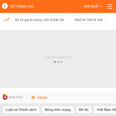
VỀ TRANG CHỦ
MỚI NHẤT
MỚI NHẤT
#3 cô gái bị sóng cuốn ở Sơn Trà
#Đô thị Thế hệ mới
Xem thêm
Xã hội
Luật và Chính sách
Nóng trên mạng
Đô thị
Việt Nam H