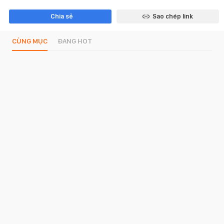
Chia sẻ
Sao chép link
CÙNG MỤC
ĐANG HOT