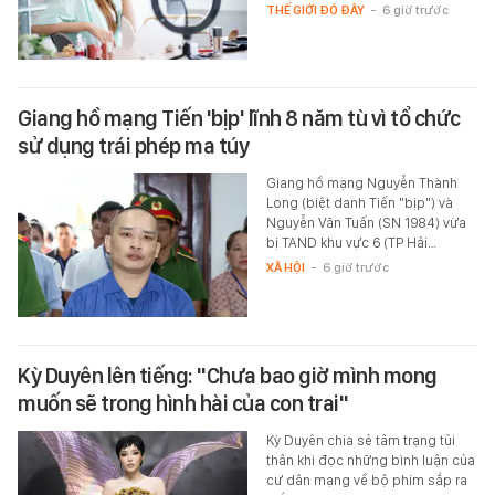
THẾ GIỚI ĐÓ ĐÂY
-
6 giờ trước
Giang hồ mạng Tiến 'bịp' lĩnh 8 năm tù vì tổ chức
sử dụng trái phép ma túy
Giang hồ mạng Nguyễn Thành
Long (biệt danh Tiến "bịp") và
Nguyễn Văn Tuấn (SN 1984) vừa
bị TAND khu vực 6 (TP Hải…
XÃ HỘI
-
6 giờ trước
Kỳ Duyên lên tiếng: "Chưa bao giờ mình mong
muốn sẽ trong hình hài của con trai"
Kỳ Duyên chia sẻ tâm trạng tủi
thân khi đọc những bình luận của
cư dân mạng về bộ phim sắp ra