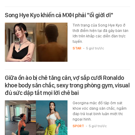
Song Hye Kyo khiến cả MXH phải "ối giời ơi"
Tình trạng của Song Hye Kyo ở
thời điểm hiện tại đã gây bàn tán
lớn trên khắp các diễn đàn trực
tuyến.
STAR
-
5 giờ trước
Giữa ồn ào bị chê tăng cân, vợ sắp cưới Ronaldo
khoe body săn chắc, sexy trong phòng gym, visual
đủ sức dập tắt mọi lời chê bai
Georgina mặc đồ tập ôm sát
khoe vóc dáng săn chắc, ngầm
đáp trả loạt bình luận miệt thị
ngoại hình.
SPORT
-
5 giờ trước