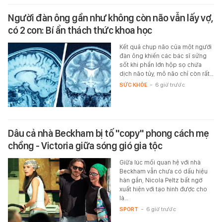
Người đàn ông gần như không còn não vẫn lấy vợ,
có 2 con: Bí ẩn thách thức khoa học
Kết quả chụp não của một người
đàn ông khiến các bác sĩ sửng
sốt khi phần lớn hộp sọ chứa
dịch não tủy, mô não chỉ còn rất…
SỨC KHỎE
-
6 giờ trước
Dâu cả nhà Beckham bị tố "copy" phong cách mẹ
chồng - Victoria giữa sóng gió gia tộc
Giữa lúc mối quan hệ với nhà
Beckham vẫn chưa có dấu hiệu
hàn gắn, Nicola Peltz bất ngờ
xuất hiện với tạo hình được cho
là…
SPORT
-
6 giờ trước