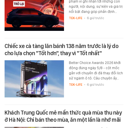
phạm vi ghi nhận tới những con
người, nội dung, sự kiện và giá trị
nổi bật đang góp phần định…
TEK-LIFE
-
6 giờ trước
Chiếc xe cà tàng lăn bánh 138 năm trước là lý do
cho lựa chọn "Tốt hơn", thay vì "Tốt nhất"
Better Choice Awards 2026 khởi
động đúng ngày 5/8 - cột mốc
gắn với chuyến đi đã thay đổi lịch
sử ngành ô tô. Câu chuyện ấy…
TEK-LIFE
-
6 giờ trước
Khách Trung Quốc mê mẩn thức quà mùa thu này
ở Hà Nội: Chỉ bán theo mùa, ăn một lần là nhớ mãi