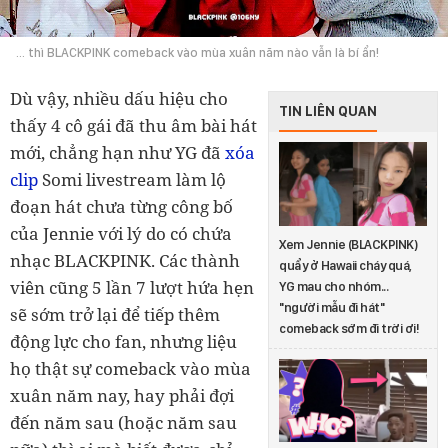
... thì BLACKPINK comeback vào mùa xuân năm nào vẫn là bí ẩn!
Dù vậy, nhiều dấu hiệu cho
TIN LIÊN QUAN
thấy 4 cô gái đã thu âm bài hát
mới, chẳng hạn như YG đã
xóa
clip
Somi livestream làm lộ
đoạn hát chưa từng công bố
của Jennie với lý do có chứa
Xem Jennie (BLACKPINK)
nhạc BLACKPINK. Các thành
quẩy ở Hawaii cháy quá,
viên cũng 5 lần 7 lượt hứa hẹn
YG mau cho nhóm...
"người mẫu đi hát"
sẽ sớm trở lại để tiếp thêm
comeback sớm đi trời ơi!
động lực cho fan, nhưng liệu
họ thật sự comeback vào mùa
xuân năm nay, hay phải đợi
đến năm sau (hoặc năm sau