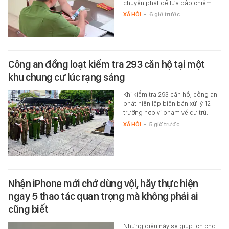
chuyển phát để lừa đảo chiếm…
XÃ HỘI
-
6 giờ trước
Công an đồng loạt kiểm tra 293 căn hộ tại một
khu chung cư lúc rạng sáng
Khi kiểm tra 293 căn hộ, công an
phát hiện lập biên bản xử lý 12
trường hợp vi phạm về cư trú.
XÃ HỘI
-
5 giờ trước
Nhận iPhone mới chớ dùng vội, hãy thực hiện
ngay 5 thao tác quan trọng mà không phải ai
cũng biết
Những điều này sẽ giúp ích cho