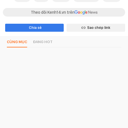
Theo dõi Kenh14.vn trên
Chia sẻ
Sao chép link
CÙNG MỤC
ĐANG HOT