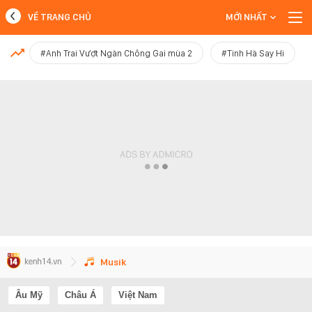
VỀ TRANG CHỦ
MỚI NHẤT
MỚI NHẤT
#Anh Trai Vượt Ngàn Chông Gai mùa 2
#Tinh Hà Say Hi
Xem thêm
Musik
Âu Mỹ
Châu Á
Việt Nam