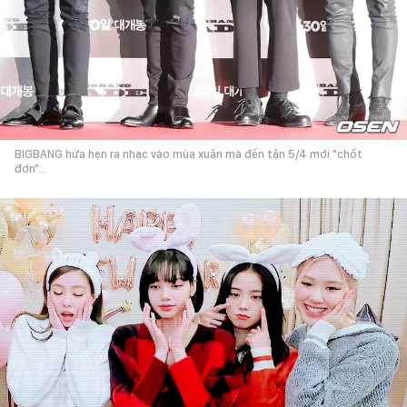
BIGBANG hứa hẹn ra nhạc vào mùa xuân mà đến tận 5/4 mới "chốt
đơn"...