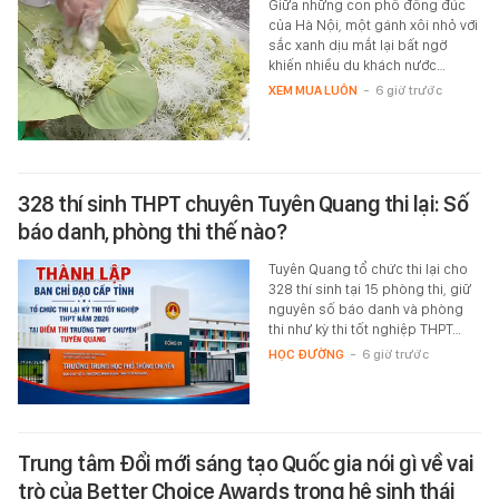
Giữa những con phố đông đúc
của Hà Nội, một gánh xôi nhỏ với
sắc xanh dịu mắt lại bất ngờ
khiến nhiều du khách nước…
XEM MUA LUÔN
-
6 giờ trước
328 thí sinh THPT chuyên Tuyên Quang thi lại: Số
báo danh, phòng thi thế nào?
Tuyên Quang tổ chức thi lại cho
328 thí sinh tại 15 phòng thi, giữ
nguyên số báo danh và phòng
thi như kỳ thi tốt nghiệp THPT…
HỌC ĐƯỜNG
-
6 giờ trước
Trung tâm Đổi mới sáng tạo Quốc gia nói gì về vai
trò của Better Choice Awards trong hệ sinh thái