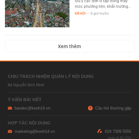
lưu ý các đơn vị tập trung máy
móc phương tiện, khẩn trương…
XÃ HỘI
-
5 giờ trước
Xem thêm
CHỊU TRÁCH NHIỆM QUẢN LÝ NỘI DUNG
Bà Nguyễn Bích Minh
Ý KIẾN BÀI VIẾT
bandoc@kenh14.vn
Câu hỏi thường gặp
HỢP TÁC NỘI DUNG
marketing@kenh14.vn
024 7309 5555