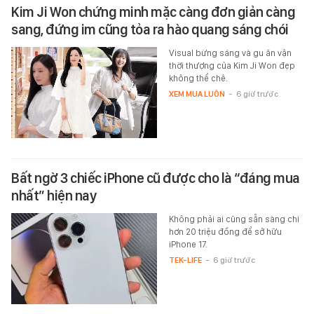
Kim Ji Won chứng minh mặc càng đơn giản càng
sang, đứng im cũng tỏa ra hào quang sáng chói
Visual bừng sáng và gu ăn vận
thời thượng của Kim Ji Won đẹp
không thể chê.
XEM MUA LUÔN
-
6 giờ trước
Bất ngờ 3 chiếc iPhone cũ được cho là “đáng mua
nhất” hiện nay
Không phải ai cũng sẵn sàng chi
hơn 20 triệu đồng để sở hữu
iPhone 17.
TEK-LIFE
-
6 giờ trước