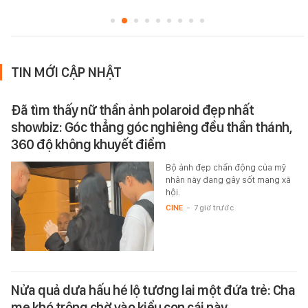
TIN MỚI CẬP NHẬT
Đã tìm thấy nữ thần ảnh polaroid đẹp nhất
showbiz: Góc thẳng góc nghiêng đều thần thánh,
360 độ không khuyết điểm
Bộ ảnh đẹp chấn động của mỹ
nhân này đang gây sốt mạng xã
hội.
CINE
-
7 giờ trước
Nửa quả dưa hấu hé lộ tương lai một đứa trẻ: Cha
mẹ khó trông chờ vào kiểu con cái này