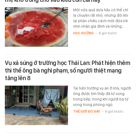
Một nửa quả dưa hấu có thể chỉ
là chuyện rất nhỏ, nhưng đôi khi
lại phản chiếu cách một đứa trẻ
nhìn nhận gia đình và những…
HỌC ĐƯỜNG
-
6 giờ trước
Vụ xả súng ở trường học Thái Lan: Phát hiện thêm
thi thể ông bà nghi phạm, số người thiệt mạng
tăng lên 8
Tại hiện trường vụ án ở nhà, người
ông được tìm thấy đã tử vong
trong bếp, trong khi người bà tử
vong trong phòng ngủ.
THẾ GIỚI ĐÓ ĐÂY
-
6 giờ trước