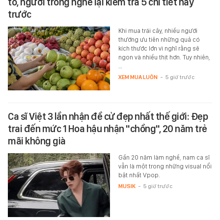
to, người trong nghề lại kiểm tra 5 chi tiết này
trước
Khi mua trái cây, nhiều người
thường ưu tiên những quả có
kích thước lớn vì nghĩ rằng sẽ
ngon và nhiều thịt hơn. Tuy nhiên,
…
XEM MUA LUÔN
-
5 giờ trước
Ca sĩ Việt 3 lần nhận đề cử đẹp nhất thế giới: Đẹp
trai đến mức 1 Hoa hậu nhận "chồng", 20 năm trẻ
mãi không già
Gần 20 năm làm nghề, nam ca sĩ
vẫn là một trong những visual nổi
bật nhất Vpop.
MUSIK
-
5 giờ trước