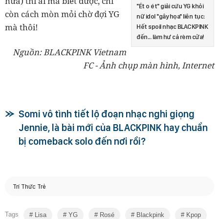
nữa) thì ai mà biết được, chỉ
"Ét o ét" giải cứu YG khỏi
còn cách mòn mỏi chờ đợi YG
nữ idol "gây họa" liên tục:
mà thôi!
Hết spoil nhạc BLACKPINK
đến... làm hư cả rèm cửa!
Nguồn: BLACKPINK Vietnam
FC - Ảnh chụp màn hình, Internet
Somi vô tình tiết lộ đoạn nhạc nghi giọng
Jennie, là bài mới của BLACKPINK hay chuẩn
bị comeback solo đến nơi rồi?
Trí Thức Trẻ
Tags
Lisa
YG
Rosé
Blackpink
Kpop