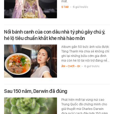
mắt.
STAR
-
6 giờ trước
Nồi bánh canh của con dâu nhà tỷ phú gây chú ý,
hé lộ tiêu chuẩn khắt khe nhà hào môn
Album gần 50 bức ảnh vừa được
Tăng Thanh Hà chia sẻ không chỉ
ghi lại những bữa cơm gia đình
mà còn hé lộ tài nội trợ đáng nể…
ĂN - CHƠI - ĐI
-
6 giờ trước
Sau 150 năm, Darwin đã đúng
Phát hiện mới tại vùng núi cao
Trung Quốc đã chứng minh cho
giả thuyết mà Charles Darwin
đưa ra từ cách đây hơn 150 năm.