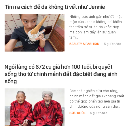
Tìm ra cách để da không tì vết như Jennie
Những bức ảnh gần như để mặt
mộc của Jennie không chỉ khiến
fan trầm trồ vì làn da khỏe đẹp
mà còn làm dấy lên sự quan
tâm…
BEAUTY & FASHION
-
5 giờ trước
Ngôi làng có 672 cụ già hơn 100 tuổi, bí quyết
sống thọ từ chính mảnh đất đặc biệt đang sinh
sống
Các nhà nghiên cứu cho rằng,
chính mảnh đất giàu khoáng chất
có thể góp phần tạo nên giá trị
dinh dưỡng của nông sản địa…
SỨC KHỎE
-
5 giờ trước