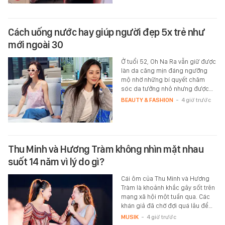
Cách uống nước hay giúp người đẹp 5x trẻ như
mới ngoài 30
Ở tuổi 52, Oh Na Ra vẫn giữ được
làn da căng mịn đáng ngưỡng
mộ nhờ những bí quyết chăm
sóc da tưởng nhỏ nhưng được…
BEAUTY & FASHION
-
4 giờ trước
Thu Minh và Hương Tràm không nhìn mặt nhau
suốt 14 năm vì lý do gì?
Cái ôm của Thu Minh và Hương
Tràm là khoảnh khắc gây sốt trên
mạng xã hội một tuần qua. Các
khán giả đã chờ đợi quá lâu để…
MUSIK
-
4 giờ trước