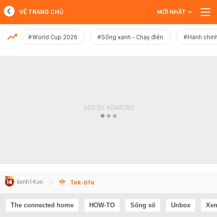
VỀ TRANG CHỦ
MỚI NHẤT
MỚI NHẤT
#World Cup 2026
#Sống xanh - Chạy điện
#Hành chính
Xem thêm
Tek-life
The connected home
HOW-TO
Sống số
Unbox
Xem