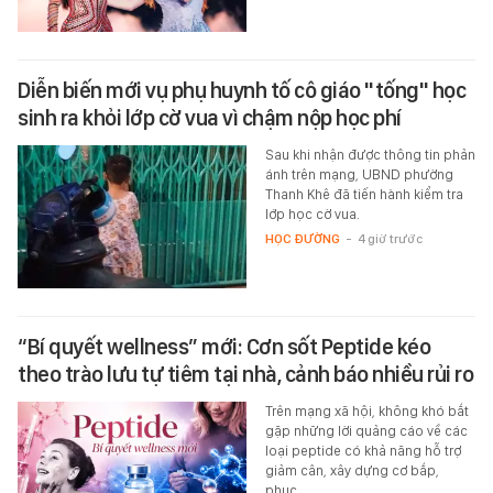
Diễn biến mới vụ phụ huynh tố cô giáo "tống" học
sinh ra khỏi lớp cờ vua vì chậm nộp học phí
Sau khi nhận được thông tin phản
ánh trên mạng, UBND phường
Thanh Khê đã tiến hành kiểm tra
lớp học cờ vua.
HỌC ĐƯỜNG
-
4 giờ trước
“Bí quyết wellness” mới: Cơn sốt Peptide kéo
theo trào lưu tự tiêm tại nhà, cảnh báo nhiều rủi ro
Trên mạng xã hội, không khó bắt
gặp những lời quảng cáo về các
loại peptide có khả năng hỗ trợ
giảm cân, xây dựng cơ bắp,
phục…