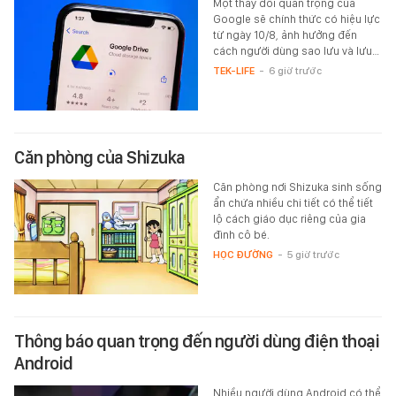
Một thay đổi quan trọng của
Google sẽ chính thức có hiệu lực
từ ngày 10/8, ảnh hưởng đến
cách người dùng sao lưu và lưu…
TEK-LIFE
-
6 giờ trước
Căn phòng của Shizuka
Căn phòng nơi Shizuka sinh sống
ẩn chứa nhiều chi tiết có thể tiết
lộ cách giáo dục riêng của gia
đình cô bé.
HỌC ĐƯỜNG
-
5 giờ trước
Thông báo quan trọng đến người dùng điện thoại
Android
Nhiều người dùng Android có thể