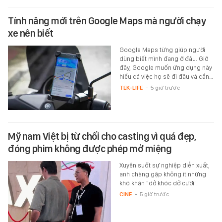
Tính năng mới trên Google Maps mà người chạy
xe nên biết
Google Maps từng giúp người
dùng biết mình đang ở đâu. Giờ
đây, Google muốn ứng dụng này
hiểu cả việc họ sẽ đi đâu và cần…
TEK-LIFE
-
5 giờ trước
Mỹ nam Việt bị từ chối cho casting vì quá đẹp,
đóng phim không được phép mở miệng
Xuyên suốt sự nghiệp diễn xuất,
anh chàng gặp không ít những
khó khăn "dở khóc dở cười".
CINE
-
5 giờ trước