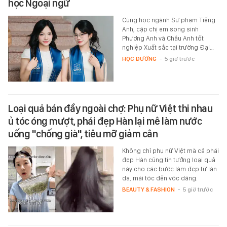
học Ngoại ngữ
Cùng học ngành Sư phạm Tiếng
Anh, cặp chị em song sinh
Phương Anh và Châu Anh tốt
nghiệp Xuất sắc tại trường Đại…
HỌC ĐƯỜNG
-
5 giờ trước
Loại quả bán đầy ngoài chợ: Phụ nữ Việt thi nhau
ủ tóc óng mượt, phái đẹp Hàn lại mê làm nước
uống "chống già", tiêu mỡ giảm cân
Không chỉ phụ nữ Việt mà cả phái
đẹp Hàn cũng tin tưởng loại quả
này cho các bước làm đẹp từ làn
da, mái tóc đến vóc dáng.
BEAUTY & FASHION
-
5 giờ trước