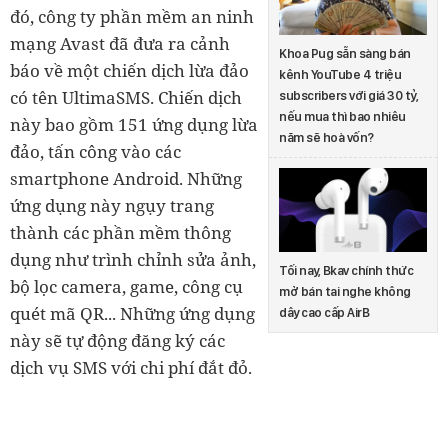
đó, công ty phần mềm an ninh
mạng Avast đã đưa ra cảnh
Khoa Pug sẵn sàng bán
báo về một chiến dịch lừa đảo
kênh YouTube 4 triệu
có tên UltimaSMS. Chiến dịch
subscribers với giá 30 tỷ,
nếu mua thì bao nhiêu
này bao gồm 151 ứng dụng lừa
năm sẽ hoà vốn?
đảo, tấn công vào các
smartphone Android. Những
ứng dụng này ngụy trang
thành các phần mềm thông
dụng như trình chỉnh sửa ảnh,
Tối nay, Bkav chính thức
bộ lọc camera, game, công cụ
mở bán tai nghe không
quét mã QR... Những ứng dụng
dây cao cấp AirB
này sẽ tự động đăng ký các
dịch vụ SMS với chi phí đắt đỏ.