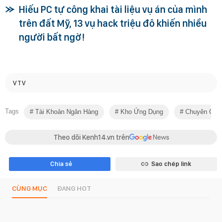
Hiếu PC tự công khai tài liệu vụ án của mình
trên đất Mỹ, 13 vụ hack triệu đô khiến nhiều
người bất ngờ!
VTV
Tags
Tài Khoản Ngân Hàng
Kho Ứng Dụng
Chuyên Gia 
Theo dõi Kenh14.vn trên
Chia sẻ
Sao chép link
CÙNG MỤC
ĐANG HOT