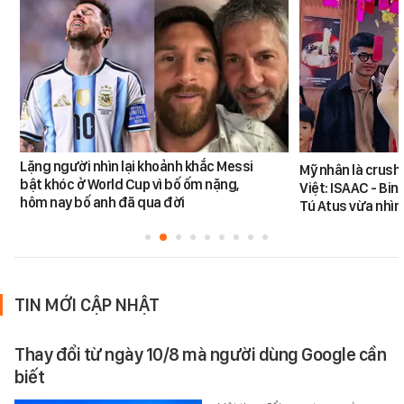
Lặng người nhìn lại khoảnh khắc Messi
Mỹ nhân là crush
bật khóc ở World Cup vì bố ốm nặng,
Việt: ISAAC - Bin
hôm nay bố anh đã qua đời
Tú Atus vừa nhìn
TIN MỚI CẬP NHẬT
Thay đổi từ ngày 10/8 mà người dùng Google cần
biết