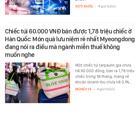
SỨC KHỎE
-
4 giờ trước
Chiếc túi 60.000 VNĐ bán được 1,78 triệu chiếc ở
Hàn Quốc: Món quà lưu niệm rẻ nhất Myeongdong
đang nói ra điều mà ngành miễn thuế không
muốn nghe
Một chiếc túi tarpaulin giá chưa
tới 60.000 đồng, bán ra 1,78 triệu
chiếc trong 18 tháng, mang về
khoản doanh thu chưa tới 0,1%…
MONEY.14
-
4 giờ trước
Kết quả bán kết PPA HCM ngày 8/8: Pickleball Việt
Nam tạo chung kết trong mơ khi cặp của Lý