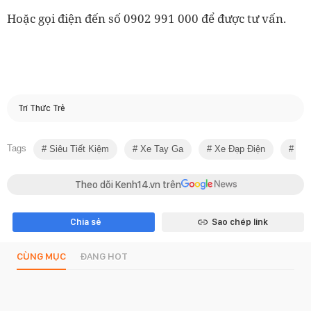
Hoặc gọi điện đến số 0902 991 000 để được tư vấn.
Trí Thức Trẻ
Tags
Siêu Tiết Kiệm
Xe Tay Ga
Xe Đạp Điện
Phư
Theo dõi Kenh14.vn trên
Chia sẻ
Sao chép link
CÙNG MỤC
ĐANG HOT