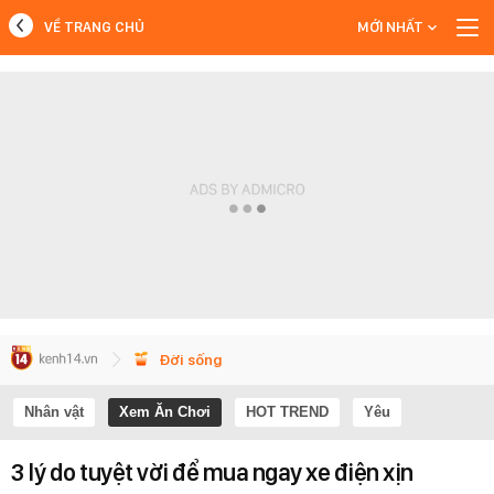
VỀ TRANG CHỦ
MỚI NHẤT
MỚI NHẤT
Xem thêm
Đời sống
Nhân vật
Xem Ăn Chơi
HOT TREND
Yêu
3 lý do tuyệt vời để mua ngay xe điện xịn