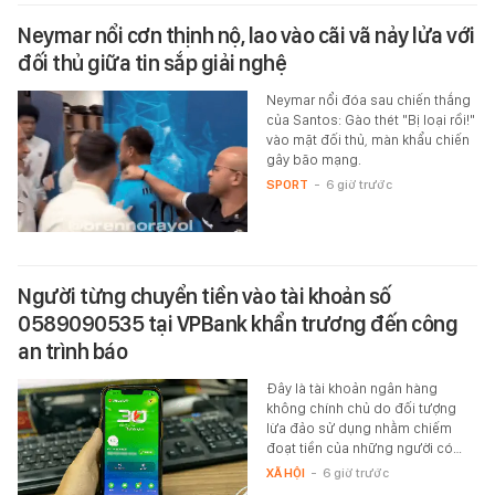
Neymar nổi cơn thịnh nộ, lao vào cãi vã nảy lửa với
đối thủ giữa tin sắp giải nghệ
Neymar nổi đóa sau chiến thắng
của Santos: Gào thét "Bị loại rồi!"
vào mặt đối thủ, màn khẩu chiến
gây bão mạng.
SPORT
-
6 giờ trước
Người từng chuyển tiền vào tài khoản số
0589090535 tại VPBank khẩn trương đến công
an trình báo
Đây là tài khoản ngân hàng
không chính chủ do đối tượng
lừa đảo sử dụng nhằm chiếm
đoạt tiền của những người có…
XÃ HỘI
-
6 giờ trước