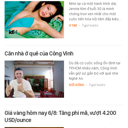
Nhìn lại cả một hành trình dài,
Jennie Kim ở tuổi 30 là minh
chứng trọn vẹn nhất cho một
cuộc tiến hóa nội tâm đầy kiêu…
STAR
-
7 giờ trước
Căn nhà ở quê của Công Vinh
Dù đã có cuộc sống ổn định tại
TP.HCM nhiều năm, Công Vinh
vẫn giữ sự gắn bó với quê nhà
Nghệ An.
ĐỜI SỐNG
-
7 giờ trước
Giá vàng hôm nay 6/8: Tăng phi mã, vượt 4.200
USD/ounce