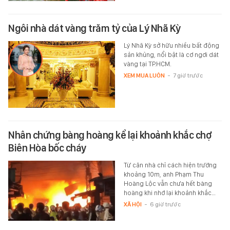
Ngôi nhà dát vàng trăm tỷ của Lý Nhã Kỳ
Lý Nhã Kỳ sở hữu nhiều bất động
sản khủng, nổi bật là cơ ngơi dát
vàng tại TP.HCM.
XEM MUA LUÔN
-
7 giờ trước
Nhân chứng bàng hoàng kể lại khoảnh khắc chợ
Biên Hòa bốc cháy
Từ căn nhà chỉ cách hiện trường
khoảng 10m, anh Phạm Thu
Hoàng Lộc vẫn chưa hết bàng
hoàng khi nhớ lại khoảnh khắc…
XÃ HỘI
-
6 giờ trước