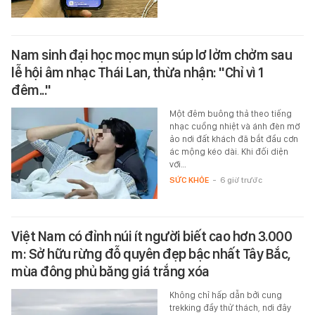
Nam sinh đại học mọc mụn súp lơ lởm chởm sau
lễ hội âm nhạc Thái Lan, thừa nhận: "Chỉ vì 1
đêm..."
Một đêm buông thả theo tiếng
nhạc cuồng nhiệt và ánh đèn mờ
ảo nơi đất khách đã bắt đầu cơn
ác mộng kéo dài. Khi đối diện
với…
SỨC KHỎE
-
6 giờ trước
Việt Nam có đỉnh núi ít người biết cao hơn 3.000
m: Sở hữu rừng đỗ quyên đẹp bậc nhất Tây Bắc,
mùa đông phủ băng giá trắng xóa
Không chỉ hấp dẫn bởi cung
trekking đầy thử thách, nơi đây