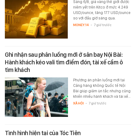
Sáng 6/8, giá vàng thế giới được
niêm yết trên Kitco ở mức 4.249
USD/ounce, tăng 177 USD/ounce
so với đầu giờ sáng qua.
MONEY.14
-
7 giờ trước
Ghi nhận sau phân luồng mới ở sân bay Nội Bài:
Hành khách kéo vali tìm điểm đón, tài xế cầm ô
tìm khách
Phương án phân luồng mới tại
Cảng hàng không Quốc tế Nội
Bài giúp giảm ùn tắc nhưng cũng
khiến nhiều hành khách và tài xế…
XÃ HỘI
-
7 giờ trước
Tình hình hiện tại của Tóc Tiên