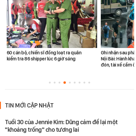
60 cán bộ, chiến sĩ đồng loạt ra quân
Ghi nhận sau phâ
kiểm tra 86 shipper lúc 6 giờ sáng
Nội Bài: Hành khá
đón, tài xế cầm ô
TIN MỚI CẬP NHẬT
Tuổi 30 của Jennie Kim: Dũng cảm để lại một
"khoảng trống" cho tương lai