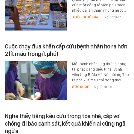
của một công tố viên phụ trách
nhiều đại án tham nhũng nước…
THẾ GIỚI ĐÓ ĐÂY
-
6 giờ trước
Cuộc chạy đua khẩn cấp cứu bệnh nhân ho ra hơn
2 lít máu trong ít phút
Một bệnh nhân ung thư hạ họng
tái phát đang điều trị tại Bệnh
viện Ung Bướu Hà Nội bất ngờ ho
ra hơn 2 lít máu chỉ trong thời…
SỨC KHỎE
-
6 giờ trước
Nghe thấy tiếng kêu cứu trong tòa nhà, cặp vợ
chồng đi báo cảnh sát, kết quả khiến ai cũng ngã
ngửa