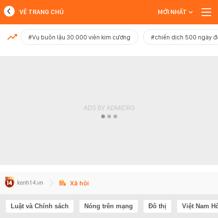
VỀ TRANG CHỦ
MỚI NHẤT
MỚI NHẤT
#Vụ buôn lậu 30.000 viên kim cương
#chiến dịch 500 ngày 
Xem thêm
Xã hội
Luật và Chính sách
Nóng trên mạng
Đô thị
Việt Nam H