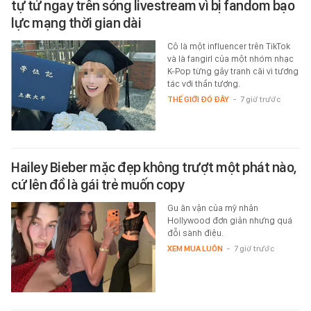
tự tử ngay trên sóng livestream vì bị fandom bạo
lực mạng thời gian dài
Cô là một influencer trên TikTok
và là fangirl của một nhóm nhạc
K-Pop từng gây tranh cãi vì tương
tác với thần tượng.
THẾ GIỚI ĐÓ ĐÂY
-
7 giờ trước
Hailey Bieber mặc đẹp không trượt một phát nào,
cứ lên đồ là gái trẻ muốn copy
Gu ăn vận của mỹ nhân
Hollywood đơn giản nhưng quá
đỗi sành điệu.
XEM MUA LUÔN
-
7 giờ trước