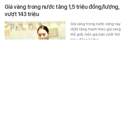
Giá vàng trong nước tăng 1,5 triệu đồng/lượng,
vượt 143 triệu
Giá vàng trong nước sáng nay
(6/8) tăng mạnh theo giá vàng
thế giới, hiện giá bán vượt 143
triệu đồng/lượng.
MONEY.14
-
6 giờ trước
Cristiano Ronaldo khoe khéo garage triệu USD:
Toàn siêu phẩm giới hạn, quy tụ dàn Bugatti và
Ferrari đắt đỏ
Nắm trong tay khối tài sản khổng
lồ, việc Cristiano Ronaldo sở hữu
dàn xế hộp đắt đỏ bậc nhất thế
giới không còn là bí mật. Tuy…
TEK-LIFE
-
6 giờ trước