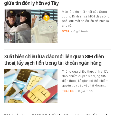
giữa tin đồn ly hôn vợ Tây
Màn lộ diện mới nhất của Song
Joong Ki khiến cả MXH dậy sóng,
phải dụi mắt nhiều lần để nhìn lại
cho rõ.
STAR
-
6 giờ trước
Xuất hiện chiêu lừa đảo mới liên quan SIM điện
thoại, lấy sạch tiền trong tài khoản ngân hàng
Thông qua chiêu thức tinh vi lừa
đảo chiếm quyền sử dụng SIM
điện thoại, kẻ gian có thể chiếm
quyền truy cập vào tài khoản…
TEK-LIFE
-
6 giờ trước