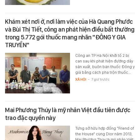
Khám xét nơi ở, nơi làm việc của Hà Quang Phước
và Bùi Thị Tiết, công an phát hiện điều bất thường
trong 5.772 gói thuốc mang nhãn "ĐÔNG Y GIA
TRUYỀN"
Công an TP Hà Nội khởi tố 2 bị
can sau khi phát hiện đường dây
sản xuất, buôn bán thuốc Đông y
giả bằng cách pha trộn thuốc…
XÃ HỘI
-
7 giờ trước
Mai Phương Thúy là mỹ nhân Việt đầu tiên được
trao đặc quyền này
Từng sở hữu hợp đồng "Friend of
the House" cùng Dior năm 2013,
Mai Phương Thúy là mỹ nhân Việt