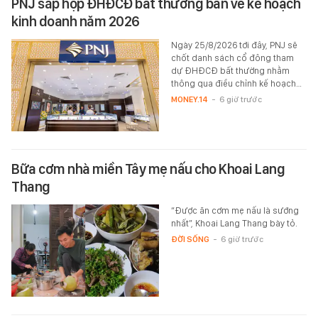
PNJ sắp họp ĐHĐCĐ bất thường bàn về kế hoạch
kinh doanh năm 2026
Ngày 25/8/2026 tới đây, PNJ sẽ
chốt danh sách cổ đông tham
dự ĐHĐCĐ bất thường nhằm
thông qua điều chỉnh kế hoạch…
MONEY.14
-
6 giờ trước
Bữa cơm nhà miền Tây mẹ nấu cho Khoai Lang
Thang
“Được ăn cơm mẹ nấu là sướng
nhất”, Khoai Lang Thang bày tỏ.
ĐỜI SỐNG
-
6 giờ trước