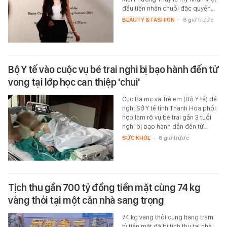
đầu tiên nhận chuỗi đặc quyền…
BEAUTY & FASHION
-
6 giờ trước
Bộ Y tế vào cuộc vụ bé trai nghi bị bạo hành đến tử
vong tại lớp học can thiệp 'chui'
Cục Bà mẹ và Trẻ em (Bộ Y tế) đề
nghị Sở Y tế tỉnh Thanh Hóa phối
hợp làm rõ vụ bé trai gần 3 tuổi
nghi bị bạo hành dẫn đến tử…
SỨC KHỎE
-
6 giờ trước
Tịch thu gần 700 tỷ đồng tiền mặt cùng 74 kg
vàng thỏi tại một căn nhà sang trọng
74 kg vàng thỏi cùng hàng trăm
tỷ tiền mặt đã bị tịch thu tại nhà