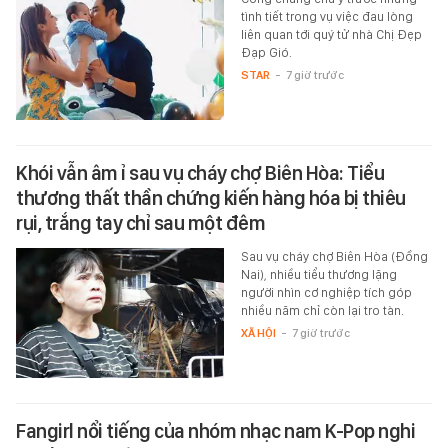
tình tiết trong vụ việc đau lòng
liên quan tới quý tử nhà Chị Đẹp
Đạp Gió.
STAR
-
7 giờ trước
Khói vẫn âm ỉ sau vụ cháy chợ Biên Hòa: Tiểu
thương thất thần chứng kiến hàng hóa bị thiêu
rụi, trắng tay chỉ sau một đêm
Sau vụ cháy chợ Biên Hòa (Đồng
Nai), nhiều tiểu thương lặng
người nhìn cơ nghiệp tích góp
nhiều năm chỉ còn lại tro tàn.
XÃ HỘI
-
7 giờ trước
Fangirl nổi tiếng của nhóm nhạc nam K-Pop nghi