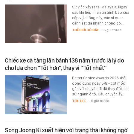
Sự việc xảy ra tại Malaysia. Ngay
sau khi tiếp nhận tin trình báo của
cặp vợ chồng này, các sĩ quan
cảnh sát đã nhanh chóng có…
THẾ GIỚI ĐÓ ĐÂY
-
6 giờ trước
Chiếc xe cà tàng lăn bánh 138 năm trước là lý do
cho lựa chọn "Tốt hơn", thay vì "Tốt nhất"
Better Choice Awards 2026 khởi
động đúng ngày 5/8 - cột mốc
gắn với chuyến đi đã thay đổi lịch
sử ngành ô tô. Câu chuyện ấy…
TEK-LIFE
-
6 giờ trước
Song Joong Ki xuất hiện với trạng thái không ngờ