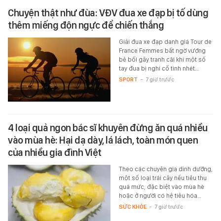
Chuyện thật như đùa: VĐV đua xe đạp bị tố dùng
thêm miếng độn ngực để chiến thắng
Giải đua xe đạp danh giá Tour de
France Femmes bất ngờ vướng
bê bối gây tranh cãi khi một số
tay đua bị nghi cố tình nhét…
SPORT
-
7 giờ trước
4 loại quả ngon bác sĩ khuyên đừng ăn quá nhiều
vào mùa hè: Hại dạ dày, lá lách, toàn món quen
của nhiều gia đình Việt
Theo các chuyên gia dinh dưỡng,
một số loại trái cây nếu tiêu thụ
quá mức, đặc biệt vào mùa hè
hoặc ở người có hệ tiêu hóa…
SỨC KHỎE
-
7 giờ trước