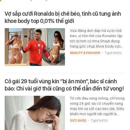
Vợ sắp cưới Ronaldo bị chê béo, tình cũ tung ảnh
khoe body top 0,01% thế giới
Vừa đăng ảnh đáp trả vụ bị chê
béo, vị hôn thê của Ronaldo lập
tức bị tình cũ Irina Shayk đụng
hàng góc chụp khoe body cực…
BEAUTY & FASHION
-
7 giờ trước
Cô gái 29 tuổi vùng kín “bị ăn mòn”, bác sĩ cảnh
báo: Chỉ vài giờ thôi cũng có thể dẫn đến tử vong!
Từ cơn đau vùng mông, chỉ trong
vòng 24 giờ, da cô chuyển sang
màu tím và sốt cao kéo dài. Điều
khiến mọi người rợn người là…
SỨC KHỎE
-
7 giờ trước