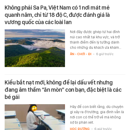
Không phải Sa Pa, Việt Nam có 1 nơi mát mẻ
quanh năm, chỉ từ 18 độ C, được đánh giá là
vương quốc của các loài lan
Nơi đây được ghép từ hai đỉnh
núi cao nhất tại khu vực, và trở
thành điểm đến lý tưởng dành
cho những du khách ưa khám…
ĂN - CHƠI - ĐI
-
6 giờ trước
Kiểu bắt nạt mới, không để lại dấu vết nhưng
đang âm thầm “ăn mòn” con bạn, đặc biệt là các
bé gái
Hãy để con biết rằng, dù chuyện
gì xảy ra ở trường, gia đình vẫn là
nơi con có thể trở về mà không
sợ bị phán xét.
HỌC ĐƯỜNG
-
6 giờ trước