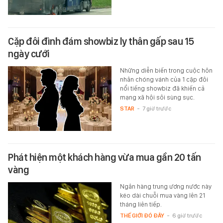
Cặp đôi đình đám showbiz ly thân gấp sau 15
ngày cưới
Những diễn biến trong cuộc hôn
nhân chóng vánh của 1 cặp đôi
nổi tiếng showbiz đã khiến cả
mạng xã hội sôi sùng sục.
STAR
-
7 giờ trước
Phát hiện một khách hàng vừa mua gần 20 tấn
vàng
Ngân hàng trung ương nước này
kéo dài chuỗi mua vàng lên 21
tháng liên tiếp.
THẾ GIỚI ĐÓ ĐÂY
-
6 giờ trước