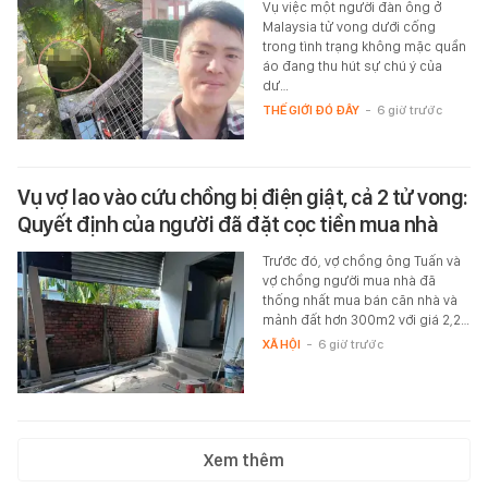
Vụ việc một người đàn ông ở
Malaysia tử vong dưới cống
trong tình trạng không mặc quần
áo đang thu hút sự chú ý của
dư…
THẾ GIỚI ĐÓ ĐÂY
-
6 giờ trước
Vụ vợ lao vào cứu chồng bị điện giật, cả 2 tử vong:
Quyết định của người đã đặt cọc tiền mua nhà
Trước đó, vợ chồng ông Tuấn và
vợ chồng người mua nhà đã
thống nhất mua bán căn nhà và
mảnh đất hơn 300m2 với giá 2,2…
XÃ HỘI
-
6 giờ trước
Xem thêm