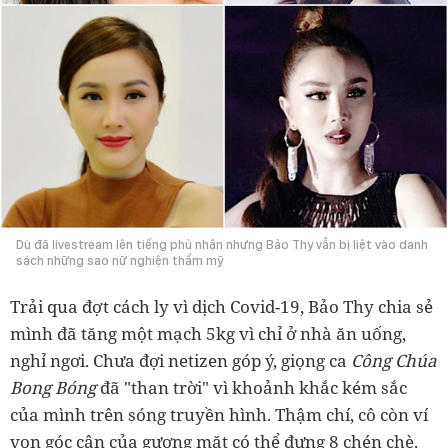
Dù đã livestream lên tiếng phủ nhận nhưng Bảo Thy vẫn bị liệt vào danh
sách những sao nữ nghiện thẩm mỹ
Trải qua đợt cách ly vì dịch Covid-19, Bảo Thy chia sẻ
mình đã tăng một mạch 5kg vì chỉ ở nhà ăn uống,
nghỉ ngơi. Chưa đợi netizen góp ý, giọng ca
Công Chúa
Bong Bóng
đã "than trời" vì khoảnh khắc kém sắc
của mình trên sóng truyền hình. Thậm chí, cô còn ví
von góc cận của gương mặt có thể đựng 8 chén chè.