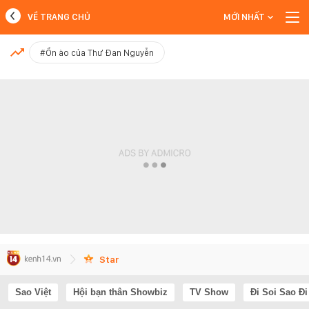
VỀ TRANG CHỦ
MỚI NHẤT
MỚI NHẤT
#Ồn ào của Thư Đan Nguyễn
Xem thêm
Star
Sao Việt
Hội bạn thân Showbiz
TV Show
Đi Soi Sao Đi