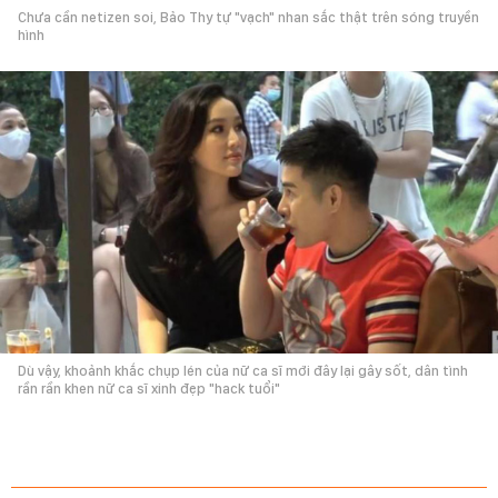
Chưa cần netizen soi, Bảo Thy tự "vạch" nhan sắc thật trên sóng truyền
hình
Dù vậy, khoảnh khắc chụp lén của nữ ca sĩ mới đây lại gây sốt, dân tình
rần rần khen nữ ca sĩ xinh đẹp "hack tuổi"