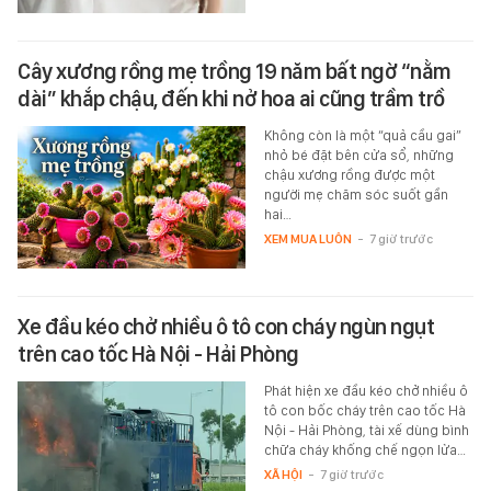
Cây xương rồng mẹ trồng 19 năm bất ngờ “nằm
dài” khắp chậu, đến khi nở hoa ai cũng trầm trồ
Không còn là một “quả cầu gai”
nhỏ bé đặt bên cửa sổ, những
chậu xương rồng được một
người mẹ chăm sóc suốt gần
hai…
XEM MUA LUÔN
-
7 giờ trước
Xe đầu kéo chở nhiều ô tô con cháy ngùn ngụt
trên cao tốc Hà Nội - Hải Phòng
Phát hiện xe đầu kéo chở nhiều ô
tô con bốc cháy trên cao tốc Hà
Nội - Hải Phòng, tài xế dùng bình
chữa cháy khống chế ngọn lửa…
XÃ HỘI
-
7 giờ trước