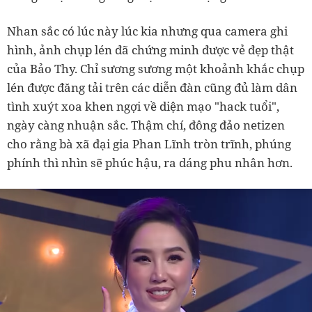
Nhan sắc có lúc này lúc kia nhưng qua camera ghi
hình, ảnh chụp lén đã chứng minh được vẻ đẹp thật
của Bảo Thy. C
hỉ sương sương một khoảnh khắc chụp
lén được đăng tải trên các diễn đàn cũng đủ làm dân
tình xuýt xoa khen ngợi về diện mạo "hack tuổi",
ngày càng nhuận sắc. Thậm chí, đông đảo
netizen
cho rằng bà xã
đại gia
Phan Lĩnh tròn trĩnh, phúng
phính thì nhìn sẽ phúc hậu, ra dáng phu nhân hơn.