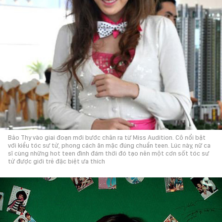
Bảo Thy vào giai đoạn mới bước chân ra từ Miss Audition. Cô nổi bật
với kiểu tóc sư tử, phong cách ăn mặc đúng chuẩn teen. Lúc này, nữ ca
sĩ cùng những hot teen đình đám thời đó tạo nên một cơn sốt tóc sư
tử được giới trẻ đặc biệt ưa thích