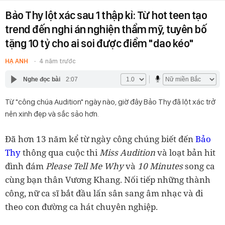
Bảo Thy lột xác sau 1 thập kỉ: Từ hot teen tạo
trend đến nghi án nghiện thẩm mỹ, tuyên bố
tặng 10 tỷ cho ai soi được điểm "dao kéo"
HẠ ANH
4 năm trước
Nghe đọc bài
2:07
Từ "công chúa Audition" ngày nào, giờ đây Bảo Thy đã lột xác trở
nên xinh đẹp và sắc sảo hơn.
Đã hơn 13 năm kể từ ngày công chúng biết đến
Bảo
Thy
thông qua cuộc thi
Miss Audition
và loạt bản hit
đình đám
Please Tell Me Why
và
10
Minutes
song ca
cùng bạn thân Vương Khang. Nối tiếp những thành
công, nữ ca sĩ bắt đầu lấn sân sang âm nhạc và đi
theo con đường ca hát chuyên nghiệp.