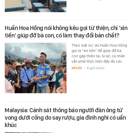
Huấn Hoa Hồng nói không kêu gọi từ thiện, chỉ ‘xin
tiền’ giúp đỡ bà con, có làm thay đổi bản chất?
Theo luật sư, dù Huấn Hoa Hồng
gọi là “xin tiền” để giúp đỡ bà
con gặp thiên tai, lũ lụt, cá nhân
vẫn phải thực hiện đầy đủ các…
XÃ HỘI
-
6 giờ trước
Malaysia: Cảnh sát thông báo người đàn ông tử
vong dưới cống do say rượu, gia đình nghi có uẩn
khúc