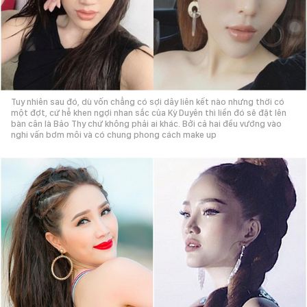
Tuy nhiên sau đó, dù vốn chẳng có sợi dây liên kết nào nhưng thời có
một đợt, cứ hễ khen ngợi nhan sắc của Kỳ Duyên thì liền đó sẽ đặt lên
bàn cân là Bảo Thy chứ không phải ai khác. Bởi cả hai đều vướng vào
nghi vấn bơm môi và có chung phong cách make up