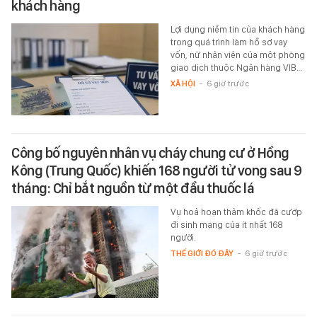
khách hàng
Lợi dụng niềm tin của khách hàng
trong quá trình làm hồ sơ vay
vốn, nữ nhân viên của một phòng
giao dịch thuộc Ngân hàng VIB…
XÃ HỘI
-
6 giờ trước
Công bố nguyên nhân vụ cháy chung cư ở Hồng
Kông (Trung Quốc) khiến 168 người tử vong sau 9
tháng: Chỉ bắt nguồn từ một đầu thuốc lá
Vụ hoả hoạn thảm khốc đã cướp
đi sinh mạng của ít nhất 168
người.
THẾ GIỚI ĐÓ ĐÂY
-
6 giờ trước