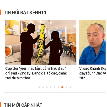
TIN NỔI BẬT KÊNH14
Cặp đôi "yêu nhau lắm, cắn nhau đau"
Vì sao Khánh Sky
chỉ sau 72 ngày: Đàng gái tố cáo, đàng
gây rối, nhưng V
trai đưa ra tòa!
tố?
TIN MỚI CẬP NHẬT