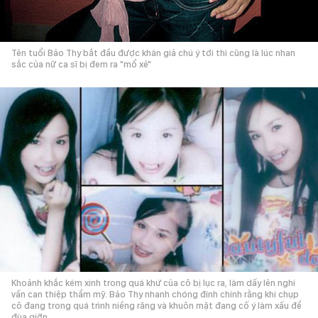
Tên tuổi Bảo Thy bắt đầu được khán giả chú ý tới thì cũng là lúc nhan
sắc của nữ ca sĩ bị đem ra "mổ xẻ"
Khoảnh khắc kém xinh trong quá khứ của cô bị lục ra, làm dấy lên nghi
vấn can thiệp thẩm mỹ. Bảo Thy nhanh chóng đính chính rằng khi chụp
cô đang trong quá trình niềng răng và khuôn mặt đang cố ý làm xấu để
đùa giỡn