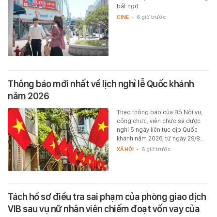
bất ngờ.
CINE
-
6 giờ trước
Thông báo mới nhất về lịch nghỉ lễ Quốc khánh
năm 2026
Theo thông báo của Bộ Nội vụ,
công chức, viên chức sẽ được
nghỉ 5 ngày liên tục dịp Quốc
khánh năm 2026, từ ngày 29/8…
XÃ HỘI
-
6 giờ trước
Tách hồ sơ điều tra sai phạm của phòng giao dịch
VIB sau vụ nữ nhân viên chiếm đoạt vốn vay của