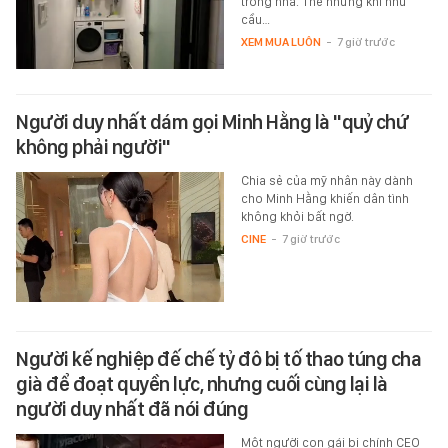
trong nhà. Thế nhưng khi nhu
cầu…
XEM MUA LUÔN
-
7 giờ trước
Người duy nhất dám gọi Minh Hằng là "quỷ chứ
không phải người"
Chia sẻ của mỹ nhân này dành
cho Minh Hằng khiến dân tình
không khỏi bất ngờ.
CINE
-
7 giờ trước
Người kế nghiệp đế chế tỷ đô bị tố thao túng cha
già để đoạt quyền lực, nhưng cuối cùng lại là
người duy nhất đã nói đúng
Một người con gái bị chính CEO