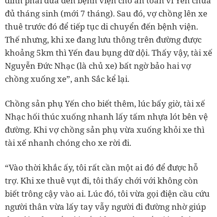
đình phải đưa đến bệnh viện cho an toàn vì Yến chưa
đủ tháng sinh (mới 7 tháng). Sau đó, vợ chồng lên xe
thuê trước đó để tiếp tục di chuyển đến bệnh viện.
Thế nhưng, khi xe đang lưu thông trên đường được
khoảng 5km thì Yến đau bụng dữ dội. Thấy vậy, tài xế
Nguyễn Đức Nhạc (là chủ xe) bất ngờ bảo hai vợ
chồng xuống xe”, anh Sắc kể lại.
Chồng sản phụ Yến cho biết thêm, lúc bấy giờ, tài xế
Nhạc hối thúc xuống nhanh lấy tấm nhựa lót bên vệ
đường. Khi vợ chồng sản phụ vừa xuống khỏi xe thì
tài xế nhanh chóng cho xe rời đi.
“Vào thời khắc ấy, tôi rất cần một ai đó để được hỗ
trợ. Khi xe thuê vụt đi, tôi thấy chới với không còn
biết trông cậy vào ai. Lúc đó, tôi vừa gọi điện cầu cứu
người thân vừa lấy tay vẫy người đi đường nhờ giúp