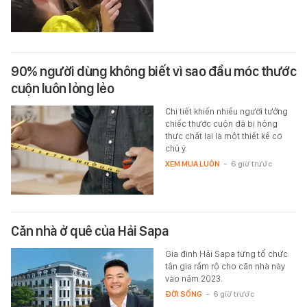
90% người dùng không biết vì sao đầu móc thước
cuộn luôn lỏng lẻo
Chi tiết khiến nhiều người tưởng
chiếc thước cuộn đã bị hỏng
thực chất lại là một thiết kế có
chủ ý.
XEM MUA LUÔN
-
6 giờ trước
Căn nhà ở quê của Hải Sapa
Gia đình Hải Sapa từng tổ chức
tân gia rầm rộ cho căn nhà này
vào năm 2023.
ĐỜI SỐNG
-
6 giờ trước