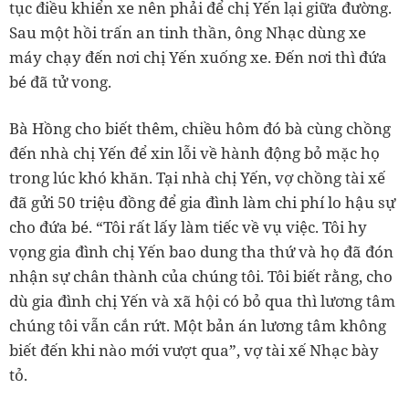
tục điều khiển xe nên phải để chị Yến lại giữa đường.
Sau một hồi trấn an tinh thần, ông Nhạc dùng xe
máy chạy đến nơi chị Yến xuống xe. Đến nơi thì đứa
bé đã tử vong.
Bà Hồng cho biết thêm, chiều hôm đó bà cùng chồng
đến nhà chị Yến để xin lỗi về hành động bỏ mặc họ
trong lúc khó khăn. Tại nhà chị Yến, vợ chồng tài xế
đã gửi 50 triệu đồng để gia đình làm chi phí lo hậu sự
cho đứa bé. “Tôi rất lấy làm tiếc về vụ việc. Tôi hy
vọng gia đình chị Yến bao dung tha thứ và họ đã đón
nhận sự chân thành của chúng tôi. Tôi biết rằng, cho
dù gia đình chị Yến và xã hội có bỏ qua thì lương tâm
chúng tôi vẫn cắn rứt. Một bản án lương tâm không
biết đến khi nào mới vượt qua”, vợ tài xế Nhạc bày
tỏ.