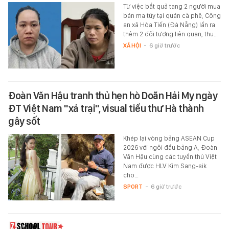
Từ việc bắt quả tang 2 người mua
bán ma túy tại quán cà phê, Công
an xã Hòa Tiến (Đà Nẵng) lần ra
thêm 2 đối tượng liên quan, thu…
XÃ HỘI
-
6 giờ trước
Đoàn Văn Hậu tranh thủ hẹn hò Doãn Hải My ngày
ĐT Việt Nam "xả trại", visual tiểu thư Hà thành
gây sốt
Khép lại vòng bảng ASEAN Cup
2026 với ngôi đầu bảng A, Đoàn
Văn Hậu cùng các tuyển thủ Việt
Nam được HLV Kim Sang-sik
cho…
SPORT
-
6 giờ trước