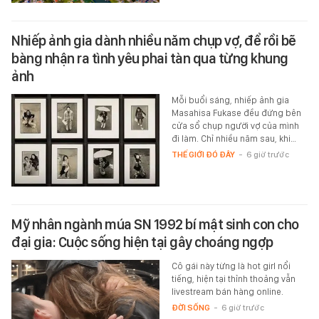
Nhiếp ảnh gia dành nhiều năm chụp vợ, để rồi bẽ
bàng nhận ra tình yêu phai tàn qua từng khung
ảnh
Mỗi buổi sáng, nhiếp ảnh gia
Masahisa Fukase đều đứng bên
cửa sổ chụp người vợ của mình
đi làm. Chỉ nhiều năm sau, khi…
THẾ GIỚI ĐÓ ĐÂY
-
6 giờ trước
Mỹ nhân ngành múa SN 1992 bí mật sinh con cho
đại gia: Cuộc sống hiện tại gây choáng ngợp
Cô gái này từng là hot girl nổi
tiếng, hiện tại thỉnh thoảng vẫn
livestream bán hàng online.
ĐỜI SỐNG
-
6 giờ trước