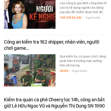
của công ty gia đình công khai tố
cáo là lợi dụng người cha đang
suy yếu để chiếm đoạt một đế…
THẾ GIỚI ĐÓ ĐÂY
-
6 giờ trước
Công an kiểm tra 162 shipper, nhân viên, người
chơi game...
Qua kiểm tra, cơ quan chức năng
phát hiện 6 trường hợp dương
tính với ma túy.
XÃ HỘI
-
6 giờ trước
Kiểm tra quán cà phê Cheery lúc 14h, công an bắt
giữ Lê Hữu Ngọc Vũ và Nguyễn Thị Dung SN 1990