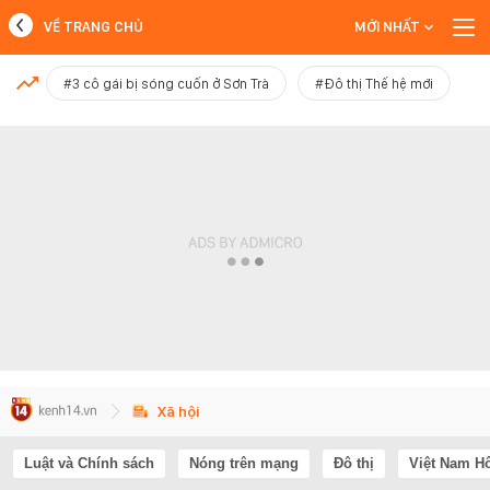
VỀ TRANG CHỦ
MỚI NHẤT
MỚI NHẤT
#3 cô gái bị sóng cuốn ở Sơn Trà
#Đô thị Thế hệ mới
Xem thêm
Xã hội
Luật và Chính sách
Nóng trên mạng
Đô thị
Việt Nam H