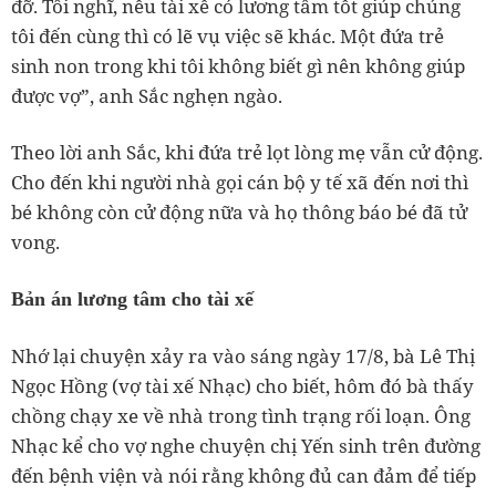
đỡ. Tôi nghĩ, nếu tài xế có lương tâm tốt giúp chúng
tôi đến cùng thì có lẽ vụ việc sẽ khác. Một đứa trẻ
sinh non trong khi tôi không biết gì nên không giúp
được vợ”, anh Sắc nghẹn ngào.
Theo lời anh Sắc, khi đứa trẻ lọt lòng mẹ vẫn cử động.
Cho đến khi người nhà gọi cán bộ y tế xã đến nơi thì
bé không còn cử động nữa và họ thông báo bé đã tử
vong.
Bản án lương tâm cho tài xế
Nhớ lại chuyện xảy ra vào sáng ngày 17/8, bà Lê Thị
Ngọc Hồng (vợ tài xế Nhạc) cho biết, hôm đó bà thấy
chồng chạy xe về nhà trong tình trạng rối loạn. Ông
Nhạc kể cho vợ nghe chuyện chị Yến sinh trên đường
đến bệnh viện và nói rằng không đủ can đảm để tiếp