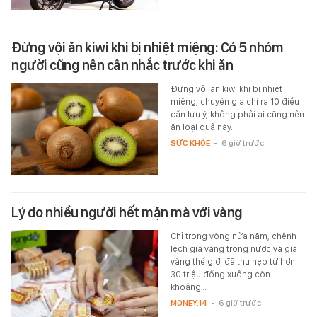
Đừng vội ăn kiwi khi bị nhiệt miệng: Có 5 nhóm
người cũng nên cân nhắc trước khi ăn
Đừng vội ăn kiwi khi bị nhiệt
miệng, chuyên gia chỉ ra 10 điều
cần lưu ý, không phải ai cũng nên
ăn loại quả này.
SỨC KHỎE
-
6 giờ trước
Lý do nhiều người hết mặn mà với vàng
Chỉ trong vòng nửa năm, chênh
lệch giá vàng trong nước và giá
vàng thế giới đã thu hẹp từ hơn
30 triệu đồng xuống còn
khoảng…
MONEY.14
-
6 giờ trước