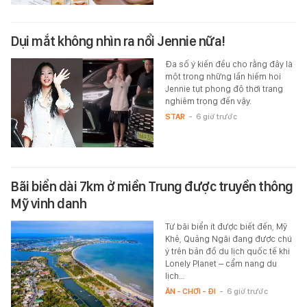
Dụi mắt không nhìn ra nổi Jennie nữa!
Đa số ý kiến đều cho rằng đây là
một trong những lần hiếm hoi
Jennie tụt phong độ thời trang
nghiêm trọng đến vậy.
STAR
-
6 giờ trước
Bãi biển dài 7km ở miền Trung được truyền thông
Mỹ vinh danh
Từ bãi biển ít được biết đến, Mỹ
Khê, Quảng Ngãi đang được chú
ý trên bản đồ du lịch quốc tế khi
Lonely Planet – cẩm nang du
lịch…
ĂN - CHƠI - ĐI
-
6 giờ trước