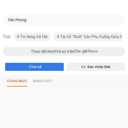
Tiền Phong
Tags
Tin Nóng Xã Hội
Tài Xế "đuổi" Sản Phụ Xuống Giữa Đư
Theo dõi Kenh14.vn trên
Chia sẻ
Sao chép link
CÙNG MỤC
ĐANG HOT