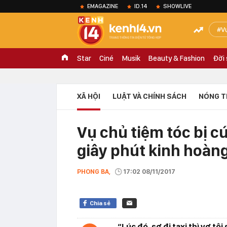
EMAGAZINE
ID.14
SHOWLIVE
V
Star
Ciné
Musik
Beauty & Fashion
Đời
XÃ HỘI
LUẬT VÀ CHÍNH SÁCH
NÓNG T
Vụ chủ tiệm tóc bị c
giây phút kinh hoàn
PHONG BA,
17:02 08/11/2017
Chia sẻ
“Lúc đó, sợ đi taxi thì vợ t