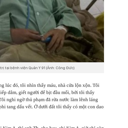
trị tại bệnh viện Quân Y 91 (Ảnh: Công Đức)
g lúc đó, tôi nhìn thấy máu, nhà cửa lộn xộn. Tôi
iếp dâm, giết người để bịt đầu mối, bởi tôi thấy
 Tôi nghi ngờ thủ phạm đã rửa nước làm lênh láng
hi tang dấu vết. Ở dưới đất tôi thấy có một con dao