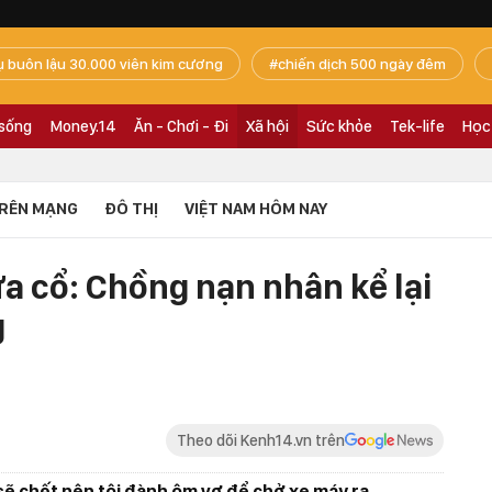
ụ buôn lậu 30.000 viên kim cương
chiến dịch 500 ngày đêm
 sống
Money.14
Ăn - Chơi - Đi
Xã hội
Sức khỏe
Tek-life
Học
RÊN MẠNG
ĐÔ THỊ
VIỆT NAM HÔM NAY
ứa cổ: Chồng nạn nhân kể lại
g
Theo dõi Kenh14.vn trên
ôi sẽ chết nên tôi đành ôm vợ để chở xe máy ra