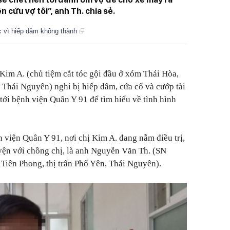
n cứu vợ tôi”, anh Th. chia sẻ.
c vì hiếp dâm không thành
Kim A. (chủ tiệm cắt tóc gội đầu ở xóm Thái Hòa,
, Thái Nguyên) nghi bị hiếp dâm, cứa cổ và cướp tài
tới bệnh viện Quân Y 91 để tìm hiểu về tình hình
 viện Quân Y 91, nơi chị Kim A. đang nằm điều trị,
yện với chồng chị, là anh Nguyễn Văn Th. (SN
 Tiên Phong, thị trấn Phổ Yên, Thái Nguyên).