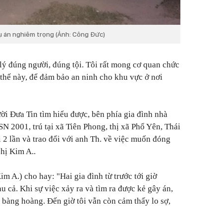
vụ án nghiêm trọng (Ảnh: Công Đức)
ý đúng người, đúng tội. Tôi rất mong cơ quan chức
 thế này, để đảm bảo an ninh cho khu vực ở nơi
i Đưa Tin tìm hiểu được, bên phía gia đình nhà
 2001, trú tại xã Tiên Phong, thị xã Phổ Yên, Thái
2 lần và trao đổi với anh Th. về việc muốn đóng
hị Kim A..
m A.) cho hay: "Hai gia đình từ trước tới giờ
 cả. Khi sự việc xảy ra và tìm ra được kẻ gây án,
 bàng hoàng. Đến giờ tôi vẫn còn cảm thấy lo sợ,