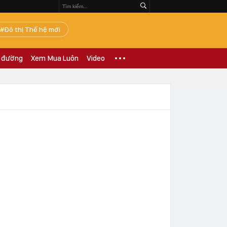
Đô thị Thế hệ mới
 đường
Xem Mua Luôn
Video