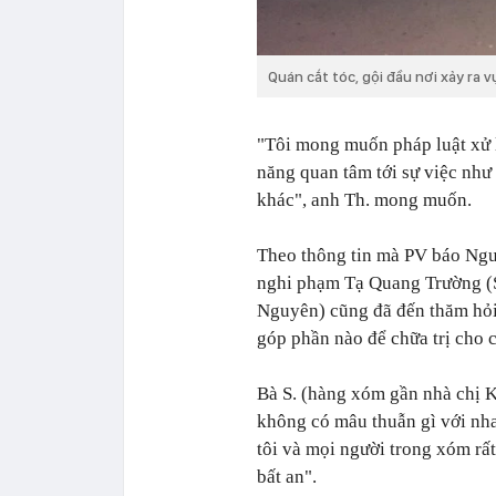
Quán cắt tóc, gội đầu nơi xảy ra 
"Tôi mong muốn pháp luật xử l
năng quan tâm tới sự việc như
khác", anh Th. mong muốn.
Theo thông tin mà PV báo Ngườ
nghi phạm Tạ Quang Trường (SN
Nguyên) cũng đã đến thăm hỏi 
góp phần nào để chữa trị cho c
Bà S. (hàng xóm gần nhà chị Ki
không có mâu thuẫn gì với nhau
tôi và mọi người trong xóm rất
bất an".