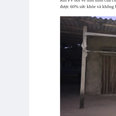
Khi PV hỏi về tình hình của ch
được 60% sức khỏe và không b