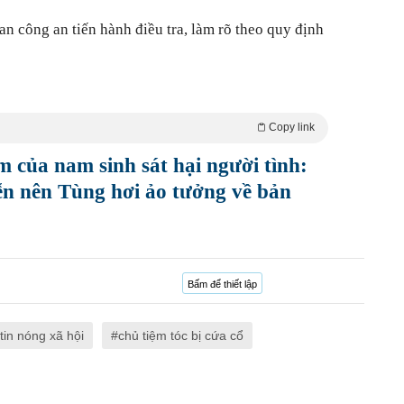
n công an tiến hành điều tra, làm rõ theo quy định
Copy link
m của nam sinh sát hại người tình:
n nên Tùng hơi ảo tưởng về bản
Bấm để thiết lập
tin nóng xã hội
chủ tiệm tóc bị cứa cổ