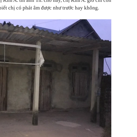
ị Kim A. thì anh Th. cho hay, chị Kim A. giờ chỉ còn
iết chị có phát âm được như trước hay không.