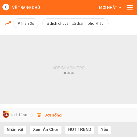
VỀ TRANG CHỦ
MỚI NHẤT
MỚI NHẤT
#The 30s
#dịch chuyển tới thành phố khác
Xem thêm
Đời sống
Nhân vật
Xem Ăn Chơi
HOT TREND
Yêu