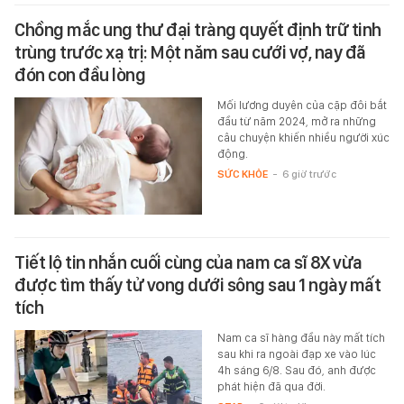
Chồng mắc ung thư đại tràng quyết định trữ tinh
trùng trước xạ trị: Một năm sau cưới vợ, nay đã
đón con đầu lòng
Mối lương duyên của cặp đôi bắt
đầu từ năm 2024, mở ra những
câu chuyện khiến nhiều người xúc
động.
SỨC KHỎE
-
6 giờ trước
Tiết lộ tin nhắn cuối cùng của nam ca sĩ 8X vừa
được tìm thấy tử vong dưới sông sau 1 ngày mất
tích
Nam ca sĩ hàng đầu này mất tích
sau khi ra ngoài đạp xe vào lúc
4h sáng 6/8. Sau đó, anh được
phát hiện đã qua đời.