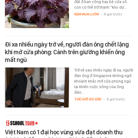
đặt ở ban công hay bệ cửa sổ
còn có thể trở thành “kho dự…
XEM MUA LUÔN
-
6 giờ trước
Đi xa nhiều ngày trở về, người đàn ông chết lặng
khi mở cửa phòng: Cảnh trên giường khiến ông
mất ngủ
Trở về sau nhiều ngày đi xa, người
đàn ông ở Singapore không ngờ
khoảnh khắc mở cửa phòng ngủ
lại khiến cuộc sống của ông
đảo…
THẾ GIỚI ĐÓ ĐÂY
-
6 giờ trước
Việt Nam có 1 đại học vùng vừa đạt doanh thu