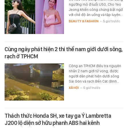
ngưỡng mộ ở tuổi U50, Cho Yeo
Jeong khiến công chúng bất ngờ
với chế độ ăn uống và tập luyện…
BEAUTY & FASHION
-
5 giờ trước
Cùng ngày phát hiện 2 thi thể nam giới dưới sông,
rạch ở TPHCM
Công an TPHCM điều tra nguyên
nhân 2 nam giới tử vong, được
người dân phát hiện dưới sông
Sài Gòn và rạch Bến Cát (Bình…
XÃ HỘI
-
5 giờ trước
Thách thức Honda SH, xe tay ga Ý Lambretta
J200 lộ diện sở hữu phanh ABS hai kênh