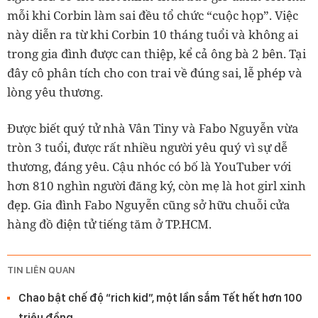
mỗi khi Corbin làm sai đều tổ chức “cuộc họp”. Việc
này diễn ra từ khi Corbin 10 tháng tuổi và không ai
trong gia đình được can thiệp, kể cả ông bà 2 bên. Tại
đây cô phân tích cho con trai về đúng sai, lễ phép và
lòng yêu thương.
Được biết quý tử nhà Vân Tiny và Fabo Nguyễn vừa
tròn 3 tuổi, được rất nhiều người yêu quý vì sự dễ
thương, đáng yêu. Cậu nhóc có bố là YouTuber với
hơn 810 nghìn người đăng ký, còn mẹ là hot girl xinh
đẹp. Gia đình Fabo Nguyễn cũng sở hữu chuỗi cửa
hàng đồ điện tử tiếng tăm ở TP.HCM.
TIN LIÊN QUAN
Chao bật chế độ “rich kid”, một lần sắm Tết hết hơn 100
triệu đồng