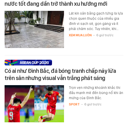
nước tốt đang dần trở thành xu hướng mới
Lát kín sân bằng gạch từng là lựa
chọn quen thuộc của nhiều gia
đình vì sạch sẽ, gọn gàng và ít
phải chăm sóc. Tuy nhiên, khi…
XEM MUA LUÔN
-
6 giờ trước
Có ai như Đình Bắc, đá bóng tranh chấp nảy lửa
trên sân nhưng visual vẫn trắng phát sáng
Trọn vẹn những khoảnh khắc thi
đấu mạnh mẽ đến bùng nổ khi ăn
mừng của Đình Bắc.
SPORT
-
6 giờ trước