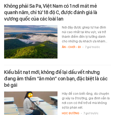
Không phải Sa Pa, Việt Nam có 1 nơi mát mẻ
quanh năm, chỉ từ 18 độ C, được đánh giá là
vương quốc của các loài lan
Nơi đây được ghép từ hai đỉnh
núi cao nhất tại khu vực, và trở
thành điểm đến lý tưởng dành
cho những du khách ưa khám…
ĂN - CHƠI - ĐI
-
7 giờ trước
Kiểu bắt nạt mới, không để lại dấu vết nhưng
đang âm thầm “ăn mòn” con bạn, đặc biệt là các
bé gái
Hãy để con biết rằng, dù chuyện
gì xảy ra ở trường, gia đình vẫn là
nơi con có thể trở về mà không
sợ bị phán xét.
HỌC ĐƯỜNG
-
7 giờ trước