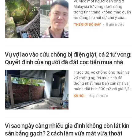
Vụ việc một người đàn ông ở
Malaysia tử vong dưới cống
trong tình trạng không mặc quần
áo đang thu hút sự chú ý của…
THẾ GIỚI ĐÓ ĐÂY
-
6 giờ trước
Vụ vợ lao vào cứu chồng bị điện giật, cả 2 tử vong:
Quyết định của người đã đặt cọc tiền mua nhà
Trước đó, vợ chồng ông Tuấn và
vợ chồng người mua nhà đã
thống nhất mua bán căn nhà và
mảnh đất hơn 300m2 với giá 2,2…
XÃ HỘI
-
6 giờ trước
Vì sao ngày càng nhiều gia đình không còn lát kín
sân bằng gạch? 2 cách làm vừa mát vừa thoát