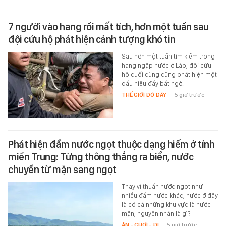
7 người vào hang rồi mất tích, hơn một tuần sau
đội cứu hộ phát hiện cảnh tượng khó tin
Sau hơn một tuần tìm kiếm trong
hang ngập nước ở Lào, đội cứu
hộ cuối cùng cũng phát hiện một
dấu hiệu đầy bất ngờ.
THẾ GIỚI ĐÓ ĐÂY
-
5 giờ trước
Phát hiện đầm nước ngọt thuộc dạng hiếm ở tỉnh
miền Trung: Từng thông thẳng ra biển, nước
chuyển từ mặn sang ngọt
Thay vì thuần nước ngọt như
nhiều đầm nước khác, nước ở đây
là có cả những khu vực là nước
mặn, nguyên nhân là gì?
ĂN - CHƠI - ĐI
-
5 giờ trước