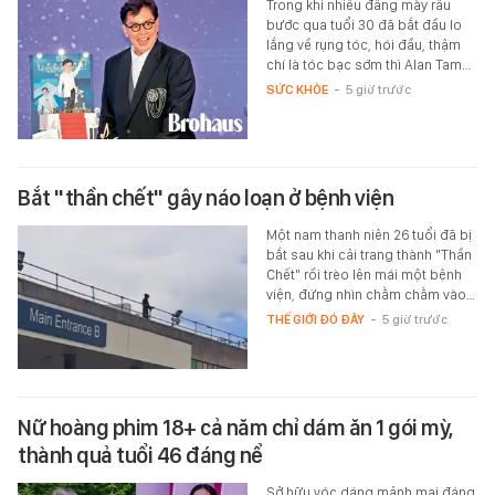
Trong khi nhiều đấng mày râu
bước qua tuổi 30 đã bắt đầu lo
lắng về rụng tóc, hói đầu, thậm
chí là tóc bạc sớm thì Alan Tam…
SỨC KHỎE
-
5 giờ trước
Bắt "thần chết" gây náo loạn ở bệnh viện
Một nam thanh niên 26 tuổi đã bị
bắt sau khi cải trang thành "Thần
Chết" rồi trèo lên mái một bệnh
viện, đứng nhìn chằm chằm vào…
THẾ GIỚI ĐÓ ĐÂY
-
5 giờ trước
Nữ hoàng phim 18+ cả năm chỉ dám ăn 1 gói mỳ,
thành quả tuổi 46 đáng nể
Sở hữu vóc dáng mảnh mai đáng