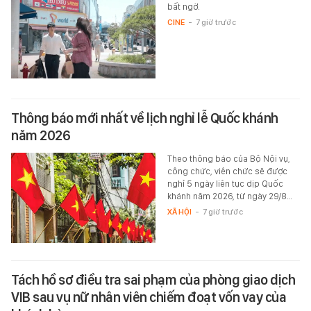
bất ngờ.
CINE
-
7 giờ trước
Thông báo mới nhất về lịch nghỉ lễ Quốc khánh
năm 2026
Theo thông báo của Bộ Nội vụ,
công chức, viên chức sẽ được
nghỉ 5 ngày liên tục dịp Quốc
khánh năm 2026, từ ngày 29/8…
XÃ HỘI
-
7 giờ trước
Tách hồ sơ điều tra sai phạm của phòng giao dịch
VIB sau vụ nữ nhân viên chiếm đoạt vốn vay của