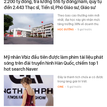
2.200 tỷ đồng, trả lương 516 tỷ đồng/năm, quy tụ
đến 2.443 Thạc sĩ, Tiến sĩ, Phó Giáo sư, Giáo sư
Theo báo cáo thường niên mới
nhất, đại học này ghi nhận mức
tăng trưởng 38% về doanh thu.
HỌC ĐƯỜNG
-
5 giờ trước
Mỹ nhân Vbiz đầu tiên được làm phim tài liệu phát
sóng trên đài truyền hình Hàn Quốc, chiếm top 1
hot search Naver
Đây là thành tích chưa ai có được
trong làng giải trí Việt.
CINE
-
5 giờ trước