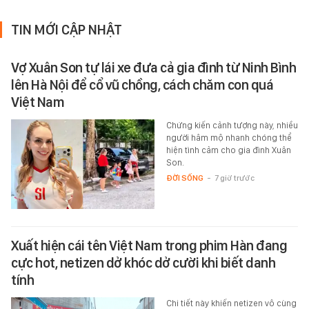
TIN MỚI CẬP NHẬT
Vợ Xuân Son tự lái xe đưa cả gia đình từ Ninh Bình
lên Hà Nội để cổ vũ chồng, cách chăm con quá
Việt Nam
Chứng kiến cảnh tượng này, nhiều
người hâm mộ nhanh chóng thể
hiện tình cảm cho gia đình Xuân
Son.
ĐỜI SỐNG
-
7 giờ trước
Xuất hiện cái tên Việt Nam trong phim Hàn đang
cực hot, netizen dở khóc dở cười khi biết danh
tính
Chi tiết này khiến netizen vô cùng