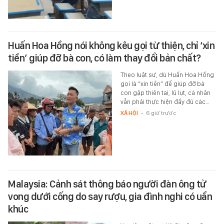
Huấn Hoa Hồng nói không kêu gọi từ thiện, chỉ ‘xin
tiền’ giúp đỡ bà con, có làm thay đổi bản chất?
Theo luật sư, dù Huấn Hoa Hồng
gọi là “xin tiền” để giúp đỡ bà
con gặp thiên tai, lũ lụt, cá nhân
vẫn phải thực hiện đầy đủ các…
XÃ HỘI
-
6 giờ trước
Malaysia: Cảnh sát thông báo người đàn ông tử
vong dưới cống do say rượu, gia đình nghi có uẩn
khúc