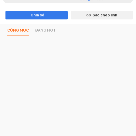
Chia sẻ
Sao chép link
CÙNG MỤC
ĐANG HOT