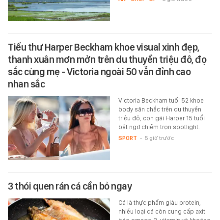
Tiểu thư Harper Beckham khoe visual xinh đẹp,
thanh xuân mơn mởn trên du thuyền triệu đô, đọ
sắc cùng mẹ - Victoria ngoài 50 vẫn đỉnh cao
nhan sắc
Victoria Beckham tuổi 52 khoe
body săn chắc trên du thuyền
triệu đô, con gái Harper 15 tuổi
bất ngờ chiếm trọn spotlight.
SPORT
-
5 giờ trước
3 thói quen rán cá cần bỏ ngay
Cá là thực phẩm giàu protein,
nhiều loại cá còn cung cấp axit