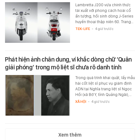
Lambretta J200 vừa chính thức
tái xuất với phong cách hoài cổ
ấn tượng, hồi sinh dòng J-Series
huyền thoại thập niên 60. Trang…
TEK-LIFE
-
4 giờ trước
Phát hiện ảnh chân dung, ví khắc dòng chữ ‘Quân
giải phóng’ trong mộ liệt sĩ chưa rõ danh tính
Trong quá trình khai quật, lấy mẫu
hài cốt liệt sĩ phục vụ giám định
ADN tại Nghĩa trang liệt sĩ Ngọc
Hồi (xã Bờ Y, tỉnh Quảng Ngãi),…
XÃ HỘI
-
4 giờ trước
Xem thêm