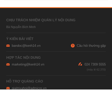
CHỊU TRÁCH NHIỆM QUẢN LÝ NỘI DUNG
Bà Nguyễn Bích Minh
Ý KIẾN BÀI VIẾT
bandoc@kenh14.vn
Câu hỏi thường gặp
HỢP TÁC NỘI DUNG
marketing@kenh14.vn
024 7309 5555
HỖ TRỢ QUẢNG CÁO
giaitrixahoi@admicro.vn
02473007108
TRỤ SỞ HÀ NỘI