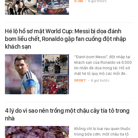
STAR
-
6 giờ trước
Hé lộ hồ sơ mật World Cup: Messi bị dọa đánh
bom liều chết, Ronaldo gặp fan cuồng đột nhập
khách sạn
"Đánh bom Messi", đột nhập tại
khách sạn của Ronaldo và 6.000
tin nhắn đe dọa trọng tài: Hồ sơ
mật hé lộ quy mô các mối đe…
SPORT
-
6 giờ trước
4 lý do vì sao nên trồng một chậu cây tía tô trong
nhà
Không chỉ là loại rau quen thuộc
trong bữa cơm, một chậu tía tô