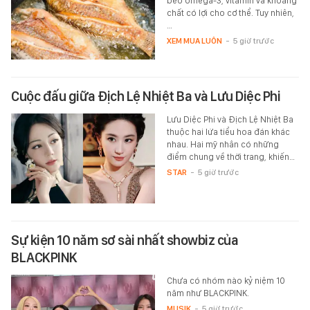
béo omega-3, vitamin và khoáng
chất có lợi cho cơ thể. Tuy nhiên,
…
XEM MUA LUÔN
-
5 giờ trước
Cuộc đấu giữa Địch Lệ Nhiệt Ba và Lưu Diệc Phi
Lưu Diệc Phi và Địch Lệ Nhiệt Ba
thuộc hai lứa tiểu hoa đán khác
nhau. Hai mỹ nhân có những
điểm chung về thời trang, khiến…
STAR
-
5 giờ trước
Sự kiện 10 năm sơ sài nhất showbiz của
BLACKPINK
Chưa có nhóm nào kỷ niệm 10
năm như BLACKPINK.
MUSIK
-
5 giờ trước