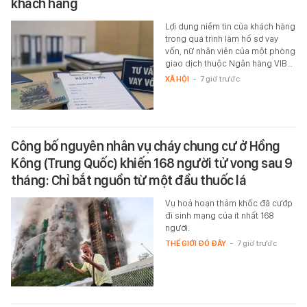
khách hàng
Lợi dụng niềm tin của khách hàng
trong quá trình làm hồ sơ vay
vốn, nữ nhân viên của một phòng
giao dịch thuộc Ngân hàng VIB…
XÃ HỘI
-
7 giờ trước
Công bố nguyên nhân vụ cháy chung cư ở Hồng
Kông (Trung Quốc) khiến 168 người tử vong sau 9
tháng: Chỉ bắt nguồn từ một đầu thuốc lá
Vụ hoả hoạn thảm khốc đã cướp
đi sinh mạng của ít nhất 168
người.
THẾ GIỚI ĐÓ ĐÂY
-
7 giờ trước