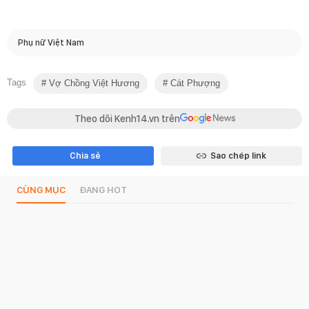
Phụ nữ Việt Nam
Tags
Vợ Chồng Việt Hương
Cát Phượng
Theo dõi Kenh14.vn trên
Chia sẻ
Sao chép link
CÙNG MỤC
ĐANG HOT