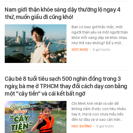
Nam giới thận khỏe sáng dậy thường lộ ngay 4
thứ, muốn giấu đi cũng khó!
Bạn có bao giờ thắc mắc, một
người thận yếu và một người thận
khỏe mỗi sáng dậy sẽ khác nhau
như thế nào không? Để ý một…
SỨC KHỎE
-
5 giờ trước
Cậu bé 8 tuổi tiêu sạch 500 nghìn đồng trong 3
ngày, bà mẹ ở TP.HCM thay đổi cách dạy con bằng
một "cây tiền" và cái kết bất ngờ
Chị Minh Anh nhận ra vấn đề
không nằm ở việc con tiêu nhiều
hay ít, mà là con chưa hiểu tiền
đến từ đâu và vì sao cần trân…
HỌC ĐƯỜNG
-
5 giờ trước