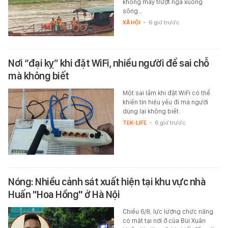
không may trượt ngã xuống
sông…
XÃ HỘI
-
6 giờ trước
Nơi “đại kỵ” khi đặt WiFi, nhiều người để sai chỗ
mà không biết
Một sai lầm khi đặt WiFi có thể
khiến tín hiệu yếu đi mà người
dùng lại không biết.
TEK-LIFE
-
6 giờ trước
Nóng: Nhiều cảnh sát xuất hiện tại khu vực nhà
Huấn "Hoa Hồng" ở Hà Nội
Chiều 6/8, lực lượng chức năng
có mặt tại nơi ở của Bùi Xuân