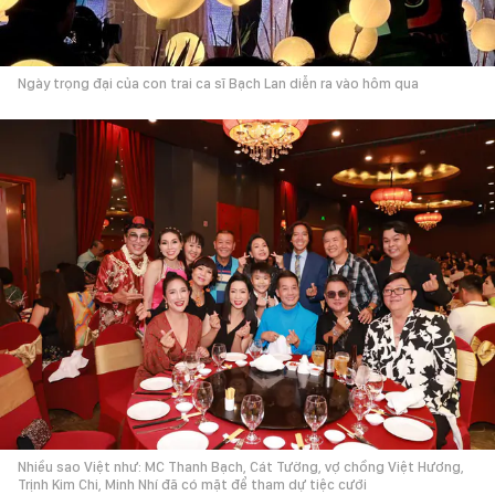
Ngày trọng đại của con trai ca sĩ Bạch Lan diễn ra vào hôm qua
Nhiều sao Việt như: MC Thanh Bạch, Cát Tường, vợ chồng Việt Hương,
Trịnh Kim Chi, Minh Nhí đã có mặt để tham dự tiệc cưới