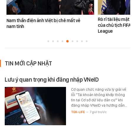
Rò rỉ tài liệu mật
Nam thần điện ảnh Việt bị chê mất vẻ
của chủ tịch FIF
nam tính
League
TIN MỚI CẬP NHẬT
Lưu ý quan trọng khi đăng nhập VNeID
Cơ quan chức năng vừa lý giải về
lỗi "Tài khoản không khớp thông
tin tại Cơ sở dữ liệu dân cư" khi
đăng nhập VNeID và hướng dẫn…
TEK-LIFE
-
7 giờ trước