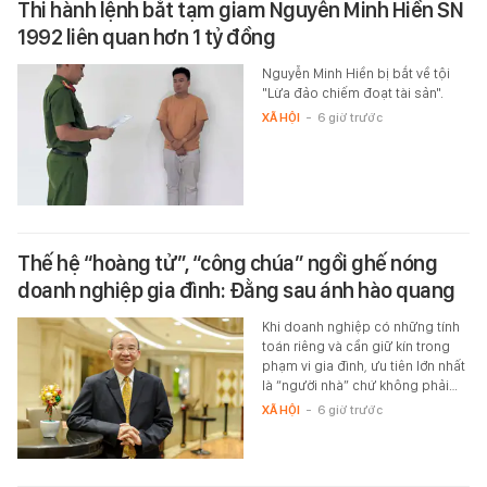
Thi hành lệnh bắt tạm giam Nguyễn Minh Hiền SN
1992 liên quan hơn 1 tỷ đồng
Nguyễn Minh Hiền bị bắt về tội
"Lừa đảo chiếm đoạt tài sản".
XÃ HỘI
-
6 giờ trước
Thế hệ “hoàng tử”, “công chúa” ngồi ghế nóng
doanh nghiệp gia đình: Đằng sau ánh hào quang
Khi doanh nghiệp có những tính
toán riêng và cần giữ kín trong
phạm vi gia đình, ưu tiên lớn nhất
là “người nhà” chứ không phải…
XÃ HỘI
-
6 giờ trước