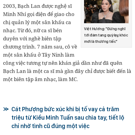
2003, Bạch Lan được nghệ sĩ
Minh Nhí gọi điện để giao cho
chị quản lý một sân khấu ca
Việt Hương: "Đừng nghĩ
nhạc. Từ đó, nữ ca sĩ bén
tới đám tang quỳ lạy, khóc
duyên với nghề biên tập
mới là thương tiếc"
chương trình. 7 năm sau, cô về
một sân khấu ở Tây Ninh làm
công việc tương tự nên khán giả dần như đã quên
Bạch Lan là một ca sĩ mà gần đây chỉ được biết đến là
một biên tập âm nhạc, làm MC.
Cát Phượng bức xúc khi bị tố vay cả trăm
triệu từ Kiều Minh Tuấn sau chia tay, tiết lộ
chỉ nhờ tình cũ đúng một việc