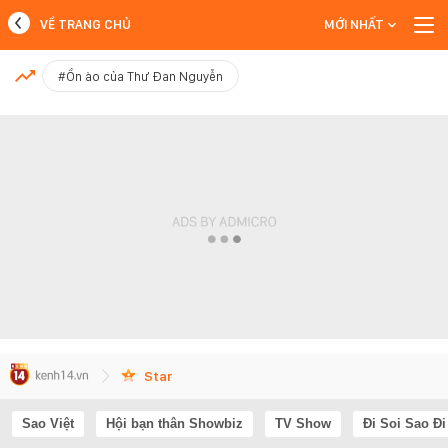
VỀ TRANG CHỦ
MỚI NHẤT
MỚI NHẤT
#Ồn ào của Thư Đan Nguyễn
Xem thêm
Star
Sao Việt
Hội bạn thân Showbiz
TV Show
Đi Soi Sao Đi