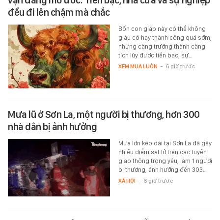
đều đi lên chậm mà chắc
Bốn con giáp này có thể không
giàu có hay thành công quá sớm,
nhưng càng trưởng thành càng
tích lũy được tiền bạc, sự…
XEM MUA LUÔN
-
6 giờ trước
Mưa lũ ở Sơn La, một người bị thương, hơn 300
nhà dân bị ảnh hưởng
Mưa lớn kéo dài tại Sơn La đã gây
nhiều điểm sạt lở trên các tuyến
giao thông trọng yếu, làm 1 người
bị thương, ảnh hưởng đến 303…
XÃ HỘI
-
6 giờ trước