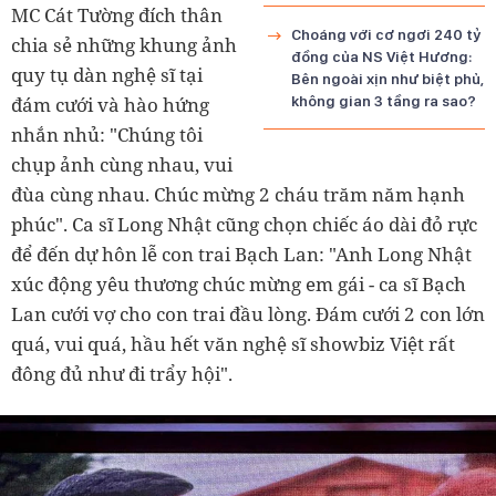
MC Cát Tường đích thân
Choáng với cơ ngơi 240 tỷ
chia sẻ những khung ảnh
đồng của NS Việt Hương:
quy tụ dàn nghệ sĩ tại
Bên ngoài xịn như biệt phủ,
đám cưới và hào hứng
không gian 3 tầng ra sao?
nhắn nhủ: "Chúng tôi
chụp ảnh cùng nhau, vui
đùa cùng nhau. Chúc mừng 2 cháu trăm năm hạnh
phúc". Ca sĩ Long Nhật cũng chọn chiếc áo dài đỏ rực
để đến dự hôn lễ con trai Bạch Lan: "Anh Long Nhật
xúc động yêu thương chúc mừng em gái - ca sĩ Bạch
Lan cưới vợ cho con trai đầu lòng. Đám cưới 2 con lớn
quá, vui quá, hầu hết văn nghệ sĩ showbiz Việt rất
đông đủ như đi trẩy hội".