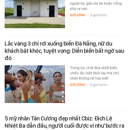
ngoài rìa, gần vỉa hè hoặc cổng
phụ ra vào.
ĐỜI SỐNG
-
5 giờ trước
Lắc vàng 3 chỉ rơi xuống biển Đà Nẵng, nữ du
khách bật khóc, tuyệt vọng: Diễn biến bất ngờ sau
đó
Trong lúc chơi đùa dưới biển,
chiếc lắc tuột khỏi tay mà chủ
nhân không hề hay biết.
ĐỜI SỐNG
-
5 giờ trước
5 mỹ nhân Tân Cương đẹp nhất Cbiz: Địch Lệ
Nhiệt Ba dẫn đầu, người cuối được ví như bước ra