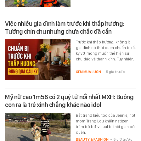
Việc nhiều gia đình làm trước khi thắp hương:
Tưởng chỉn chu nhưng chưa chắc đã cần
Trước khi thắp hương, không ít
gia đình có thói quen chuẩn bị rất
kỹ với mong muốn thể hiện sự
chu đáo và thành kính. Tuy nhiên,
…
XEM MUA LUÔN
-
5 giờ trước
Mỹ nữ cao 1m58 có 2 quý tử nổi nhất MXH: Buông
con ra là trẻ xinh chẳng khác nào idol
Bắt trend kiểu tóc của Jennie, hot
mom Trang Lou khiến netizen
trầm trồ bởi visual bị thời gian bỏ
quên.
BEAUTY & FASHION
-
5 giờ trước