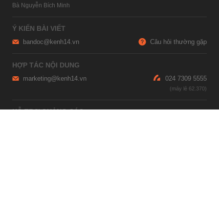
Bà Nguyễn Bích Minh
Ý KIẾN BÀI VIẾT
bandoc@kenh14.vn
Câu hỏi thường gặp
HỢP TÁC NỘI DUNG
marketing@kenh14.vn
024 7309 5555
HỖ TRỢ QUẢNG CÁO
giaitrixahoi@admicro.vn
02473007108
TRỤ SỞ HÀ NỘI
Tầng 21, Tòa nhà Center Building, Hapulico Complex, Số 01, phố
Nguyễn Huy Tưởng, phường Thanh Xuân, thành phố Hà Nội
TRỤ SỞ TP.HỒ CHÍ MINH
Tầng 4, Tòa nhà 123, số 127 Võ Văn Tần, Phường Xuân Hòa, TPHCM