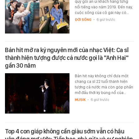
quỳ gối an ủi khách hàng từng
nổi tiếng vào năm 2019. Đến nay,
cuộc sống của cô gái này có…
ĐỜI SỐNG
-
6 giờ trước
Bản hit mở ra kỷ nguyên mới của nhạc Việt: Ca sĩ
thành hiện tượng được cả nước gọi là "Anh Hai"
gần 30 năm
Bản hit này không chỉ đưa một
chàng ca sĩ 22 tuổi thành hiện
tượng cả nước mà còn góp phần
mở đầu thời kỳ bùng nổ của…
MUSIK
-
6 giờ trước
Top 4 con giáp không cần giàu sớm vẫn có hậu
vận đáng mơ ước: Tiền bạc, nhà cửa và sự nghiệp