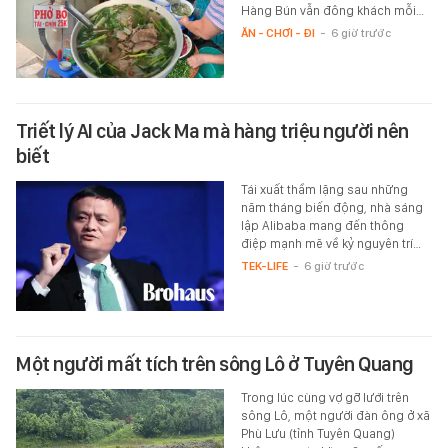
Hàng Bún vẫn đông khách mỗi…
ĂN - CHƠI - ĐI
-
6 giờ trước
Triết lý AI của Jack Ma mà hàng triệu người nên
biết
Tái xuất thầm lặng sau những
năm tháng biến động, nhà sáng
lập Alibaba mang đến thông
điệp mạnh mẽ về kỷ nguyên trí…
TEK-LIFE
-
6 giờ trước
Một người mất tích trên sông Lô ở Tuyên Quang
Trong lúc cùng vợ gỡ lưới trên
sông Lô, một người đàn ông ở xã
Phù Lưu (tỉnh Tuyên Quang)