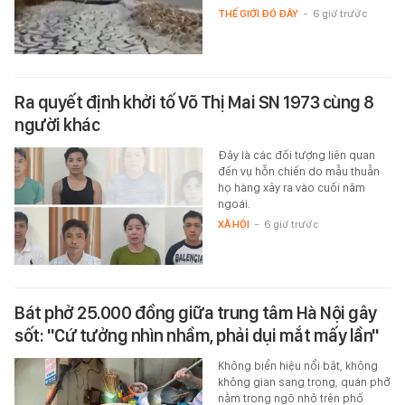
THẾ GIỚI ĐÓ ĐÂY
-
6 giờ trước
Ra quyết định khởi tố Võ Thị Mai SN 1973 cùng 8
người khác
Đây là các đối tượng liên quan
đến vụ hỗn chiến do mẫu thuẫn
họ hàng xảy ra vào cuối năm
ngoái.
XÃ HỘI
-
6 giờ trước
Bát phở 25.000 đồng giữa trung tâm Hà Nội gây
sốt: "Cứ tưởng nhìn nhầm, phải dụi mắt mấy lần"
Không biển hiệu nổi bật, không
không gian sang trọng, quán phở
nằm trong ngõ nhỏ trên phố