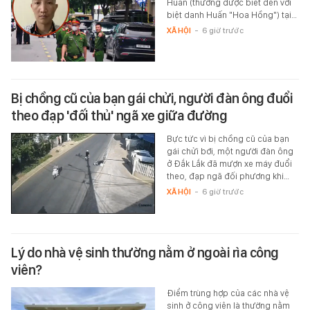
Huấn (thường được biết đến với
biệt danh Huấn "Hoa Hồng") tại…
XÃ HỘI
-
6 giờ trước
Bị chồng cũ của bạn gái chửi, người đàn ông đuổi
theo đạp 'đối thủ' ngã xe giữa đường
Bực tức vì bị chồng cũ của bạn
gái chửi bới, một người đàn ông
ở Đắk Lắk đã mượn xe máy đuổi
theo, đạp ngã đối phương khi…
XÃ HỘI
-
6 giờ trước
Lý do nhà vệ sinh thường nằm ở ngoài rìa công
viên?
Điểm trùng hợp của các nhà vệ
sinh ở công viên là thường nằm