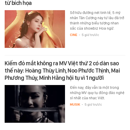
từ bích họa
Sở hữu đường nét tinh tế, 5 mỹ
nhân Tân Cương này từ lâu đã trở
thành những biểu tượng nhan
sắc của showbiz Hoa ngữ.
CINE
-
5 giờ trước
Kiếm đỏ mắt không ra MV Việt thứ 2 có dàn sao
thế này: Hoàng Thùy Linh, Noo Phước Thịnh, Mai
Phương Thúy, Minh Hằng hội tụ vì 1 người
Đến nay, đây vẫn là một trong
những MV quy tụ đông đảo nghệ
sĩ nhất của nhạc Việt.
MUSIK
-
5 giờ trước