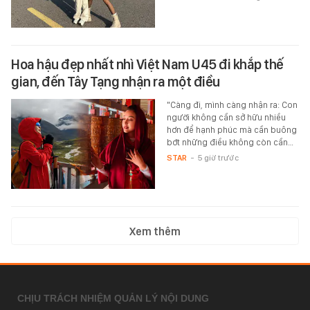
Hoa hậu đẹp nhất nhì Việt Nam U45 đi khắp thế
gian, đến Tây Tạng nhận ra một điều
"Càng đi, mình càng nhận ra: Con
người không cần sở hữu nhiều
hơn để hạnh phúc mà cần buông
bớt những điều không còn cần…
STAR
-
5 giờ trước
Xem thêm
CHỊU TRÁCH NHIỆM QUẢN LÝ NỘI DUNG