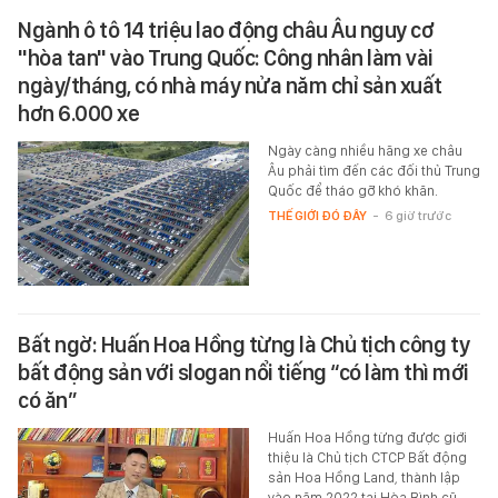
Ngành ô tô 14 triệu lao động châu Âu nguy cơ
"hòa tan" vào Trung Quốc: Công nhân làm vài
ngày/tháng, có nhà máy nửa năm chỉ sản xuất
hơn 6.000 xe
Ngày càng nhiều hãng xe châu
Âu phải tìm đến các đối thủ Trung
Quốc để tháo gỡ khó khăn.
THẾ GIỚI ĐÓ ĐÂY
-
6 giờ trước
Bất ngờ: Huấn Hoa Hồng từng là Chủ tịch công ty
bất động sản với slogan nổi tiếng “có làm thì mới
có ăn”
Huấn Hoa Hồng từng được giới
thiệu là Chủ tịch CTCP Bất động
sản Hoa Hồng Land, thành lập
vào năm 2022 tại Hòa Bình cũ…