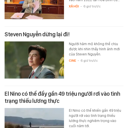
XÃ HỘI
-
6 giờ trước
Steven Nguyễn dừng lại đi!
Người hâm mộ không thể chịu
được khi nhìn thấy hình ảnh mới
của Steven Nguyễn.
CINE
-
6 giờ trước
El Nino có thể đẩy gần 49 triệu người rơi vào tình
trạng thiếu lương thực
El Nino có thể khiến gần 49 triệu
người rơi vào tình trạng thiếu
lương thực nghiêm trọng vào
cuối năm tới.