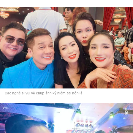
Các nghệ sĩ vui vẻ chụp ảnh kỷ niệm tại hôn lễ