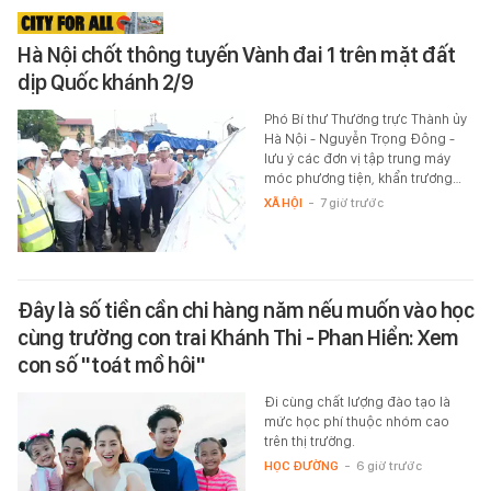
Hà Nội chốt thông tuyến Vành đai 1 trên mặt đất
dịp Quốc khánh 2/9
Phó Bí thư Thường trực Thành ủy
Hà Nội - Nguyễn Trọng Đông -
lưu ý các đơn vị tập trung máy
móc phương tiện, khẩn trương…
XÃ HỘI
-
7 giờ trước
Đây là số tiền cần chi hàng năm nếu muốn vào học
cùng trường con trai Khánh Thi - Phan Hiển: Xem
con số "toát mồ hôi"
Đi cùng chất lượng đào tạo là
mức học phí thuộc nhóm cao
trên thị trường.
HỌC ĐƯỜNG
-
6 giờ trước