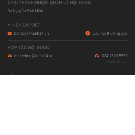
CHỊU TRÁCH NHIỆM QUẢN LÝ NỘI DUNG
Bà Nguyễn Bích Minh
Ý KIẾN BÀI VIẾT
bandoc@kenh14.vn
Câu hỏi thường gặp
HỢP TÁC NỘI DUNG
marketing@kenh14.vn
024 7309 5555
HỖ TRỢ QUẢNG CÁO
giaitrixahoi@admicro.vn
02473007108
TRỤ SỞ HÀ NỘI
Tầng 21, Tòa nhà Center Building, Hapulico Complex, Số 01, phố
Nguyễn Huy Tưởng, phường Thanh Xuân, thành phố Hà Nội
TRỤ SỞ TP.HỒ CHÍ MINH