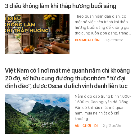
3 điều không làm khi thắp hương buổi sáng
Theo quan niệm dân gian, có
một số việc nên tránh khi thắp
hương buổi sáng để không gian
thờ cúng luôn gọn gàng, trang…
XEM MUA LUÔN
-
3 giờ trước
Việt Nam có 1 nơi mát mẻ quanh năm chỉ khoảng
20 độ, sở hữu cung đường thuộc nhóm "tứ đại
đỉnh đèo", được Oscar du lịch vinh danh liên tục
Nằm ở độ cao trung bình 1.000-
1.600 m, Cao nguyên đá Đồng
Văn có khí hậu mát mẻ quanh
năm, mùa hè nhiệt độ chỉ
khoảng…
ĂN - CHƠI - ĐI
-
2 giờ trước