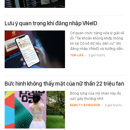
Lưu ý quan trọng khi đăng nhập VNeID
Cơ quan chức năng vừa lý giải về
lỗi "Tài khoản không khớp thông
tin tại Cơ sở dữ liệu dân cư" khi
đăng nhập VNeID và hướng dẫn…
TEK-LIFE
-
2 giờ trước
Bức hình không thấy mặt của nữ thần 22 triệu fan
Bóng lưng của mỹ nhân này đủ
sức gây thương nhớ.
BEAUTY & FASHION
-
2 giờ trước