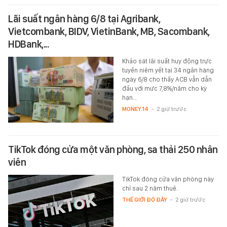
Lãi suất ngân hàng 6/8 tại Agribank,
Vietcombank, BIDV, VietinBank, MB, Sacombank,
HDBank,...
Khảo sát lãi suất huy động trực
tuyến niêm yết tại 34 ngân hàng
ngày 6/8 cho thấy ACB vẫn dẫn
đầu với mức 7,8%/năm cho kỳ
hạn…
MONEY.14
-
2 giờ trước
TikTok đóng cửa một văn phòng, sa thải 250 nhân
viên
TikTok đóng cửa văn phòng này
chỉ sau 2 năm thuê.
THẾ GIỚI ĐÓ ĐÂY
-
2 giờ trước