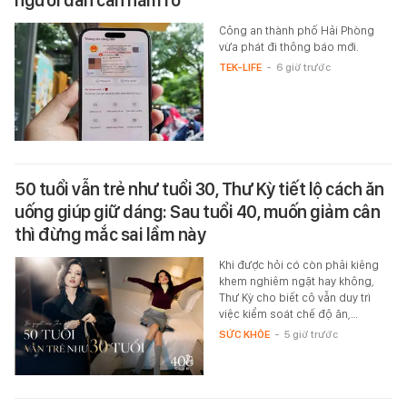
người dân cần nắm rõ
Công an thành phố Hải Phòng
vừa phát đi thông báo mới.
TEK-LIFE
-
6 giờ trước
50 tuổi vẫn trẻ như tuổi 30, Thư Kỳ tiết lộ cách ăn
uống giúp giữ dáng: Sau tuổi 40, muốn giảm cân
thì đừng mắc sai lầm này
Khi được hỏi có còn phải kiêng
khem nghiêm ngặt hay không,
Thư Kỳ cho biết cô vẫn duy trì
việc kiểm soát chế độ ăn,…
SỨC KHỎE
-
5 giờ trước