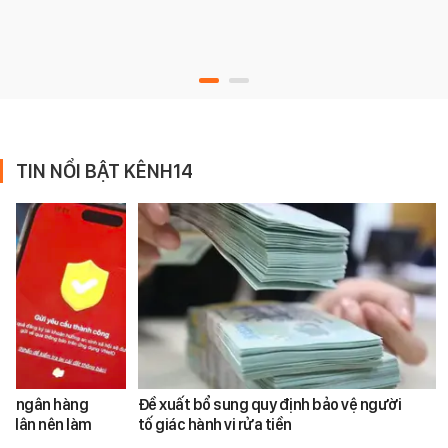
TIN NỔI BẬT KÊNH14
ản ngân hàng
Đề xuất bổ sung quy định bảo vệ người
i dân nên làm
tố giác hành vi rửa tiền