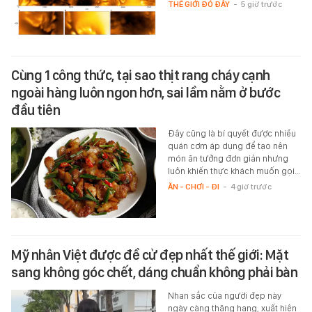
THẾ GIỚI ĐÓ ĐÂY
-
5 giờ trước
Cùng 1 công thức, tại sao thịt rang cháy cạnh
ngoài hàng luôn ngon hơn, sai lầm nằm ở bước
đầu tiên
Đây cũng là bí quyết được nhiều
quán cơm áp dụng để tạo nên
món ăn tưởng đơn giản nhưng
luôn khiến thực khách muốn gọi…
ĂN - CHƠI - ĐI
-
4 giờ trước
Mỹ nhân Việt được đề cử đẹp nhất thế giới: Mặt
sang không góc chết, dáng chuẩn không phải bàn
Nhan sắc của người đẹp này
ngày càng thăng hạng, xuất hiện