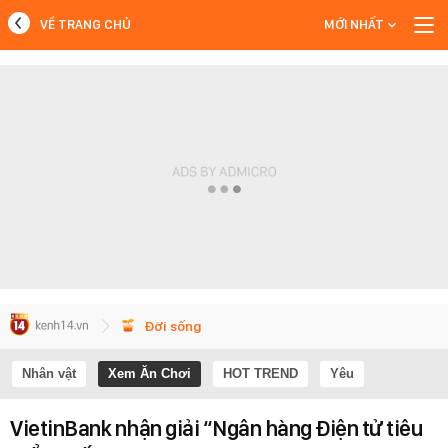
VỀ TRANG CHỦ
MỚI NHẤT
MỚI NHẤT
Xem thêm
Đời sống
Nhân vật
Xem Ăn Chơi
HOT TREND
Yêu
VietinBank nhận giải “Ngân hàng Điện tử tiêu