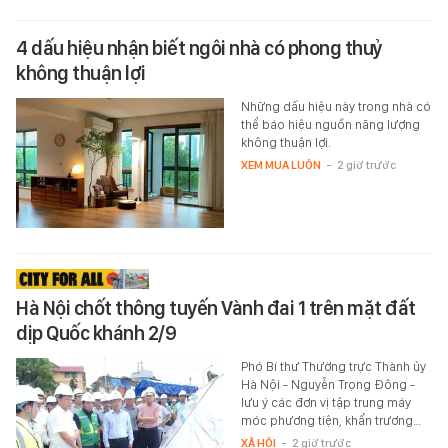
4 dấu hiệu nhận biết ngôi nhà có phong thuỷ
không thuận lợi
Những dấu hiệu này trong nhà có
thể báo hiệu nguồn năng lượng
không thuận lợi.
XEM MUA LUÔN
-
2 giờ trước
Hà Nội chốt thông tuyến Vành đai 1 trên mặt đất
dịp Quốc khánh 2/9
Phó Bí thư Thường trực Thành ủy
Hà Nội - Nguyễn Trọng Đông -
lưu ý các đơn vị tập trung máy
móc phương tiện, khẩn trương…
XÃ HỘI
-
2 giờ trước