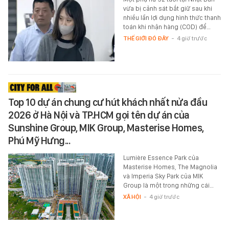
vừa bị cảnh sát bắt giữ sau khi
nhiều lần lợi dụng hình thức thanh
toán khi nhận hàng (COD) để…
THẾ GIỚI ĐÓ ĐÂY
-
4 giờ trước
Top 10 dự án chung cư hút khách nhất nửa đầu
2026 ở Hà Nội và TP.HCM gọi tên dự án của
Sunshine Group, MIK Group, Masterise Homes,
Phú Mỹ Hưng...
Lumière Essence Park của
Masterise Homes, The Magnolia
và Imperia Sky Park của MIK
Group là một trong những cái…
XÃ HỘI
-
4 giờ trước