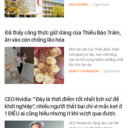
HỌC ĐƯỜNG
-
3 giờ trước
Đã thấy công thức giữ dáng của Thiều Bảo Trâm,
ăn vào còn chống lão hóa
Món ăn vặt của Thiều Bảo Trâm
vừa giúp no lâu, hạn chế tăng
cân lại bổ sung nhiều dưỡng chất
tốt cho làn da.
BEAUTY & FASHION
-
3 giờ trước
CEO Nvidia: "Đây là thời điểm tốt nhất lịch sử để
khởi nghiệp", nhiều người thất bại chỉ vì mắc kẹt ở
1 ĐIỀU ai cũng hiểu nhưng ít khi vượt qua được
CEO Nvidia tin rằng rào cản lớn