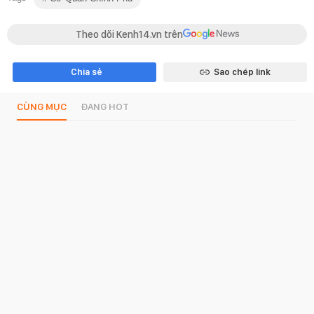
Theo dõi Kenh14.vn trên
Chia sẻ
Sao chép link
CÙNG MỤC
ĐANG HOT