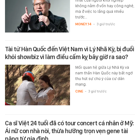
nhất của người khởi nghiệp
không nằm ở vốn hay công nghệ,
mà ở việc lo lắng quá nhiều
trước…
MONEY.14
-
3 giờ trước
Tài tử Hàn Quốc đến Việt Nam vì Lý Nhã Kỳ, bị đuổi
khỏi showbiz vì làm điều cấm kỵ bây giờ ra sao?
Mối quan hệ giữa Lý Nhã Kỳ và
nam thần Hàn Quốc này bất ngờ
thu hút sự chú ý của cư dân
mạng.
CINE
-
3 giờ trước
Ca sĩ Việt 24 tuổi đã có tour concert cá nhân ở Mỹ:
Ái nữ con nhà nòi, thừa hưởng trọn vẹn gene tài
năng từ gia đình