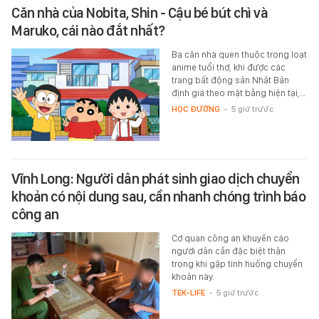
Căn nhà của Nobita, Shin - Cậu bé bút chì và
Maruko, cái nào đắt nhất?
Ba căn nhà quen thuộc trong loạt
anime tuổi thơ, khi được các
trang bất động sản Nhật Bản
định giá theo mặt bằng hiện tại,…
HỌC ĐƯỜNG
-
5 giờ trước
Vĩnh Long: Người dân phát sinh giao dịch chuyển
khoản có nội dung sau, cần nhanh chóng trình báo
công an
Cơ quan công an khuyến cáo
người dân cần đặc biệt thận
trọng khi gặp tình huống chuyển
khoản này.
TEK-LIFE
-
5 giờ trước