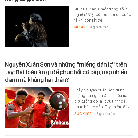
Nữ ca sĩ này là một trong số ít
nghệ sĩ Việt có tour conert quốc
tế khi còn rất trẻ.
MUSIK
-
3 giờ trước
Nguyễn Xuân Son và những "miếng dán lạ" trên
tay: Bài toán ăn gì để phục hồi cơ bắp, nạp nhiều
đạm mà không hại thận?
Thấy Nguyễn Xuân Son dùng
miếng dán giảm đau, nhiều nam
giới tưởng đó là "cứu tinh" để
phục hồi cơ bắp. Tuy nhiên, đây…
SỨC KHỎE
-
3 giờ trước