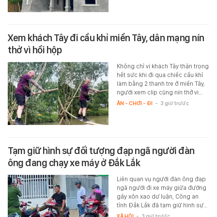
Xem khách Tây đi cầu khỉ miền Tây, dân mạng nín
thở vì hồi hộp
Không chỉ vị khách Tây thận trọng
hết sức khi đi qua chiếc cầu khỉ
làm bằng 2 thanh tre ở miền Tây,
người xem clip cũng nín thở vì…
ĂN - CHƠI - ĐI
-
3 giờ trước
Tạm giữ hình sự đối tượng đạp ngã người đàn
ông đang chạy xe máy ở Đắk Lắk
Liên quan vụ người đàn ông đạp
ngã người đi xe máy giữa đường
gây xôn xao dư luận, Công an
tỉnh Đắk Lắk đã tạm giữ hình sự…
XÃ HỘI
-
3 giờ trước