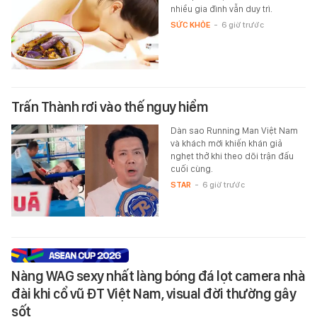
nhiều gia đình vẫn duy trì.
SỨC KHỎE
-
6 giờ trước
Trấn Thành rơi vào thế nguy hiểm
Dàn sao Running Man Việt Nam
và khách mời khiến khán giả
nghẹt thở khi theo dõi trận đấu
cuối cùng.
STAR
-
6 giờ trước
Nàng WAG sexy nhất làng bóng đá lọt camera nhà
đài khi cổ vũ ĐT Việt Nam, visual đời thường gây
sốt