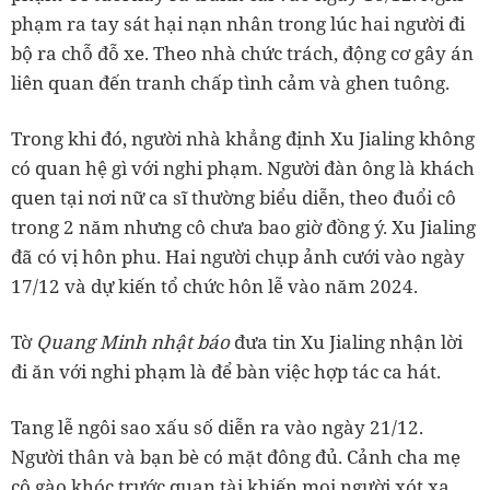
phạm ra tay sát hại nạn nhân trong lúc hai người đi
bộ ra chỗ đỗ xe. Theo nhà chức trách, động cơ gây án
liên quan đến tranh chấp tình cảm và ghen tuông.
Trong khi đó, người nhà khẳng định Xu Jialing không
có quan hệ gì với nghi phạm. Người đàn ông là khách
quen tại nơi nữ ca sĩ thường biểu diễn, theo đuổi cô
trong 2 năm nhưng cô chưa bao giờ đồng ý. Xu Jialing
đã có vị hôn phu. Hai người chụp ảnh cưới vào ngày
17/12 và dự kiến tổ chức hôn lễ vào năm 2024.
Tờ
Quang Minh nhật báo
đưa tin Xu Jialing nhận lời
đi ăn với nghi phạm là để bàn việc hợp tác ca hát.
Tang lễ ngôi sao xấu số diễn ra vào ngày 21/12.
Người thân và bạn bè có mặt đông đủ. Cảnh cha mẹ
cô gào khóc trước quan tài khiến mọi người xót xa.