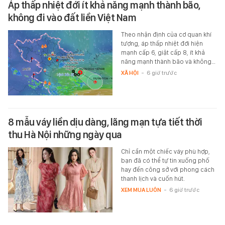
Áp thấp nhiệt đới ít khả năng mạnh thành bão,
không đi vào đất liền Việt Nam
Theo nhận định của cơ quan khí
tượng, áp thấp nhiệt đới hiện
mạnh cấp 6, giật cấp 8, ít khả
năng mạnh thành bão và không…
XÃ HỘI
-
6 giờ trước
8 mẫu váy liền dịu dàng, lãng mạn tựa tiết thời
thu Hà Nội những ngày qua
Chỉ cần một chiếc váy phù hợp,
bạn đã có thể tự tin xuống phố
hay đến công sở với phong cách
thanh lịch và cuốn hút.
XEM MUA LUÔN
-
6 giờ trước