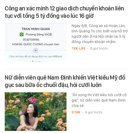
Công an xác minh 12 giao dịch chuyển khoản liên
tục với tổng 5 tỷ đồng vào lúc 16 giờ
Ngày 6/8, Công an xã Hoàn Lão,
tỉnh Quảng Trị cho biết vừa hỗ trợ
người dân ở Hà Nội nhận lại 5 tỷ
đồng chuyển khoản nhầm.
TEK-LIFE
-
6 giờ trước
Nữ diễn viên quê Nam Định khiến Việt kiều Mỹ đổ
gục sau bữa ốc chuối đậu, hỏi cưới luôn
"Ăn xong thì Việt kiều hỏi cưới cô
gái", nữ diễn viên quê Nam Định
chia sẻ.
STAR
-
6 giờ trước