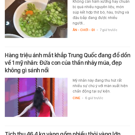
Không cần hầm xương hay chuẩn
bị quá nhiều nguyên liệu, món
súp kết hợp thịt bò, hàu, trứng và
đậu bắp đang được nhiều
người…
ĂN - CHƠI - ĐI
-
7 giờ trước
Hàng triệu ánh mắt khắp Trung Quốc đang đổ dồn
về 1 mỹ nhân: Đứa con của thần nhảy múa, đẹp
không gì sánh nổi
Mỹ nhân này đang thu hút rất
nhiều sự chú ý với màn xuất hiện
chấn động tại sự kiện.
CINE
-
6 giờ trước
Tịch thu 46,4 kg vàng gồm nhiều thỏi vàng lớn