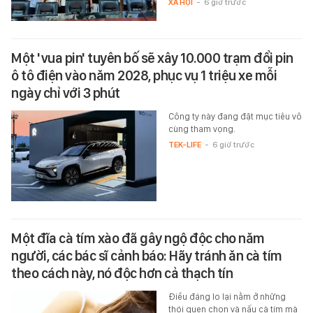
XÃ HỘI
-
6 giờ trước
Một 'vua pin' tuyên bố sẽ xây 10.000 trạm đổi pin
ô tô điện vào năm 2028, phục vụ 1 triệu xe mỗi
ngày chỉ với 3 phút
Công ty này đang đặt mục tiêu vô
cùng tham vọng.
TEK-LIFE
-
6 giờ trước
Một đĩa cà tím xào đã gây ngộ độc cho năm
người, các bác sĩ cảnh báo: Hãy tránh ăn cà tím
theo cách này, nó độc hơn cả thạch tín
Điều đáng lo lại nằm ở những
thói quen chọn và nấu cà tím mà