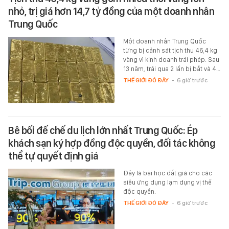
nhỏ, trị giá hơn 14,7 tỷ đồng của một doanh nhân
Trung Quốc
Một doanh nhân Trung Quốc
từng bị cảnh sát tịch thu 46,4 kg
vàng vì kinh doanh trái phép. Sau
13 năm, trải qua 2 lần bị bắt và 4…
THẾ GIỚI ĐÓ ĐÂY
-
6 giờ trước
Bê bối đế chế du lịch lớn nhất Trung Quốc: Ép
khách sạn ký hợp đồng độc quyền, đối tác không
thể tự quyết định giá
Đây là bài học đắt giá cho các
siêu ứng dụng lạm dụng vị thế
độc quyền.
THẾ GIỚI ĐÓ ĐÂY
-
6 giờ trước