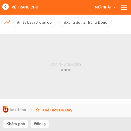
VỀ TRANG CHỦ
MỚI NHẤT
MỚI NHẤT
#máy bay rơi ở ấn độ
#Xung đột tại Trung Đông
Xem thêm
Thế Giới Đó Đây
Khám phá
Độc lạ