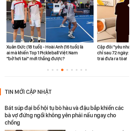
Xuân Đức (18 tuổi) - Hoài Anh (16 tuổi) là
Cặp đôi "yêu nha
ai mà khiến Top 1 Pickleball Việt Nam
chỉ sau 72 ngày: 
"bở hơi tai" mới thắng được?
trai đưa ra tòa!
TIN MỚI CẬP NHẬT
Bát súp đại bổ hội tụ bò hàu và đậu bắp khiến các
bà vợ đứng ngồi không yên phải nấu ngay cho
chồng