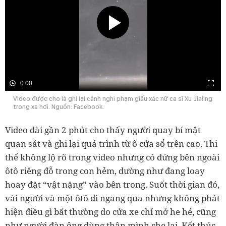
0:00
Video được cho là ghi lại cảnh nghi phạm giấu xác nữ ca sĩ Xu Jialing
trong xe hơi. Nguồn: Facebook.
Video dài gần 2 phút cho thấy người quay bí mật
quan sát và ghi lại quá trình từ ô cửa sổ trên cao. Thi
thể không lộ rõ trong video nhưng có đứng bên ngoài
ôtô riêng đỗ trong con hẻm, dường như đang loay
hoay đặt “vật nặng” vào bên trong. Suốt thời gian đó,
vài người và một ôtô đi ngang qua nhưng không phát
hiện điều gì bất thường do cửa xe chỉ mở he hé, cũng
như người đàn ông dùng thân mình che lại. Kết thúc