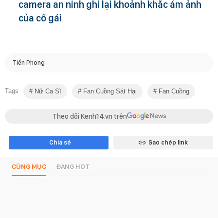
camera an ninh ghi lại khoảnh khắc ám ảnh
của cô gái
Tiền Phong
Tags
Nữ Ca Sĩ
Fan Cuồng Sát Hại
Fan Cuồng
Theo dõi Kenh14.vn trên
Chia sẻ
Sao chép link
CÙNG MỤC
ĐANG HOT