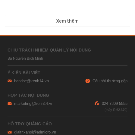
Xem thêm
CHỊU TRÁCH NHIỆM QUẢN LÝ NỘI DUNG
Bà Nguyễn Bích Minh
Ý KIẾN BÀI VIẾT
bandoc@kenh14.vn
Câu hỏi thường gặp
HỢP TÁC NỘI DUNG
marketing@kenh14.vn
024 7309 5555
HỖ TRỢ QUẢNG CÁO
giaitrixahoi@admicro.vn