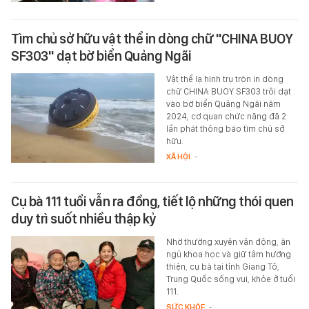
Tìm chủ sở hữu vật thể in dòng chữ "CHINA BUOY
SF303" dạt bờ biển Quảng Ngãi
Vật thể lạ hình trụ tròn in dòng
chữ CHINA BUOY SF303 trôi dạt
vào bờ biển Quảng Ngãi năm
2024, cơ quan chức năng đã 2
lần phát thông báo tìm chủ sở
hữu.
XÃ HỘI
-
Cụ bà 111 tuổi vẫn ra đồng, tiết lộ những thói quen
duy trì suốt nhiều thập kỷ
Nhờ thường xuyên vận động, ăn
ngủ khoa học và giữ tâm hướng
thiện, cụ bà tại tỉnh Giang Tô,
Trung Quốc sống vui, khỏe ở tuổi
111.
SỨC KHỎE
-