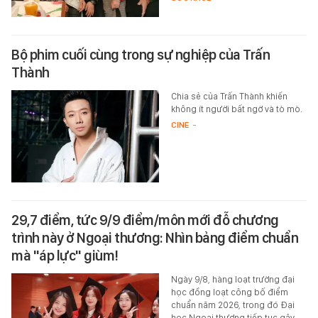
Bộ phim cuối cùng trong sự nghiệp của Trấn
Thành
Chia sẻ của Trấn Thành khiến
không ít người bất ngờ và tò mò.
CINE
-
29,7 điểm, tức 9/9 điểm/môn mới đỗ chương
trình này ở Ngoại thương: Nhìn bảng điểm chuẩn
mà "áp lực" giùm!
Ngày 9/8, hàng loạt trường đại
học đồng loạt công bố điểm
chuẩn năm 2026, trong đó Đại
học Ngoại thương tiếp tục gây