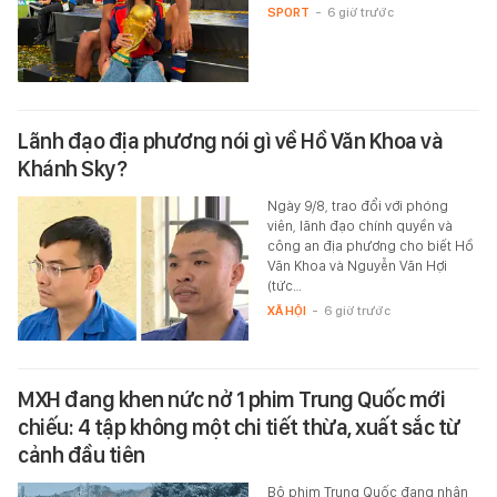
SPORT
-
6 giờ trước
Lãnh đạo địa phương nói gì về Hồ Văn Khoa và
Khánh Sky?
Ngày 9/8, trao đổi với phóng
viên, lãnh đạo chính quyền và
công an địa phương cho biết Hồ
Văn Khoa và Nguyễn Văn Hợi
(tức…
XÃ HỘI
-
6 giờ trước
MXH đang khen nức nở 1 phim Trung Quốc mới
chiếu: 4 tập không một chi tiết thừa, xuất sắc từ
cảnh đầu tiên
Bộ phim Trung Quốc đang nhận