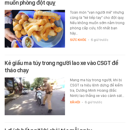
muốn phòng đột quỵ
Toàn món "vạn người mê" nhưng
cũng là "kẻ tiếp tay" cho đột quỵ.
Nếu không muốn sớm nằm trong
phòng cấp cứu, tốt nhất bạn
hãy…
SỨC KHỎE
-
6 giờ trước
Kẻ giấu ma túy trong người lao xe vào CSGT để
tháo chạy
Mang ma túy trong người, khi bị
CSGT ra hiệu lệnh dừng để kiểm
tra, Dương Minh Hoàng (Bắc
Ninh) lao thẳng xe vào cảnh sát…
XÃ HỘI
-
6 giờ trước