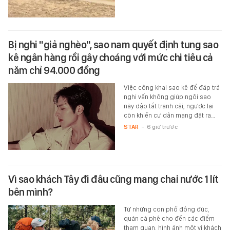
Bị nghi "giả nghèo", sao nam quyết định tung sao
kê ngân hàng rồi gây choáng với mức chi tiêu cả
năm chỉ 94.000 đồng
Việc công khai sao kê để đáp trả
nghi vấn không giúp ngôi sao
này dập tắt tranh cãi, ngược lại
còn khiến cư dân mạng đặt ra…
STAR
-
6 giờ trước
Vì sao khách Tây đi đâu cũng mang chai nước 1 lít
bên mình?
Từ những con phố đông đúc,
quán cà phê cho đến các điểm
tham quan, hình ảnh một vị khách