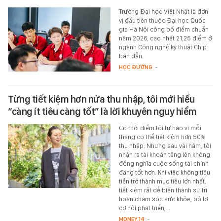
Trường Đại học Việt Nhật là đơn
vị đầu tiên thuộc Đại học Quốc
gia Hà Nội công bố điểm chuẩn
năm 2026, cao nhất 21,25 điểm ở
ngành Công nghệ kỹ thuật Chip
bán dẫn.
HỌC ĐƯỜNG
-
Từng tiết kiệm hơn nửa thu nhập, tôi mới hiểu
“càng ít tiêu càng tốt” là lời khuyên nguy hiểm
Có thời điểm tôi tự hào vì mỗi
tháng có thể tiết kiệm hơn 50%
thu nhập. Nhưng sau vài năm, tôi
nhận ra tài khoản tăng lên không
đồng nghĩa cuộc sống tài chính
đang tốt hơn. Khi việc không tiêu
tiền trở thành mục tiêu lớn nhất,
tiết kiệm rất dễ biến thành sự trì
hoãn chăm sóc sức khỏe, bỏ lỡ
cơ hội phát triển,...
MONEY.14
-