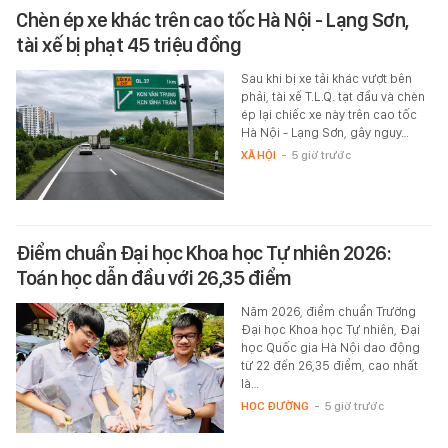
Chèn ép xe khác trên cao tốc Hà Nội - Lạng Sơn,
tài xế bị phạt 45 triệu đồng
Sau khi bị xe tải khác vượt bên
phải, tài xế T.L.Q. tạt đầu và chèn
ép lại chiếc xe này trên cao tốc
Hà Nội - Lạng Sơn, gây nguy…
XÃ HỘI
-
5 giờ trước
Điểm chuẩn Đại học Khoa học Tự nhiên 2026:
Toán học dẫn đầu với 26,35 điểm
Năm 2026, điểm chuẩn Trường
Đại học Khoa học Tự nhiên, Đại
học Quốc gia Hà Nội dao động
từ 22 đến 26,35 điểm, cao nhất
là…
HỌC ĐƯỜNG
-
5 giờ trước