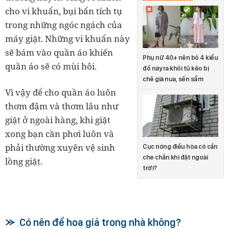
cho vi khuẩn, bụi bẩn tích tụ
trong những ngóc ngách của
máy giặt. Những vi khuẩn này
sẽ bám vào quần áo khiến
Phụ nữ 40+ nên bỏ 4 kiểu
quần áo sẽ có mùi hôi.
đồ này ra khỏi tủ kẻo bị
chê già nua, sến sẩm
Vì vậy để cho quần áo luôn
thơm đậm và thơm lâu như
giặt ở ngoài hàng, khi giặt
xong bạn cần phơi luôn và
phải thường xuyên vệ sinh
Cục nóng điều hòa có cần
che chắn khi đặt ngoài
lồng giặt.
trời?
Có nên để hoa giả trong nhà không?