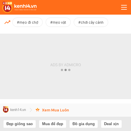
MỚI NHẤT
#mẹo đi chợ
#mẹo vặt
#chơi cây cảnh
Xem thêm
Xem Mua Luôn
Đẹp giống sao
Mua để đẹp
Đồ gia dụng
Deal xịn