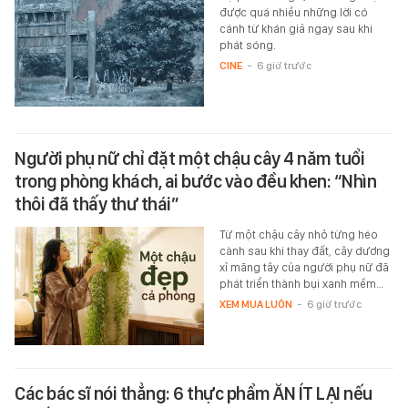
được quá nhiều những lời có
cánh từ khán giả ngay sau khi
phát sóng.
CINE
-
6 giờ trước
Người phụ nữ chỉ đặt một chậu cây 4 năm tuổi
trong phòng khách, ai bước vào đều khen: “Nhìn
thôi đã thấy thư thái”
Từ một chậu cây nhỏ từng héo
cành sau khi thay đất, cây dương
xỉ măng tây của người phụ nữ đã
phát triển thành bụi xanh mềm…
XEM MUA LUÔN
-
6 giờ trước
Các bác sĩ nói thẳng: 6 thực phẩm ĂN ÍT LẠI nếu