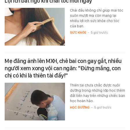
Lợi ích bất ngờ khi chải tóc mỗi ngày
Chải đầu không chỉ giúp mái tóc
suôn mượt mà còn mang lại
nhiều lợi ích sức khỏe cho tóc
của bạn.
SỨC KHỎE
-
5 giờ trước
Mẹ đăng ảnh lên MXH, chê bai con gay gắt, nhiều
người xem xong vội can ngăn: "Đừng mắng, con
chị có khi là thiên tài đấy!"
Thiên tài chưa chắc được nuôi
dưỡng trong những lớp học thêm
đắt tiền hay trên những chiếc bàn
học hoàn hảo.
HỌC ĐƯỜNG
-
5 giờ trước