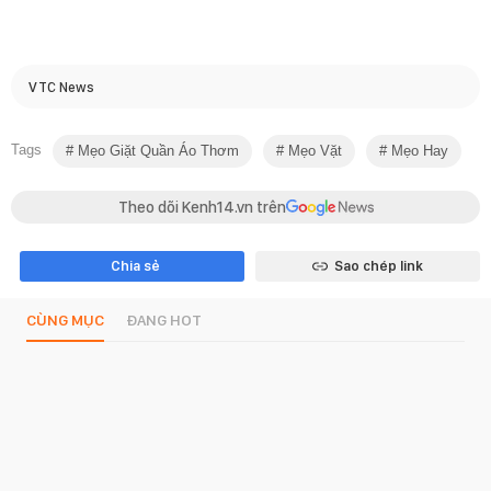
VTC News
Tags
Mẹo Giặt Quần Áo Thơm
Mẹo Vặt
Mẹo Hay
Theo dõi Kenh14.vn trên
Chia sẻ
Sao chép link
CÙNG MỤC
ĐANG HOT