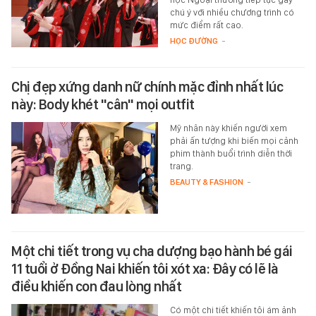
chú ý với nhiều chương trình có
mức điểm rất cao.
HỌC ĐƯỜNG
-
Chị đẹp xứng danh nữ chính mặc đỉnh nhất lúc
này: Body khét "cân" mọi outfit
Mỹ nhân này khiến người xem
phải ấn tượng khi biến mọi cảnh
phim thành buổi trình diễn thời
trang.
BEAUTY & FASHION
-
Một chi tiết trong vụ cha dượng bạo hành bé gái
11 tuổi ở Đồng Nai khiến tôi xót xa: Đây có lẽ là
điều khiến con đau lòng nhất
Có một chi tiết khiến tôi ám ảnh