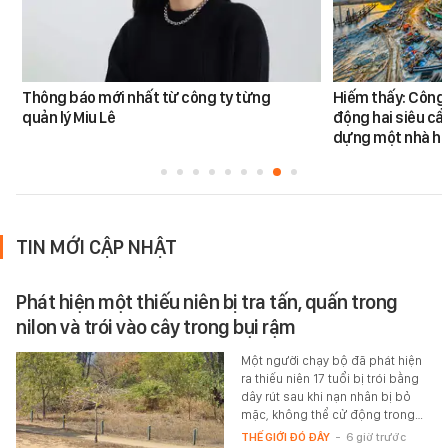
Thông báo mới nhất từ công ty từng
Hiếm thấy: Công 
quản lý Miu Lê
động hai siêu cẩ
dựng một nhà há
TIN MỚI CẬP NHẬT
Phát hiện một thiếu niên bị tra tấn, quấn trong
nilon và trói vào cây trong bụi rậm
Một người chạy bộ đã phát hiện
ra thiếu niên 17 tuổi bị trói bằng
dây rút sau khi nạn nhân bị bỏ
mặc, không thể cử động trong…
THẾ GIỚI ĐÓ ĐÂY
-
6 giờ trước