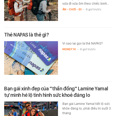
vừa đi vừa ôm theo chiếc bình…
ĂN - CHƠI - ĐI
-
6 giờ trước
Thẻ NAPAS là thẻ gì?
Vì sao lại gọi là thẻ NAPAS?
MONEY.14
-
6 giờ trước
Bạn gái xinh đẹp của "thần đồng" Lamine Yamal
tự mình hé lộ tình hình sức khoẻ đáng lo
Bạn gái Lamine Yamal tiết lộ sức
khỏe đáng lo, phải điều trị suốt 3
tháng.