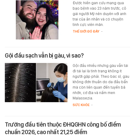
Được hiến gan cứu mạng qua
bạo bệnh vào 23 năm trước, cô
gái người Mỹ nên duyên với anh
trai của ân nhân và có chuyện
tình cực viên mãn.
THẾ GIỚI ĐÓ ĐÂY
-
Gội đầu sạch vẫn bị gàu, vì sao?
Gội đầu nhiều nhưng gàu vẫn tái
đi tái lại là tình trạng không ít
người gặp phải. Theo bác sĩ, gàu
không đơn thuần do da đầu bẩn
mà còn liên quan đến tuyến bã
nhờn, cơ địa và nấm men
Malassezia.
SỨC KHỎE
-
Trường đầu tiên thuộc ĐHQGHN công bố điểm
chuẩn 2026, cao nhất 21,25 điểm