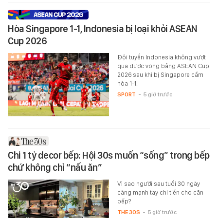
Hòa Singapore 1-1, Indonesia bị loại khỏi ASEAN
Cup 2026
Đội tuyển Indonesia không vượt
qua được vòng bảng ASEAN Cup
2026 sau khi bị Singapore cầm
hòa 1-1.
SPORT
-
5 giờ trước
Chi 1 tỷ decor bếp: Hội 30s muốn “sống” trong bếp
chứ không chỉ “nấu ăn”
Vì sao người sau tuổi 30 ngày
càng mạnh tay chi tiền cho căn
bếp?
THE 30S
-
5 giờ trước