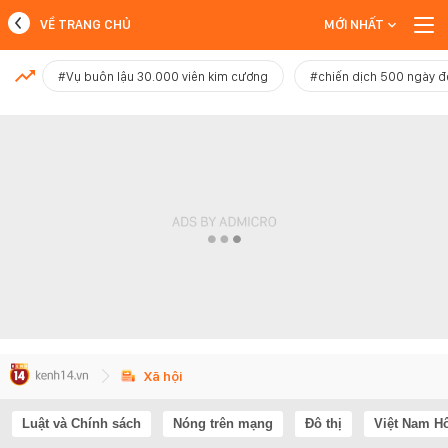
VỀ TRANG CHỦ
MỚI NHẤT
MỚI NHẤT
#Vụ buôn lậu 30.000 viên kim cương
#chiến dịch 500 ngày 
Xem thêm
Xã hội
Luật và Chính sách
Nóng trên mạng
Đô thị
Việt Nam H