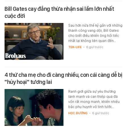
Bill Gates cay đắng thừa nhận sai lầm lớn nhất
cuộc đời
Sau hơn nửa thế kỷ gắn với những
thành công vang dội, Bill Gates
cho biết điều khiến ông hối tiếc
nhất lại không liên quan đến…
TEK-LIFE
-
6 giờ trước
4 thứ cha mẹ cho đi càng nhiều, con cái càng dễ bị
"hủy hoại" tương lai
Ranh giới giữa sự yêu thương
lành mạnh và can thiệp quá đà
vốn rất mong manh, khiến nhiều
bậc phụ huynh vô tình tước…
HỌC ĐƯỜNG
-
6 giờ trước