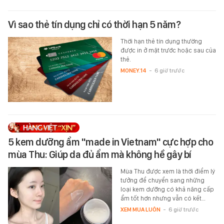
Vì sao thẻ tín dụng chỉ có thời hạn 5 năm?
Thời hạn thẻ tín dụng thường
được in ở mặt trước hoặc sau của
thẻ.
MONEY.14
-
6 giờ trước
5 kem dưỡng ẩm "made in Vietnam" cực hợp cho
mùa Thu: Giúp da đủ ẩm mà không hề gây bí
Mùa Thu được xem là thời điểm lý
tưởng để chuyển sang những
loại kem dưỡng có khả năng cấp
ẩm tốt hơn nhưng vẫn có kết…
XEM MUA LUÔN
-
6 giờ trước