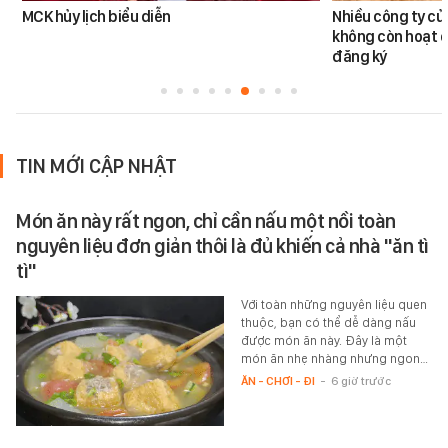
MCK hủy lịch biểu diễn
Nhiều công ty c
không còn hoạt đ
đăng ký
TIN MỚI CẬP NHẬT
Món ăn này rất ngon, chỉ cần nấu một nồi toàn
nguyên liệu đơn giản thôi là đủ khiến cả nhà "ăn tì
tì"
Với toàn những nguyên liệu quen
thuộc, bạn có thể dễ dàng nấu
được món ăn này. Đây là một
món ăn nhẹ nhàng nhưng ngon…
ĂN - CHƠI - ĐI
-
6 giờ trước