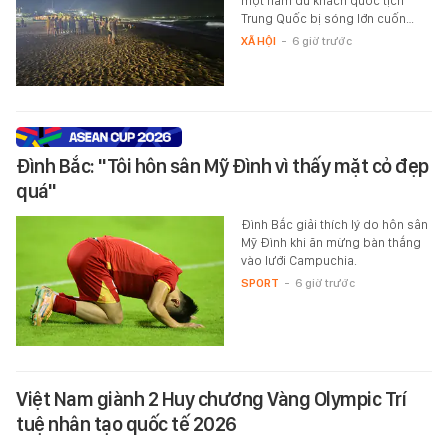
một nam du khách quốc tịch
Trung Quốc bị sóng lớn cuốn…
XÃ HỘI
-
6 giờ trước
Đình Bắc: "Tôi hôn sân Mỹ Đình vì thấy mặt cỏ đẹp
quá"
Đình Bắc giải thích lý do hôn sân
Mỹ Đình khi ăn mừng bàn thắng
vào lưới Campuchia.
SPORT
-
6 giờ trước
Việt Nam giành 2 Huy chương Vàng Olympic Trí
tuệ nhân tạo quốc tế 2026