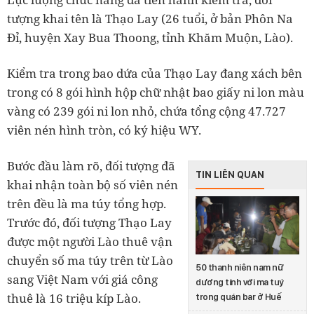
tượng khai tên là Thạo Lay (26 tuổi, ở bản Phôn Na
Đỉ, huyện Xay Bua Thoong, tỉnh Khăm Muộn, Lào).
Kiểm tra trong bao dứa của Thạo Lay đang xách bên
trong có 8 gói hình hộp chữ nhật bao giấy ni lon màu
vàng có 239 gói ni lon nhỏ, chứa tổng cộng 47.727
viên nén hình tròn, có ký hiệu WY.
Bước đầu làm rõ, đối tượng đã
TIN LIÊN QUAN
khai nhận toàn bộ số viên nén
trên đều là ma túy tổng hợp.
Trước đó, đối tượng Thạo Lay
được một người Lào thuê vận
chuyển số ma túy trên từ Lào
50 thanh niên nam nữ
sang Việt Nam với giá công
dương tính với ma tuý
thuê là 16 triệu kíp Lào.
trong quán bar ở Huế