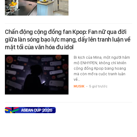
Chấn động cộng đồng fan Kpop: Fan nữ qua đời
giữa làn sóng bạo lực mạng, dấy lên tranh luận về
mặt tối của văn hóa đu idol
Bi kịch của Mina, một người hâm
mộ ENHYPEN, không chỉ khiến
cộng đồng Kpop bàng hoàng
mà còn mở ra cuộc tranh luận
về…
MUSIK
-
5 giờ trước
Phỏng vấn nóng Đình Bắc: "Tôi không quan tâm
đến danh hiệu cá nhân, tập thể ĐT Việt Nam là
trên hết"