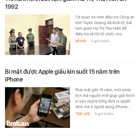
1992
Cơ quan An ninh điều tra Công an
tỉnh Tuyên Quang đã khởi tố, bắt
tạm giam Hà Thị Thu Hiền để
điều tra về tội tổ chức cho…
XÃ HỘI
-
5 giờ trước
Bí mật được Apple giấu kín suốt 15 năm trên
iPhone
Phải mất gần 15 năm, một phân
tích mã nguồn mới giúp giải thích
vì sao Apple từng đưa ra quyết
định mà ít người dùng iPhone…
TEK-LIFE
-
5 giờ trước