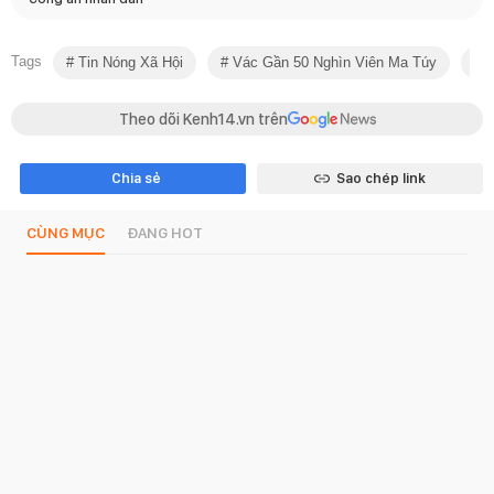
Tags
Tin Nóng Xã Hội
Vác Gần 50 Nghìn Viên Ma Túy
5
Theo dõi Kenh14.vn trên
Chia sẻ
Sao chép link
CÙNG MỤC
ĐANG HOT