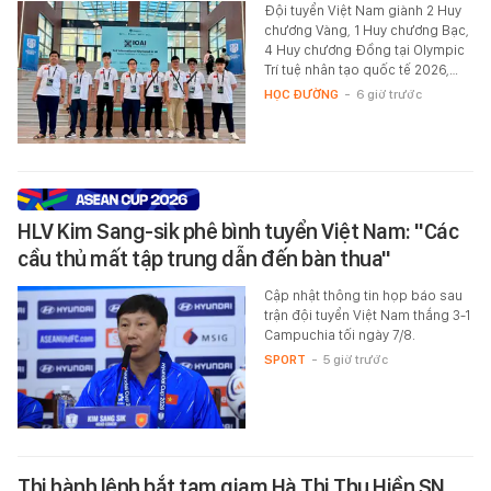
Đội tuyển Việt Nam giành 2 Huy
chương Vàng, 1 Huy chương Bạc,
4 Huy chương Đồng tại Olympic
Trí tuệ nhân tạo quốc tế 2026,…
HỌC ĐƯỜNG
-
6 giờ trước
HLV Kim Sang-sik phê bình tuyển Việt Nam: "Các
cầu thủ mất tập trung dẫn đến bàn thua"
Cập nhật thông tin họp báo sau
trận đội tuyển Việt Nam thắng 3-1
Campuchia tối ngày 7/8.
SPORT
-
5 giờ trước
Thi hành lệnh bắt tạm giam Hà Thị Thu Hiền SN