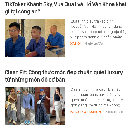
TikToker Khánh Sky, Vua Quạt và Hồ Văn Khoa khai
gì tại công an?
Quá trình điều tra xác định
Nguyễn Văn Hợi nhiều lần đăng
tải các video có nội dung bịa đặt,
xúc phạm danh dự, nhân phẩm…
XÃ HỘI
-
5 giờ trước
Clean Fit: Công thức mặc đẹp chuẩn quiet luxury
từ những món đồ cơ bản
Clean Fit chính là cách biến áo
thun, quần jeans hay chân váy
quen thuộc thành những set đồ
gọn gàng, trẻ trung mà không…
BEAUTY & FASHION
-
5 giờ trước