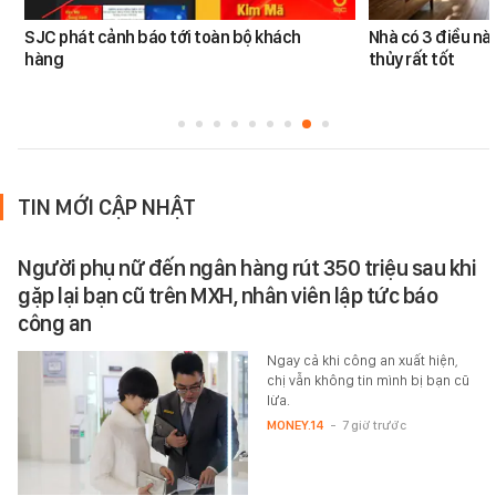
SJC phát cảnh báo tới toàn bộ khách
Nhà có 3 điều n
hàng
thủy rất tốt
TIN MỚI CẬP NHẬT
Người phụ nữ đến ngân hàng rút 350 triệu sau khi
gặp lại bạn cũ trên MXH, nhân viên lập tức báo
công an
Ngay cả khi công an xuất hiện,
chị vẫn không tin mình bị bạn cũ
lừa.
MONEY.14
-
7 giờ trước