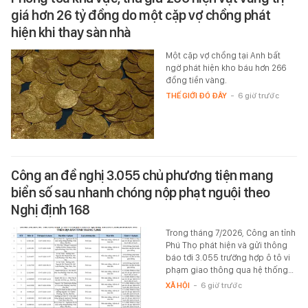
giá hơn 26 tỷ đồng do một cặp vợ chồng phát
hiện khi thay sàn nhà
Một cặp vợ chồng tại Anh bất
ngờ phát hiện kho báu hơn 266
đồng tiền vàng.
THẾ GIỚI ĐÓ ĐÂY
-
6 giờ trước
Công an đề nghị 3.055 chủ phương tiện mang
biển số sau nhanh chóng nộp phạt nguội theo
Nghị định 168
Trong tháng 7/2026, Công an tỉnh
Phú Thọ phát hiện và gửi thông
báo tới 3.055 trường hợp ô tô vi
phạm giao thông qua hệ thống…
XÃ HỘI
-
6 giờ trước