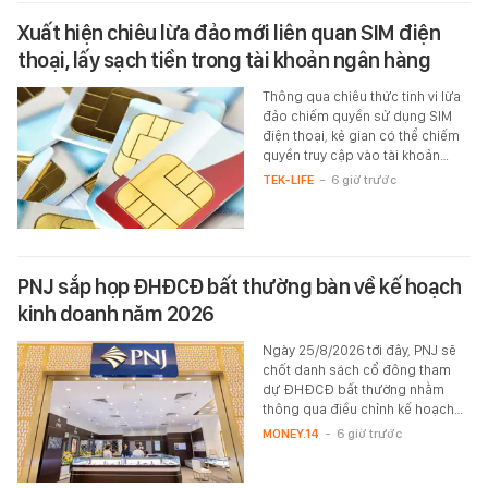
Xuất hiện chiêu lừa đảo mới liên quan SIM điện
thoại, lấy sạch tiền trong tài khoản ngân hàng
Thông qua chiêu thức tinh vi lừa
đảo chiếm quyền sử dụng SIM
điện thoại, kẻ gian có thể chiếm
quyền truy cập vào tài khoản…
TEK-LIFE
-
6 giờ trước
PNJ sắp họp ĐHĐCĐ bất thường bàn về kế hoạch
kinh doanh năm 2026
Ngày 25/8/2026 tới đây, PNJ sẽ
chốt danh sách cổ đông tham
dự ĐHĐCĐ bất thường nhằm
thông qua điều chỉnh kế hoạch…
MONEY.14
-
6 giờ trước