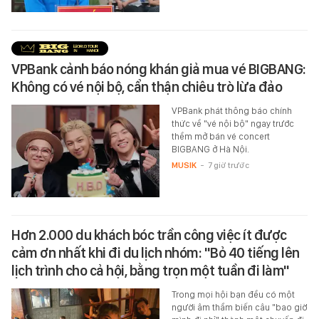
VPBank cảnh báo nóng khán giả mua vé BIGBANG:
Không có vé nội bộ, cẩn thận chiêu trò lừa đảo
VPBank phát thông báo chính
thức về "vé nội bộ" ngay trước
thềm mở bán vé concert
BIGBANG ở Hà Nội.
MUSIK
-
7 giờ trước
Hơn 2.000 du khách bóc trần công việc ít được
cảm ơn nhất khi đi du lịch nhóm: "Bỏ 40 tiếng lên
lịch trình cho cả hội, bằng trọn một tuần đi làm"
Trong mọi hội bạn đều có một
người âm thầm biến câu "bao giờ