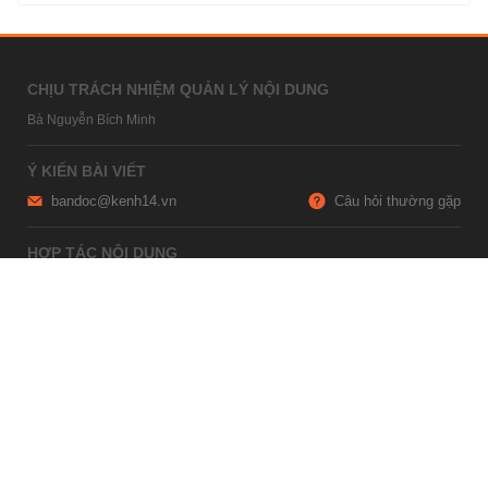
CHỊU TRÁCH NHIỆM QUẢN LÝ NỘI DUNG
Bà Nguyễn Bích Minh
Ý KIẾN BÀI VIẾT
bandoc@kenh14.vn
Câu hỏi thường gặp
HỢP TÁC NỘI DUNG
marketing@kenh14.vn
024 7309 5555
HỖ TRỢ QUẢNG CÁO
giaitrixahoi@admicro.vn
02473007108
TRỤ SỞ HÀ NỘI