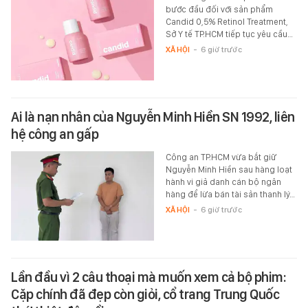
bước đầu đối với sản phẩm
Candid 0,5% Retinol Treatment,
Sở Y tế TP.HCM tiếp tục yêu cầu…
XÃ HỘI
-
6 giờ trước
Ai là nạn nhân của Nguyễn Minh Hiền SN 1992, liên
hệ công an gấp
Công an TP.HCM vừa bắt giữ
Nguyễn Minh Hiền sau hàng loạt
hành vi giả danh cán bộ ngân
hàng để lừa bán tài sản thanh lý…
XÃ HỘI
-
6 giờ trước
Lần đầu vì 2 câu thoại mà muốn xem cả bộ phim:
Cặp chính đã đẹp còn giỏi, cổ trang Trung Quốc