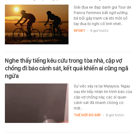
Giải đua xe đạp danh giá Tour de
France Femmes bất ngờ vướng
bê bối gây tranh cãi khi một số
tay đua bị nghi cố tình nhét…
SPORT
-
6 giờ trước
Nghe thấy tiếng kêu cứu trong tòa nhà, cặp vợ
chồng đi báo cảnh sát, kết quả khiến ai cũng ngã
ngửa
Sự việc xảy ra tại Malaysia. Ngay
sau khi tiếp nhận tin trình báo của
cặp vợ chồng này, các sĩ quan
cảnh sát đã nhanh chóng có
mặt…
THẾ GIỚI ĐÓ ĐÂY
-
6 giờ trước