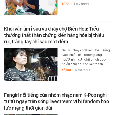
STAR
-
6 giờ trước
Khói vẫn âm ỉ sau vụ cháy chợ Biên Hòa: Tiểu
thương thất thần chứng kiến hàng hóa bị thiêu
rụi, trắng tay chỉ sau một đêm
Sau vụ cháy chợ Biên Hòa (Đồng
Nai), nhiều tiểu thương lặng
người nhìn cơ nghiệp tích góp
nhiều năm chỉ còn lại tro tàn.
XÃ HỘI
-
6 giờ trước
Fangirl nổi tiếng của nhóm nhạc nam K-Pop nghi
tự tử ngay trên sóng livestream vì bị fandom bạo
lực mạng thời gian dài