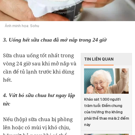
Ảnh minh họa: Sohu
3. Uống hết sữa chua đã mở nắp trong 24 giờ
Sữa chua uống tốt nhất trong
TIN LIÊN QUAN
vòng 24 giờ sau khi mở nắp và
cần để tủ lạnh trước khi dùng
hết.
4. Vứt bỏ sữa chua hư ngay lập
Khảo sát 1.000 người
tức
trăm tuổi: Điểm chung
của trường thọ không
Nếu (hộp) sữa chua bị phồng
phải thể thao mà là 2 điểm
này
lên hoặc có mùi vị khó chịu,