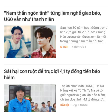
"Nam thần ngôn tình" từng làm nghề giao báo,
U60 vẫn như thanh niên
Sau hơn 30 năm hoạt động trong
lĩnh vực giải trí, ở tuổi 52, Chung
Hán Lương vẫn được xem là một
trong những nam thần nổi bật,…
STAR
-
7 giờ trước
Sát hại con ruột để trục lợi 4,1 tỷ đồng tiền bảo
hiểm
Tòa án nhân dân (TAND) TP. Đà
Nẵng xét xử Tô Thị Ty Na về tội
giết người và gian lận bảo hiểm,
chiếm đoạt hơn 4,1 tỷ đồng từ…
XÃ HỘI
-
7 giờ trước