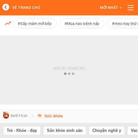
VỀ TRANG CHỦ
MỚI NHẤT
MỚI NHẤT
#Sắp mâm mở bếp
#Mùa nào bệnh nấy
#mẹo hay thử
Xem thêm
Sức khỏe
Trẻ - Khỏe - đẹp
Sức khỏe sinh sản
Chuyện nghề y
Vac