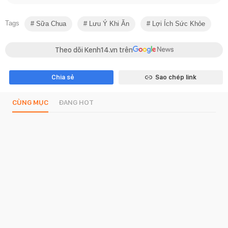
Tags
Sữa Chua
Lưu Ý Khi Ăn
Lợi Ích Sức Khỏe
Theo dõi Kenh14.vn trên
Chia sẻ
Sao chép link
CÙNG MỤC
ĐANG HOT