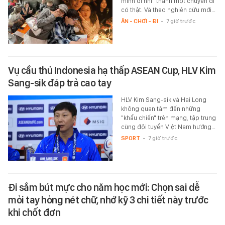
mình đi nhỉ" thành một chuyến đi
có thật. Và theo nghiên cứu mới…
ĂN - CHƠI - ĐI
-
7 giờ trước
Vụ cầu thủ Indonesia hạ thấp ASEAN Cup, HLV Kim
Sang-sik đáp trả cao tay
HLV Kim Sang-sik và Hai Long
không quan tâm đến những
"khẩu chiến" trên mạng, tập trung
cùng đội tuyển Việt Nam hướng…
SPORT
-
7 giờ trước
Đi sắm bút mực cho năm học mới: Chọn sai dễ
mỏi tay hỏng nét chữ, nhớ kỹ 3 chi tiết này trước
khi chốt đơn