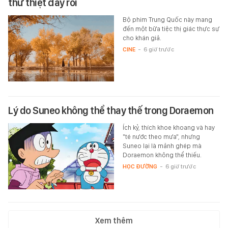
thứ thiệt đây rồi
Bộ phim Trung Quốc này mang
đến một bữa tiệc thị giác thực sự
cho khán giả.
CINE
-
6 giờ trước
Lý do Suneo không thể thay thế trong Doraemon
Ích kỷ, thích khoe khoang và hay
"té nước theo mưa", nhưng
Suneo lại là mảnh ghép mà
Doraemon không thể thiếu.
HỌC ĐƯỜNG
-
6 giờ trước
Xem thêm