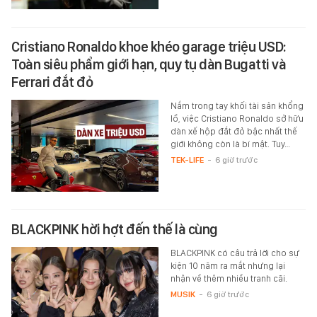
Cristiano Ronaldo khoe khéo garage triệu USD:
Toàn siêu phẩm giới hạn, quy tụ dàn Bugatti và
Ferrari đắt đỏ
Nắm trong tay khối tài sản khổng
lồ, việc Cristiano Ronaldo sở hữu
dàn xế hộp đắt đỏ bậc nhất thế
giới không còn là bí mật. Tuy…
TEK-LIFE
-
6 giờ trước
BLACKPINK hời hợt đến thế là cùng
BLACKPINK có câu trả lời cho sự
kiện 10 năm ra mắt nhưng lại
nhận về thêm nhiều tranh cãi.
MUSIK
-
6 giờ trước