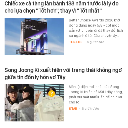
Chiếc xe cà tàng lăn bánh 138 năm trước là lý do
cho lựa chọn "Tốt hơn", thay vì "Tốt nhất"
Better Choice Awards 2026 khởi
động đúng ngày 5/8 - cột mốc
gắn với chuyến đi đã thay đổi lịch
sử ngành ô tô. Câu chuyện ấy…
TEK-LIFE
-
6 giờ trước
Song Joong Ki xuất hiện với trạng thái không ngờ
giữa tin đồn ly hôn vợ Tây
Màn lộ diện mới nhất của Song
Joong Ki khiến cả MXH dậy sóng,
phải dụi mắt nhiều lần để nhìn lại
cho rõ.
STAR
-
6 giờ trước