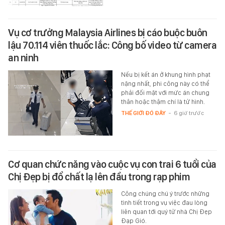
Vụ cơ trưởng Malaysia Airlines bị cáo buộc buôn
lậu 70.114 viên thuốc lắc: Công bố video từ camera
an ninh
Nếu bị kết án ở khung hình phạt
nặng nhất, phi công này có thể
phải đối mặt với mức án chung
thân hoặc thậm chí là tử hình.
THẾ GIỚI ĐÓ ĐÂY
-
6 giờ trước
Cơ quan chức năng vào cuộc vụ con trai 6 tuổi của
Chị Đẹp bị đổ chất lạ lên đầu trong rạp phim
Công chúng chú ý trước những
tình tiết trong vụ việc đau lòng
liên quan tới quý tử nhà Chị Đẹp
Đạp Gió.