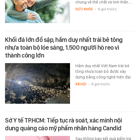
chung về thể chất và tinh thần.…
SỨC KHỎE
-
6 giờ trước
Khối đá lớn đổ sập, hầm duy nhất trải bê tông
nhựa toàn bộ lóe sáng, 1.500 người hò reo vì
thành công lớn
Hầm duy nhất Việt Nam trải bê
tông nhựa toàn bộ được xây
dựng bằng công nghệ hiện đại.
XÃ HỘI
-
6 giờ trước
Sở Y tế TP.HCM: Tiếp tục rà soát, xác minh nội
dung quảng cáo mỹ phẩm nhãn hàng Candid
Sau thông báo kết quả kiểm tra