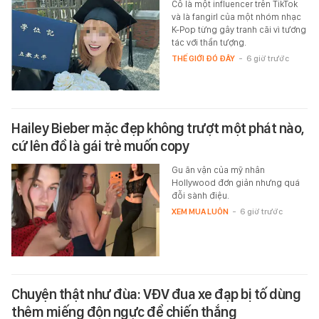
Cô là một influencer trên TikTok
và là fangirl của một nhóm nhạc
K-Pop từng gây tranh cãi vì tương
tác với thần tượng.
THẾ GIỚI ĐÓ ĐÂY
-
6 giờ trước
Hailey Bieber mặc đẹp không trượt một phát nào,
cứ lên đồ là gái trẻ muốn copy
Gu ăn vận của mỹ nhân
Hollywood đơn giản nhưng quá
đỗi sành điệu.
XEM MUA LUÔN
-
6 giờ trước
Chuyện thật như đùa: VĐV đua xe đạp bị tố dùng
thêm miếng độn ngực để chiến thắng