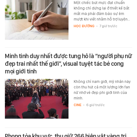
Một chiếc bút mực đạt chuẩn
không chỉ dừng lại ở thiết kế bắt
mắt mà phải đảm bảo sự êm
mượt khi viết nhằm hỗ trợ luyện…
HỌC ĐƯỜNG
-
7 giờ trước
Minh tinh duy nhất được tung hô là “người phụ nữ
đẹp trai nhất thế giới”, visual tuyệt tác bẻ cong
mọi giới tính
Không chỉ nam giới, mỹ nhân này
còn thu hút cả một lượng lớn fan
nữ nhờ vẻ đẹp phi giới tính của
mình.
CINE
-
6 giờ trước
Phong tỏa khu vực, thu giữ 266 hiện vật vàng trị