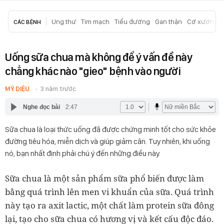
Ung thư
Tim mạch
Tiểu đường
Gan thận
Cơ xương k
CÁC BỆNH
Uống sữa chua mà không để ý vấn đề này
chẳng khác nào "gieo" bệnh vào người
MỸ DIỆU
3 năm trước
Nghe đọc bài
2:47
Sữa chua là loại thức uống đã được chứng minh tốt cho sức khỏe
đường tiêu hóa, miễn dịch và giúp giảm cân. Tuy nhiên, khi uống
nó, bạn nhất định phải chú ý đến những điều này.
Sữa chua là một sản phẩm sữa phổ biến được làm
bằng quá trình lên men vi khuẩn của sữa. Quá trình
này tạo ra axit lactic, một chất làm protein sữa đông
lại, tạo cho sữa chua có hương vị và kết cấu độc đáo.