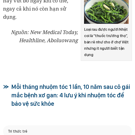
hãy vứt bỏ ngay khi có thể,
ngay cả khi nó còn hạn sử
dụng.
Loại rau được người Nhật
Nguồn: New Medical Today,
coi là “thuốc trường thọ”,
Healthline, Aboluowang
bán rẻ như cho ở chợ Việt
nhưng ít người biết tận
dụng
Mỗi tháng nhuộm tóc 1 lần, 10 năm sau cô gái
mắc bệnh xơ gan: 4 lưu ý khi nhuộm tóc để
bảo vệ sức khỏe
Trí thức trẻ