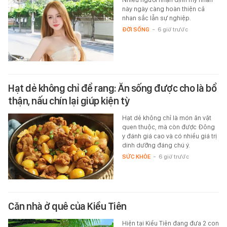
này ngày càng hoàn thiện cả
nhan sắc lẫn sự nghiệp.
ĐỜI SỐNG
-
6 giờ trước
Hạt dẻ không chỉ để rang: Ăn sống được cho là bổ
thận, nấu chín lại giúp kiện tỳ
Hạt dẻ không chỉ là món ăn vặt
quen thuộc, mà còn được Đông
y đánh giá cao và có nhiều giá trị
dinh dưỡng đáng chú ý.
SỨC KHỎE
-
6 giờ trước
Căn nhà ở quê của Kiều Tiên
Hiện tại Kiều Tiên đang đưa 2 con