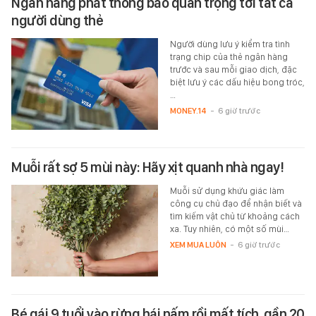
Ngân hàng phát thông báo quan trọng tới tất cả
người dùng thẻ
Người dùng lưu ý kiểm tra tình
trạng chip của thẻ ngân hàng
trước và sau mỗi giao dịch, đặc
biệt lưu ý các dấu hiệu bong tróc,
…
MONEY.14
-
6 giờ trước
Muỗi rất sợ 5 mùi này: Hãy xịt quanh nhà ngay!
Muỗi sử dụng khứu giác làm
công cụ chủ đạo để nhận biết và
tìm kiếm vật chủ từ khoảng cách
xa. Tuy nhiên, có một số mùi…
XEM MUA LUÔN
-
6 giờ trước
Bé gái 9 tuổi vào rừng hái nấm rồi mất tích, gần 20