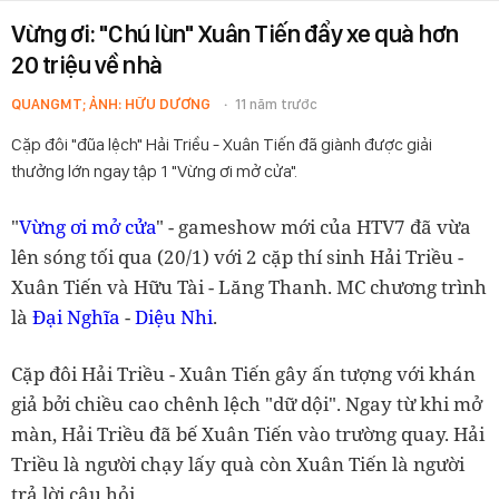
Vừng ơi: "Chú lùn" Xuân Tiến đẩy xe quà hơn
20 triệu về nhà
QUANGMT; ẢNH: HỮU DƯƠNG
11 năm trước
Cặp đôi "đũa lệch" Hải Triều - Xuân Tiến đã giành được giải
thưởng lớn ngay tập 1 "Vừng ơi mở cửa".
"
Vừng ơi mở cửa
" - gameshow mới của HTV7 đã vừa
lên sóng tối qua (20/1) với 2 cặp thí sinh Hải Triều -
Xuân Tiến và Hữu Tài - Lăng Thanh. MC chương trình
là
Đại Nghĩa
-
Diệu Nhi
.
Cặp đôi Hải Triều - Xuân Tiến gây ấn tượng với khán
giả bởi chiều cao chênh lệch "dữ dội". Ngay từ khi mở
màn, Hải Triều đã bế Xuân Tiến vào trường quay. Hải
Triều là người chạy lấy quà còn Xuân Tiến là người
trả lời câu hỏi.