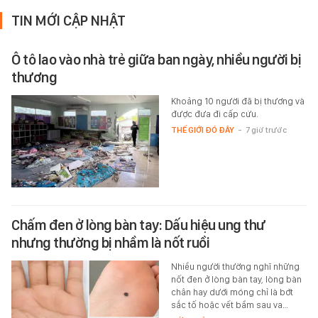
TIN MỚI CẬP NHẬT
Ô tô lao vào nhà trẻ giữa ban ngày, nhiều người bị
thương
Khoảng 10 người đã bị thương và
được đưa đi cấp cứu.
THẾ GIỚI ĐÓ ĐÂY
-
7 giờ trước
Chấm đen ở lòng bàn tay: Dấu hiệu ung thư
nhưng thường bị nhầm là nốt ruồi
Nhiều người thường nghĩ những
nốt đen ở lòng bàn tay, lòng bàn
chân hay dưới móng chỉ là bớt
sắc tố hoặc vết bầm sau va…