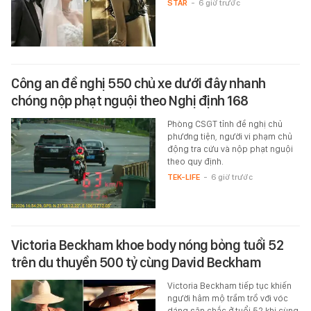
STAR
-
6 giờ trước
Công an đề nghị 550 chủ xe dưới đây nhanh
chóng nộp phạt nguội theo Nghị định 168
Phòng CSGT tỉnh đề nghị chủ
phương tiện, người vi phạm chủ
động tra cứu và nộp phạt nguội
theo quy định.
TEK-LIFE
-
6 giờ trước
Victoria Beckham khoe body nóng bỏng tuổi 52
trên du thuyền 500 tỷ cùng David Beckham
Victoria Beckham tiếp tục khiến
người hâm mộ trầm trồ với vóc
dáng săn chắc ở tuổi 52 khi cùng