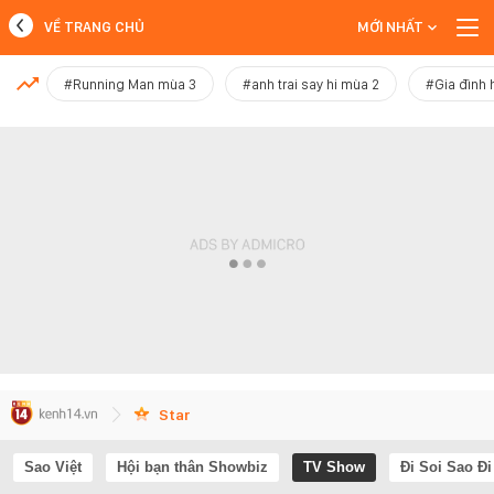
VỀ TRANG CHỦ
MỚI NHẤT
MỚI NHẤT
#Running Man mùa 3
#anh trai say hi mùa 2
#Gia đình 
Xem thêm
Star
Sao Việt
Hội bạn thân Showbiz
TV Show
Đi Soi Sao Đi