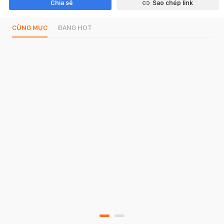
Chia sẻ
Sao chép link
CÙNG MỤC
ĐANG HOT