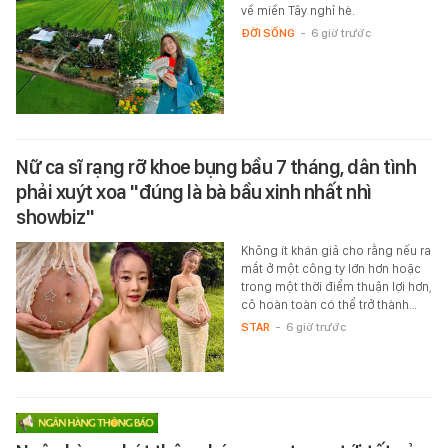
về miền Tây nghỉ hè.
ĐỜI SỐNG
-
6 giờ trước
Nữ ca sĩ rạng rỡ khoe bụng bầu 7 tháng, dân tình
phải xuýt xoa "đúng là bà bầu xinh nhất nhì
showbiz"
Không ít khán giả cho rằng nếu ra
mắt ở một công ty lớn hơn hoặc
trong một thời điểm thuận lợi hơn,
cô hoàn toàn có thể trở thành…
STAR
-
6 giờ trước