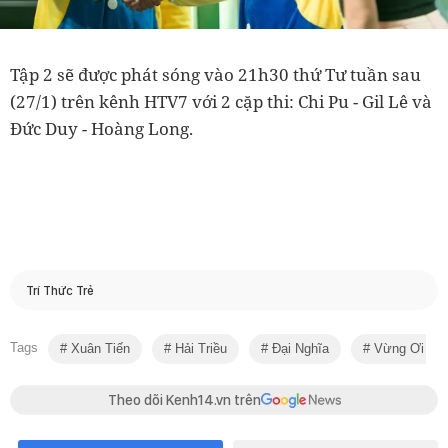
Tập 2 sẽ được phát sóng vào 21h30 thứ Tư tuần sau
(27/1) trên kênh HTV7 với 2 cặp thi: Chi Pu - Gil Lê và
Đức Duy - Hoàng Long.
Trí Thức Trẻ
Tags
Xuân Tiến
Hải Triều
Đại Nghĩa
Vừng Ơi Mở
Theo dõi Kenh14.vn trên