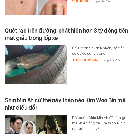
SỨC KHỎE
-
7 giờ trước
Quét rác trên đường, phát hiện hơn 3 tỷ đồng tiền
mặt giấu trong lốp xe
Nếu không ai đến nhận, số tiền
sẽ được sung công.
THẾ GIỚI ĐÓ ĐÂY
-
7 giờ trước
Shin Min Ah cứ thế này thảo nào Kim Woo Bin mê
như điếu đổ!
Rốt cuộc Shin Min Ah đã làm gì
mà khiến ông xã Kim Woo Bin bị
réo gọi thế này?