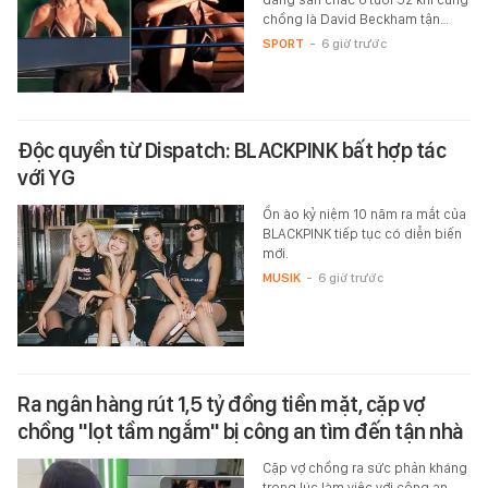
chồng là David Beckham tận…
SPORT
-
6 giờ trước
Độc quyền từ Dispatch: BLACKPINK bất hợp tác
với YG
Ồn ào kỷ niệm 10 năm ra mắt của
BLACKPINK tiếp tục có diễn biến
mới.
MUSIK
-
6 giờ trước
Ra ngân hàng rút 1,5 tỷ đồng tiền mặt, cặp vợ
chồng "lọt tầm ngắm" bị công an tìm đến tận nhà
Cặp vợ chồng ra sức phản kháng
trong lúc làm việc với công an.